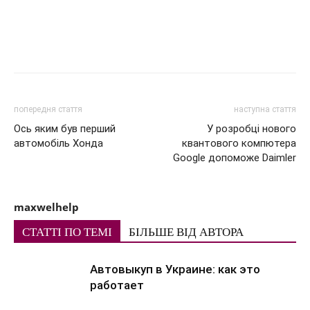
попередня стаття
наступна стаття
Ось яким був перший
У розробці нового
автомобіль Хонда
квантового компютера
Google допоможе Daimler
maxwelhelp
СТАТТІ ПО ТЕМІ
БІЛЬШЕ ВІД АВТОРА
Автовыкуп в Украине: как это
работает