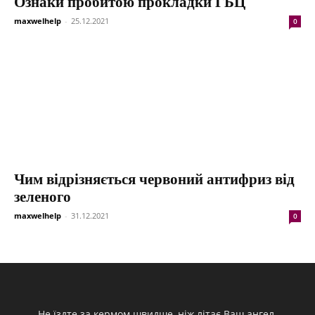
Ознаки пробитою прокладки ГБЦ
maxwelhelp
-
25.12.2021
0
Чим відрізняється червоний антифриз від
зеленого
maxwelhelp
-
31.12.2021
0
Не їздте за кермом швидше, ніж літає Ваш ангел-