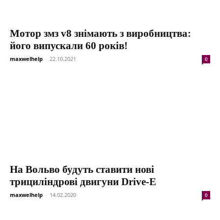
Мотор змз v8 знімають з виробництва:
його випускали 60 років!
maxwelhelp
-
22.10.2021
0
На Вольво будуть ставити нові
трициліндрові двигуни Drive-E
maxwelhelp
-
14.02.2020
0