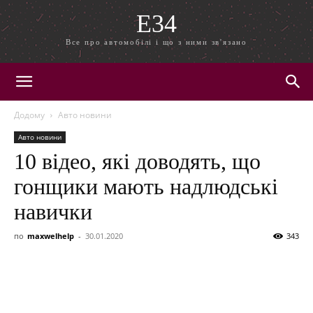
E34
Все про автомобілі і що з ними зв'язано
Додому
Авто новини
Авто новини
10 відео, які доводять, що
гонщики мають надлюдські
навички
по
maxwelhelp
-
30.01.2020
343