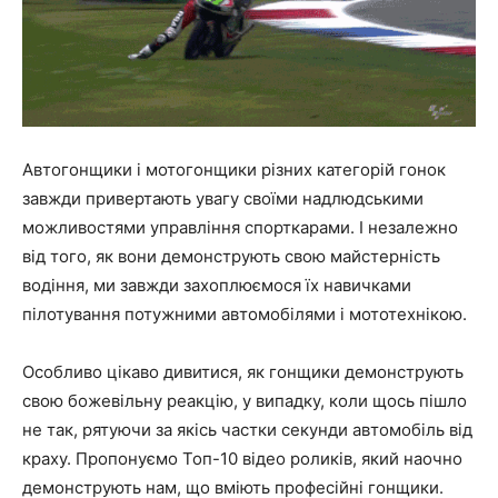
Автогонщики і мотогонщики різних категорій гонок
завжди привертають увагу своїми надлюдськими
можливостями управління спорткарами. І незалежно
від того, як вони демонструють свою майстерність
водіння, ми завжди захоплюємося їх навичками
пілотування потужними автомобілями і мототехнікою.
Особливо цікаво дивитися, як гонщики демонструють
свою божевільну реакцію, у випадку, коли щось пішло
не так, рятуючи за якісь частки секунди автомобіль від
краху. Пропонуємо Топ-10 відео роликів, який наочно
демонструють нам, що вміють професійні гонщики.