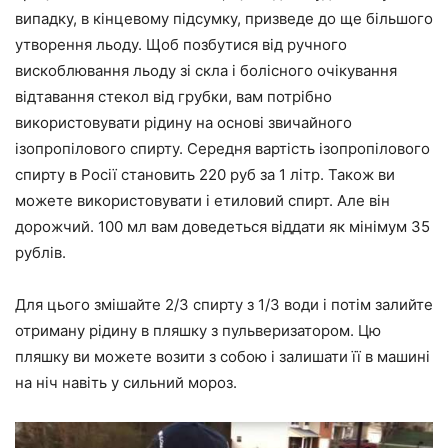
випадку, в кінцевому підсумку, призведе до ще більшого
утворення льоду. Щоб позбутися від ручного
вискоблювання льоду зі скла і болісного очікування
відтавання стекол від грубки, вам потрібно
використовувати рідину на основі звичайного
ізопропілового спирту. Середня вартість ізопропілового
спирту в Росії становить 220 руб за 1 літр. Також ви
можете використовувати і етиловий спирт. Але він
дорожчий. 100 мл вам доведеться віддати як мінімум 35
рублів.
Для цього змішайте 2/3 спирту з 1/3 води і потім залийте
отриману рідину в пляшку з пульверизатором. Цю
пляшку ви можете возити з собою і залишати її в машині
на ніч навіть у сильний мороз.