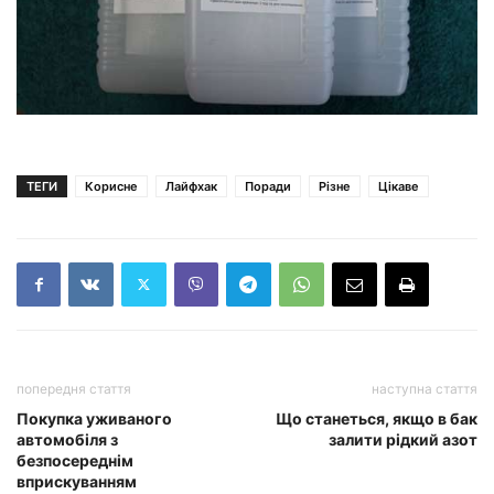
ТЕГИ
Корисне
Лайфхак
Поради
Різне
Цікаве
попередня стаття
наступна стаття
Покупка уживаного
Що станеться, якщо в бак
автомобіля з
залити рідкий азот
безпосереднім
вприскуванням