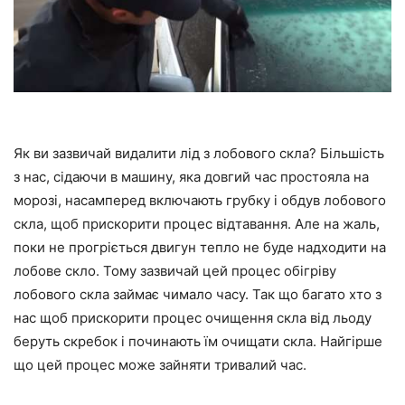
Як ви зазвичай видалити лід з лобового скла? Більшість
з нас, сідаючи в машину, яка довгий час простояла на
морозі, насамперед включають грубку і обдув лобового
скла, щоб прискорити процес відтавання. Але на жаль,
поки не прогріється двигун тепло не буде надходити на
лобове скло. Тому зазвичай цей процес обігріву
лобового скла займає чимало часу. Так що багато хто з
нас щоб прискорити процес очищення скла від льоду
беруть скребок і починають їм очищати скла. Найгірше
що цей процес може зайняти тривалий час.