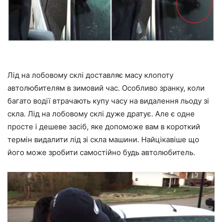
Лід на лобовому склі доставляє масу клопоту
автолюбителям в зимовий час. Особливо зранку, коли
багато водії втрачають купу часу на видалення льоду зі
скла. Лід на лобовому склі дуже дратує. Але є одне
просте і дешеве засіб, яке допоможе вам в короткий
термін видалити лід зі скла машини. Найцікавіше що
його може зробити самостійно будь автолюбитель.