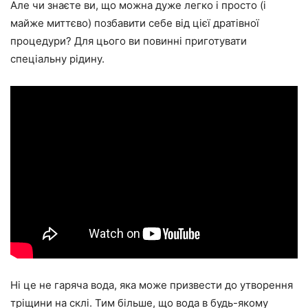
Але чи знаєте ви, що можна дуже легко і просто (і
майже миттєво) позбавити себе від цієї дратівної
процедури? Для цього ви повинні приготувати
спеціальну рідину.
Ні це не гаряча вода, яка може призвести до утворення
тріщини на склі. Тим більше, що вода в будь-якому