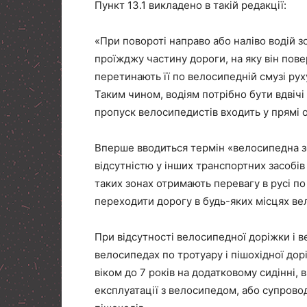
Пункт 13.1 викладено в такій редакції:
«При повороті направо або наліво водій з
проїжджу частину дороги, на яку він пове
перетинають її по велосипедній смузі ру
Таким чином, водіям потрібно бути вдвічі
пропуск велосипедистів входить у прямі о
Вперше вводиться термін «велосипедна з
відсутністю у інших транспортних засобі
таких зонах отримають перевагу в русі по
переходити дорогу в будь-яких місцях ве
При відсутності велосипедної доріжки і 
велосипедах по тротуару і пішохідної до
віком до 7 років на додатковому сидінні,
експлуатації з велосипедом, або супров