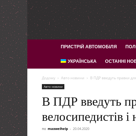
ПРИСТРІЙ АВТОМОБІЛЯ
ПОЛ
УКРАЇНСЬКА
ОСТАННІ НОВ
Додому
Авто новини
В ПДР введуть правки для
Авто новини
В ПДР введуть пр
велосипедистів і 
по
maxwelhelp
-
20.04.2020