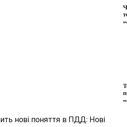
Ч
т
ma
T
п
ma
ить нові поняття в ПДД: Нові