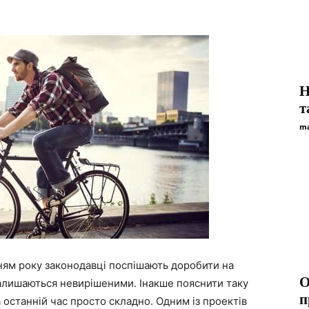
Н
т
ma
ням року законодавці поспішають доробити на
О
 залишаються невирішеними. Інакше пояснити таку
п
а останній час просто складно. Одним із проектів