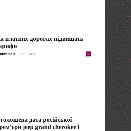
а платних дорогах підвищать
арифи
xwelhelp
-
26.10.2021
0
голошена дата російської
рем’єри jeep grand cherokee l