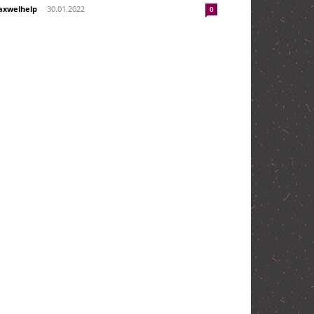
xwelhelp
-
30.01.2022
0