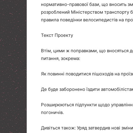
нормативно-правової бази, що вносить зм
розроблений Міністерством транспорту б
правила поведінки велосипедистів на про
Текст Проекту
Втім, цими ж поправками, що вносяться 
питання, зокрема:
Як повинні поводитися пішоходів на проїзн
Де буде заборонено їздити автомобілістам
Розширюються підпункти щодо управління
погоничів.
Дивіться також: Уряд затвердив нові змі