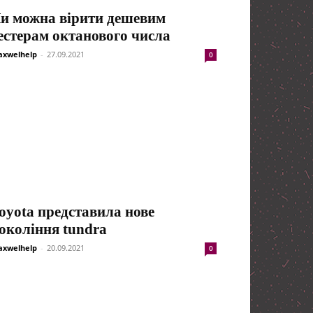
и можна вірити дешевим
естерам октанового числа
xwelhelp
-
27.09.2021
0
oyota представила нове
окоління tundra
xwelhelp
-
20.09.2021
0