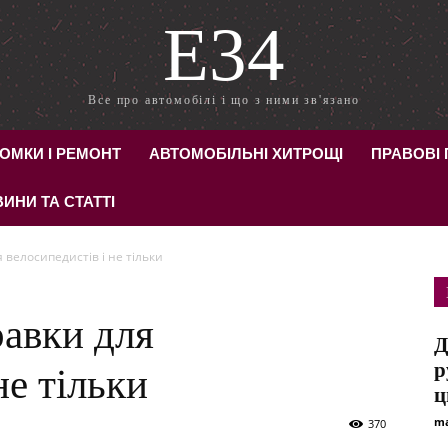
E34
Все про автомобілі і що з ними зв'язано
ОМКИ І РЕМОНТ
АВТОМОБІЛЬНІ ХИТРОЩІ
ПРАВОВІ
ИНИ ТА СТАТТІ
 велосипедистів і не тільки
авки для
Д
р
не тільки
ц
ma
370