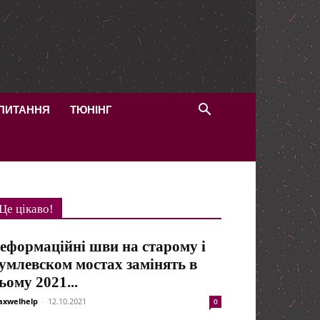
 ПИТАННЯ
ТЮНІНГ
Це цікаво!
еформаційні шви на старому і
умлевском мостах замінять в
ьому 2021...
xwelhelp
-
12.10.2021
0