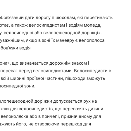
обов’язаний дати дорогу пішоходам, які перетинають
ртає, а також велосипедистам і водіям мопеда,
ху, велосипедної або велопешеходной доріжці».
 уважнішим, якщо в зоні їх маневру є велополоса,
бов’язки водія.
она», що визначається дорожнім знаком і
в переваг перед велосипедистами. Велосипедисти в
 всій ширині проїзної частини, пішоходи зможуть
лосипедної зони.
велопешеходной доріжки допускається рух на
ріжки для велосипедистів, що перевозять дитини
 в велоколяске або в причепі, призначеному для
оджують його, не створюючи перешкод для