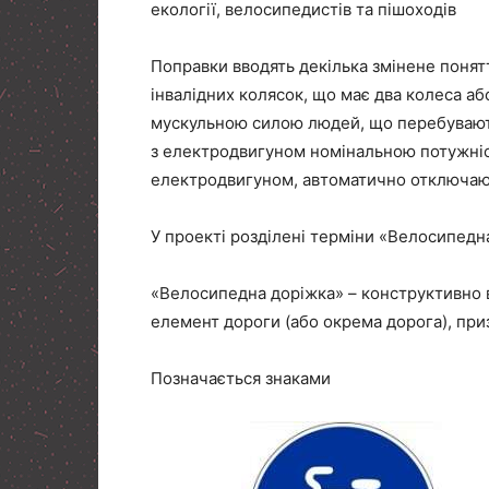
екології, велосипедистів та пішоходів
Поправки вводять декілька змінене понят
інвалідних колясок, що має два колеса аб
мускульною силою людей, що перебувают
з електродвигуном номінальною потужніс
електродвигуном, автоматично отключаю
У проекті розділені терміни «Велосипедн
«Велосипедна доріжка» – конструктивно в
елемент дороги (або окрема дорога), при
Позначається знаками