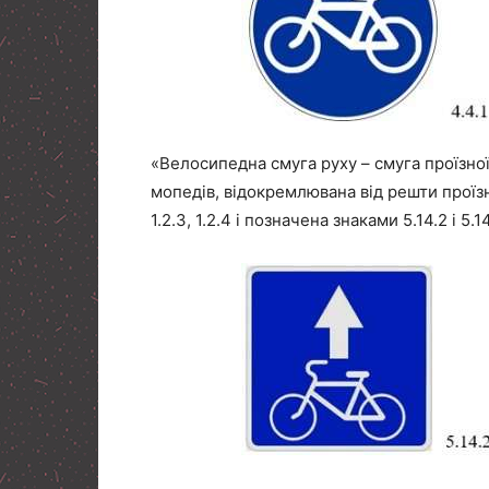
«Велосипедна смуга руху – смуга проїзної
мопедів, відокремлювана від решти прої
1.2.3, 1.2.4 і позначена знаками 5.14.2 і 5.1