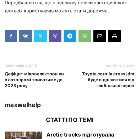
Передбачається, що в підсумку поліси «автоцивілки»
для всіх користувачів можуть стати дорожче.
попередня стаття
наступна стаття
Дефіцит мікроелектроніки
Toyota corolla cross jdm
в автопромі триватиме до
буде відрізнятися від
2023 року
глобальної версії
maxwelhelp
СТАТТІ ПО ТЕМІ
Arctic trucks підготувала