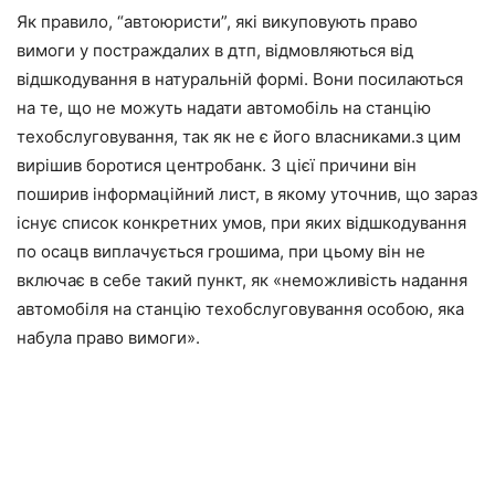
Як правило, “автоюристи”, які викуповують право
вимоги у постраждалих в дтп, відмовляються від
відшкодування в натуральній формі. Вони посилаються
на те, що не можуть надати автомобіль на станцію
техобслуговування, так як не є його власниками.з цим
вирішив боротися центробанк. З цієї причини він
поширив інформаційний лист, в якому уточнив, що зараз
існує список конкретних умов, при яких відшкодування
по осацв виплачується грошима, при цьому він не
включає в себе такий пункт, як «неможливість надання
автомобіля на станцію техобслуговування особою, яка
набула право вимоги».