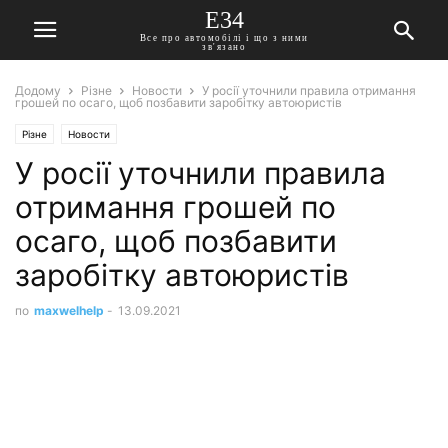
E34
Все про автомобілі і що з ними
зв'язано
Додому
Різне
Новости
У росії уточнили правила отримання
грошей по осаго, щоб позбавити заробітку автоюристів
Різне
Новости
У росії уточнили правила
отримання грошей по
осаго, щоб позбавити
заробітку автоюристів
по
maxwelhelp
-
13.09.2021