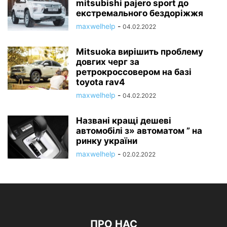
mitsubishi pajero sport до
екстремального бездоріжжя
maxwelhelp
-
04.02.2022
Mitsuoka вирішить проблему
довгих черг за
ретрокроссовером на базі
toyota rav4
maxwelhelp
-
04.02.2022
Названі кращі дешеві
автомобілі з» автоматом ” на
ринку україни
maxwelhelp
-
02.02.2022
ПРО НАС