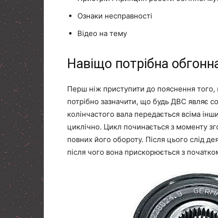
Ознаки несправності
Відео на тему
Навіщо потрібна обгонн
Перш ніж приступити до пояснення того, 
потрібно зазначити, що будь ДВС являє с
колінчастого вала передається всіма інш
циклічно. Цикл починається з моменту зго
повних його обороту. Після цього слід де
після чого вона прискорюється з початко