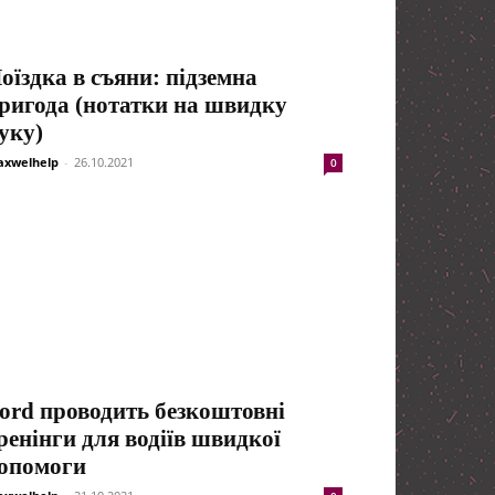
оїздка в съяни: підземна
ригода (нотатки на швидку
уку)
xwelhelp
-
26.10.2021
0
ord проводить безкоштовні
ренінги для водіїв швидкої
опомоги