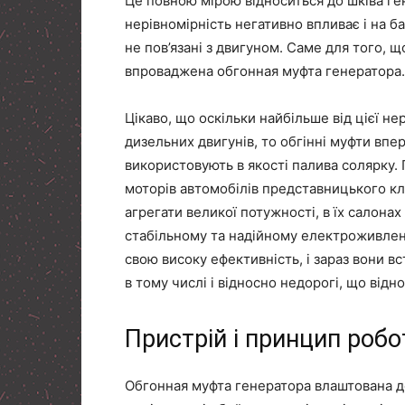
Це повною мірою відноситься до шківа ге
нерівномірність негативно впливає і на б
не пов’язані з двигуном. Саме для того, щ
впроваджена обгонная муфта генератора.
Цікаво, що оскільки найбільше від цієї не
дизельних двигунів, то обгінні муфти впе
використовують в якості палива солярку.
моторів автомобілів представницького кл
агрегати великої потужності, в їх салона
стабільному та надійному електроживленн
свою високу ефективність, і зараз вони в
в тому числі і відносно недорогі, що відн
Пристрій і принцип робо
Обгонная муфта генератора влаштована дос