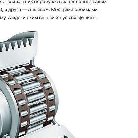
ю. Перша з них перебуває в зачепленні з валом
м), а друга — зі шківом. Між цими обоймами
, завдяки яким він і виконує свої функції.