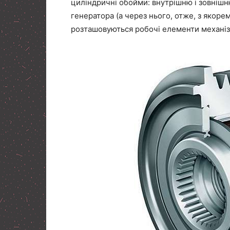
циліндричні обойми: внутрішню і зовнішн
генератора (а через нього, отже, з якоре
розташовуються робочі елементи механізму