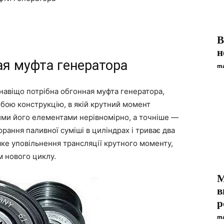
В
н
ая муфта генератора
ma
навіщо потрібна обгонная муфта генератора,
обою конструкцію, в якій крутний момент
ими його елементами нерівномірно, а точніше —
рання паливної суміші в циліндрах і триває два
яке уповільнення трансляції крутного моменту,
м нового циклу.
М
в
р
ma