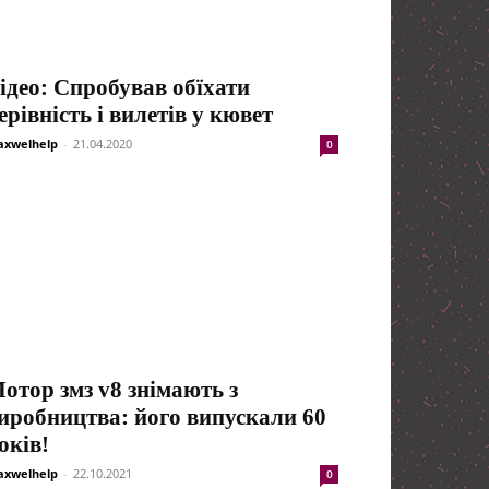
ідео: Спробував обїхати
ерівність і вилетів у кювет
xwelhelp
-
21.04.2020
0
отор змз v8 знімають з
иробництва: його випускали 60
оків!
xwelhelp
-
22.10.2021
0