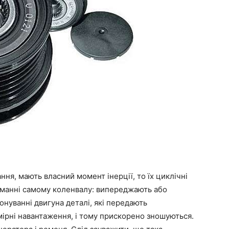
ння, мають власний момент інерції, то їх циклічні
итаманні самому коленвалу: випереджають або
іонуванні двигуна деталі, які передають
ірні навантаження, і тому прискорено зношуються.