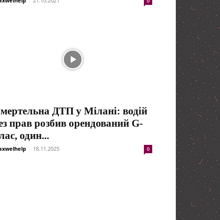
xwelhelp
-
21.10.2021
0
мертельна ДТП у Мілані: водій
ез прав розбив орендований G-
лас, один...
xwelhelp
-
18.11.2025
0