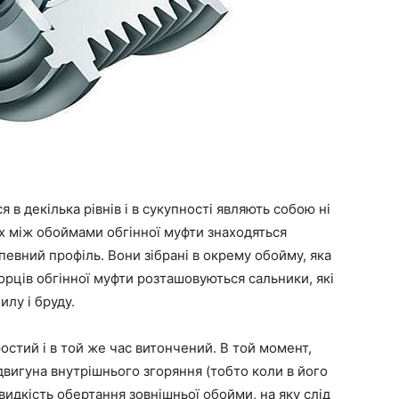
 в декілька рівнів і в сукупності являють собою ні
их між обоймами обгінної муфти знаходяться
евний профіль. Вони зібрані в окрему обойму, яка
орців обгінної муфти розташовуються сальники, які
лу і бруду.
остий і в той же час витончений. В той момент,
вигуна внутрішнього згоряння (тобто коли в його
идкість обертання зовнішньої обойми, на яку слід