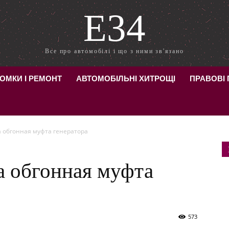
E34
Все про автомобілі і що з ними зв'язано
ОМКИ І РЕМОНТ
АВТОМОБІЛЬНІ ХИТРОЩІ
ПРАВОВІ
а обгонная муфта генератора
а обгонная муфта
573