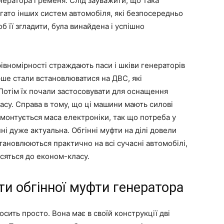
нератора і ременя. Слід зауважити, що така
агато інших систем автомобіля, які безпосередньо
об її згладити, була винайдена і успішно
рівномірності страждають паси і шківи генераторів
рше стали встановлюватися на ДВС, які
 Потім їх почали застосовувати для оснащення
асу. Справа в тому, що ці машини мають силові
х монтується маса електроніки, так що потреба у
і дуже актуальна. Обгінні муфти на ділі довели
становлюються практично на всі сучасні автомобілі,
осяться до економ-класу.
ти обгінної муфти генератора
ить просто. Вона має в своїй конструкції дві