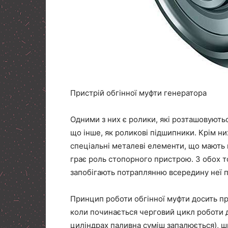
Пристрій обгінної муфти генератора
Одними з них є ролики, які розташовуються
що інше, як роликові підшипники. Крім н
спеціальні металеві елементи, що мають п
грає роль стопорного пристрою. З обох т
запобігають потраплянню всередину неї пи
Принцип роботи обгінної муфти досить пр
коли починається черговий цикл роботи д
циліндрах паливна суміш запалюється), шв