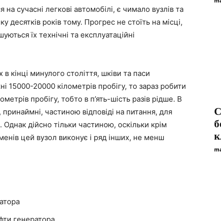
ma
я на сучасні легкові автомобілі, є чимало вузлів та
ку десятків років тому. Прогрес не стоїть на місці,
уються їх технічні та експлуатаційні
в кінці минулого століття, шківи та паси
і 15000-20000 кілометрів пробігу, то зараз робити
метрів пробігу, тобто в п’ять-шість разів рідше. В
С
, принаймні, частиною відповіді на питання, для
б
 Однак дійсно тільки частиною, оскільки крім
к
енів цей вузол виконує і ряд інших, не менш
ma
атора
уфти генератора