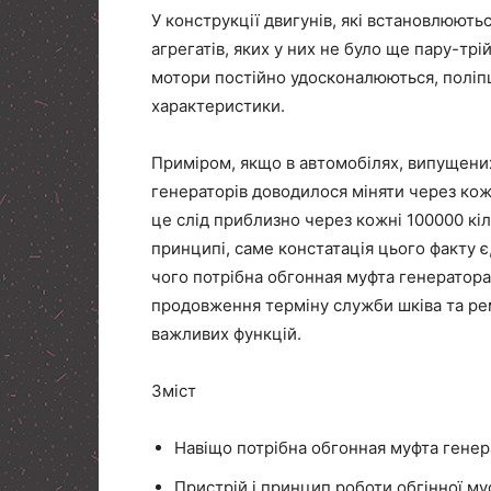
У конструкції двигунів, які встановлюютьс
агрегатів, яких у них не було ще пару-трій
мотори постійно удосконалюються, поліпш
характеристики.
Приміром, якщо в автомобілях, випущених 
генераторів доводилося міняти через кожн
це слід приблизно через кожні 100000 кіло
принципі, саме констатація цього факту є
чого потрібна обгонная муфта генератора.
продовження терміну служби шківа та рем
важливих функцій.
Зміст
Навіщо потрібна обгонная муфта генер
Пристрій і принцип роботи обгінної м