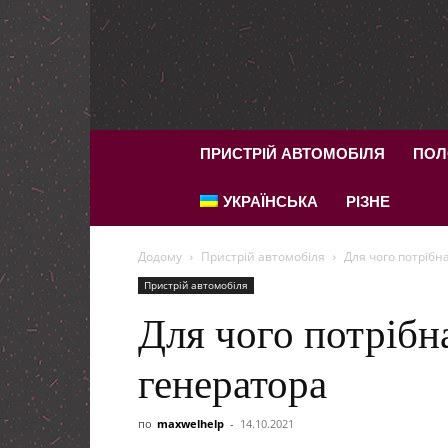
ПРИСТРІЙ АВТОМОБІЛЯ
ПОЛ
УКРАЇНСЬКА
РІЗНЕ
Додому
Пристрій автомобіля
Для чого потрібн
Пристрій автомобіля
Для чого потрібн
генератора
по
maxwelhelp
-
14.10.2021