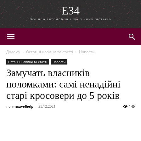
E34
Все про автомобілі і що з ними зв'язано
Додому
Останні новини та статті
Новости
Останні новини та статті
Новости
Замучать власників
поломками: самі ненадійні
старі кросовери до 5 років
по
maxwelhelp
-
25.12.2021
146