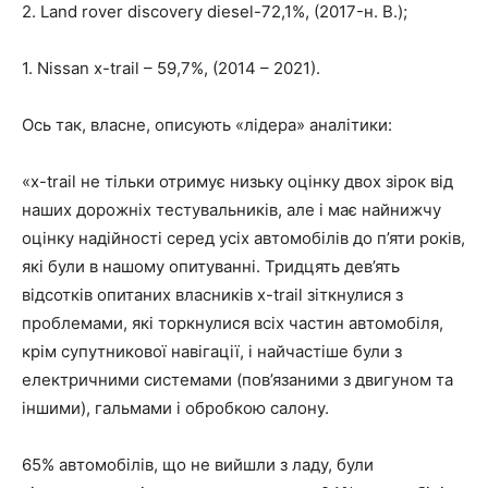
2. Land rover discovery diesel-72,1%, (2017-н. В.);
1. Nissan x-trail – 59,7%, (2014 – 2021).
Ось так, власне, описують «лідера» аналітики:
«x-trail не тільки отримує низьку оцінку двох зірок від
наших дорожніх тестувальників, але і має найнижчу
оцінку надійності серед усіх автомобілів до п’яти років,
які були в нашому опитуванні. Тридцять дев’ять
відсотків опитаних власників x-trail зіткнулися з
проблемами, які торкнулися всіх частин автомобіля,
крім супутникової навігації, і найчастіше були з
електричними системами (пов’язаними з двигуном та
іншими), гальмами і обробкою салону.
65% автомобілів, що не вийшли з ладу, були