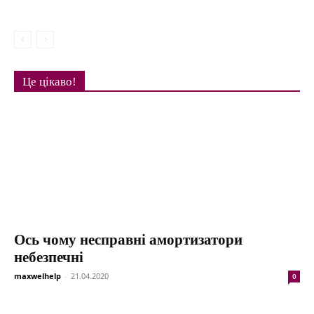
Це цікаво!
Ось чому несправні амортизатори
небезпечні
maxwelhelp
-
21.04.2020
0