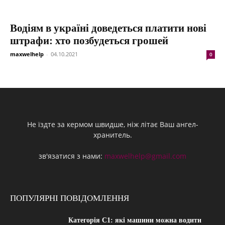
Водіям в україні доведеться платити нові
штрафи: хто позбудеться грошей
maxwelhelp
-
04.10.2021
0
Не їздте за кермом швидше, ніж літає Ваш ангел-
хранитель.
зв'язатися з нами:
maxwelhelp@gmail.com
ПОПУЛЯРНІ ПОВІДОМЛЕННЯ
Категорія С1: які машини можна водити