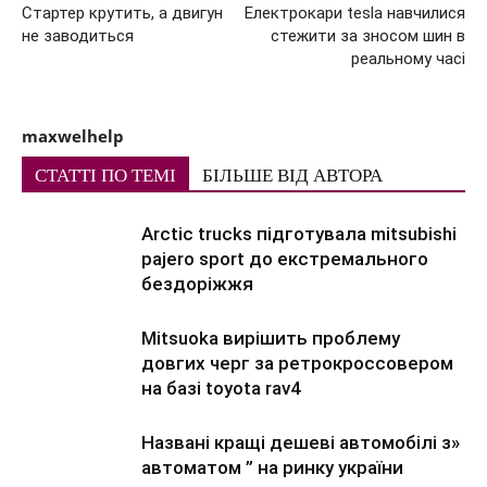
Стартер крутить, а двигун
Електрокари tesla навчилися
не заводиться
стежити за зносом шин в
реальному часі
maxwelhelp
СТАТТІ ПО ТЕМІ
БІЛЬШЕ ВІД АВТОРА
Arctic trucks підготувала mitsubishi
pajero sport до екстремального
бездоріжжя
Mitsuoka вирішить проблему
довгих черг за ретрокроссовером
на базі toyota rav4
Названі кращі дешеві автомобілі з»
автоматом ” на ринку україни