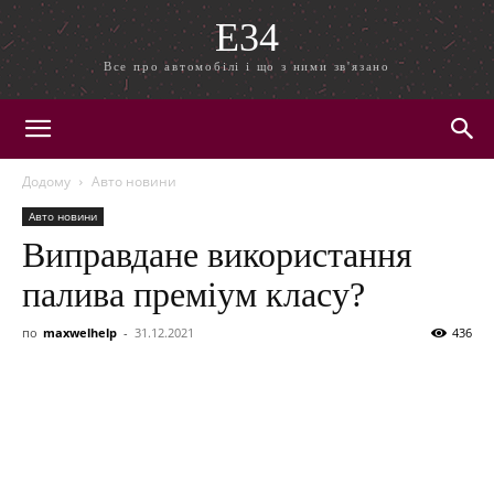
E34
Все про автомобілі і що з ними зв'язано
Додому
Авто новини
Авто новини
Виправдане використання
палива преміум класу?
по
maxwelhelp
-
31.12.2021
436