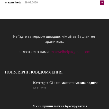
maxwelhelp
-
29.02.2020
0
Не їздте за кермом швидше, ніж літає Ваш ангел-
хранитель.
зв'язатися з нами:
maxwelhelp@gmail.com
ПОПУЛЯРНІ ПОВІДОМЛЕННЯ
Категорія С1: які машини можна водити
08.11.2021
Який причіп можна буксирувати з