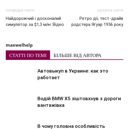
попередня стаття
наступна стаття
Найдорожчий і досконалий
Ретро дії, тест-драйв
симулятор за $1,3 млн: Відео
родстера Ягуар 1956 року
maxwelhelp
СТАТТІ ПО ТЕМІ
БІЛЬШЕ ВІД АВТОРА
Автовыкуп в Украине: как это
работает
Водій BMW X5 зіштовхнув з дороги
вантажівка
В чому головна особливість