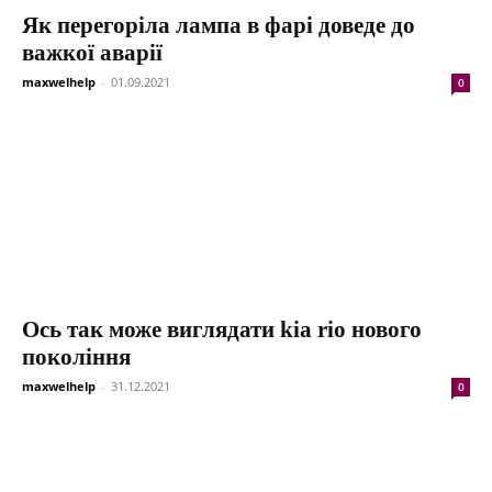
Як перегоріла лампа в фарі доведе до
важкої аварії
maxwelhelp
-
01.09.2021
0
Ось так може виглядати kia rio нового
покоління
maxwelhelp
-
31.12.2021
0