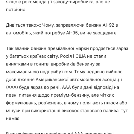
якщо є рекомендації заводу-виробника, але не
потрібно.
Дивіться також: Чому, заправляючи бензин АІ-92 в
автомобіль, який потребує АІ-95, ви не заощадите
Так званий бензин преміальної марки продається зараз
у багатьох країнах світу. Росія і США не стали
винятками в гонитві виробників бензину за
максимальною надприбутком. Тому недавно вийшло
дослідження Американської автомобільної асоціації
(ААА) буде якраз до речі. AAA були дані відповіді на
певні питання щодо преміум-бензину, але чітких
формулювань, роз’яснень, в чому полягають плюси або
мінуси при використанні високооктанового палива, тут
немає.
В організованому дослідженні AAA провела різні