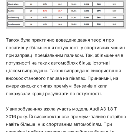
Також була практично доведена давня теорія про
позитивну збільшення потужності у спортивних машин
при заправці преміальним паливом. Так, збільшення в
потужності на таких автомобілях більш істотна і
цілком виправдана. Також виправдано використання
високооктанового палива на пікапах. Принаймні, на
американських типах преміум-бензинів пікапи
показували кращі результати по потужності.
У випробуваннях взяла участь модель Audi A3 1.8 T
2016 року. Їй високооктанове преміум-паливо потрібно
навіть більше, ніж спортивним автомобілям. При
перевірці роботи мотора на звичайному бензині в