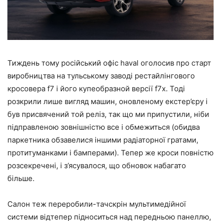
Тиждень тому російський офіс haval оголосив про старт
виробництва на тульському заводі рестайлінгового
кросовера f7 і його купеобразной версії f7x. Тоді
розкрили лише вигляд машин, оновленому екстер’єру і
був присвячений той реліз, так що ми припустили, ніби
підправленою зовнішністю все і обмежиться (обидва
паркетника обзавелися іншими радіаторної гратами,
протитуманками і бамперами). Тепер же кроси повністю
розсекречені, і з’ясувалося, що обновок набагато
більше.
Салон теж переробили-тачскрін мультимедійної
системи відтепер підноситься над передньою панеллю,