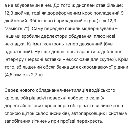
а не вбудований в неї. До того ж дисплей став більше:
12,3 дюйма, тоді як дореформеним крос покладений 9-
дюймовий. Збільшено і приладовий екран(ті ж 12,3
“замість 7”). Саму передню панель модернізували –
іншими зробили дефлектори обдування, плюс нові
накладки. Клімат-контроль тепер двозонний (був
однозонний). Ну і ще додані нові варіанти оздоблення
інтер’єру (червоні вставки – ексклюзив для «купе»). Крім
того, збільшений обсяг бачка для склоомиваючої рідини
(4,5 замість 2,7 л).
Серед нового обладнання-вентиляція водійського
крісла, обігрів всієї поверхні лобового скла (у
дорестайлінгових кросоверів обігрівається лише зона
спокою щіток склоочисників), автопарковщик і система
запобігання зіткнень при проїзді перехресть.