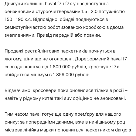
Двигуни колишні: haval f7 і f7x у нас доступні з
бензиновими «турбочетверками» 1.5 і 2.0 потужністю
150 і 190 к.с. Відповідно, обидві поєднуються з
семиступінчастою роботизованою коробкою з двома
зчепленнями. Привід передній або повний.
Продажі рестайлінгових паркетників почнуться в
лютому, ціни ще не оголошені. Дореформений haval f7
сьогодні коштує від 1 809 000 рублів, крос-купе f7x
обійдеться мінімум в 1 859 000 рублів.
Відзначимо, кросовери поки оновилися тільки в росії –
навіть у рідному китаї такі suv офіційно не анонсовані.
Тим часом haval готує ще одну прем’єру для нашого
ринку: за попередніми даними, вже в нинішньому році
місцева лінійка марки поповниться паркетником dargo з