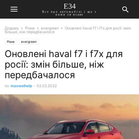
E34
Все про автомобілі і що з
ними зв'язано
Додому
Різне
evergreen
Оновлені haval f7 і f7x для росії: змін
більше, ніж передбачалося
Різне
evergreen
Оновлені haval f7 і f7x для
росії: змін більше, ніж
передбачалося
по
maxwelhelp
-
02.02.2022