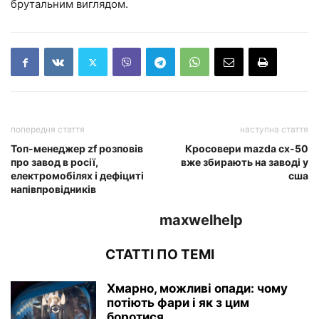
брутальним виглядом.
попередня стаття
наступна стаття
Топ-менеджер zf розповів
Кросовери mazda cx-50
про завод в росії,
вже збирають на заводі у
електромобілях і дефіциті
сша
напівпровідників
maxwelhelp
СТАТТІ ПО ТЕМІ
Хмарно, можливі опади: чому
потіють фари і як з цим
боротися