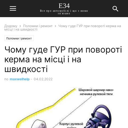
E34
Все про автомобілі і що з ними
зв'язано
Додому
Поломки і ремонт
Чому гуде ГУР при повороті керма на
місці і на швидкості
Поломки і ремонт
Чому гуде ГУР при повороті
керма на місці і на
швидкості
по
maxwelhelp
-
04.02.2022