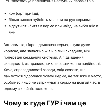
ГУР забезпечує поліпшення наступних параметрів:
комфорт при їзді;
більш висока чуйність машини на рух кермом;
відсутність биття в кермо при наїзді на вибої або в
ями;
Загалом-то, гідропідсилювач керма, штука дуже
корисна, але звичайно ж він більш складний, ніж
попередні керманичі системи. А підвищення
складності, як правило, викликає зниження надійності.
Хоча, справедливості заради, слід сказати, що
ламаються гідропідсилювачі керма, не так вже й часто,
особливо якщо не затримувати кермо на довгий час, в
одному з крайніх положень.
Чому ж гуде ГУР і чим це