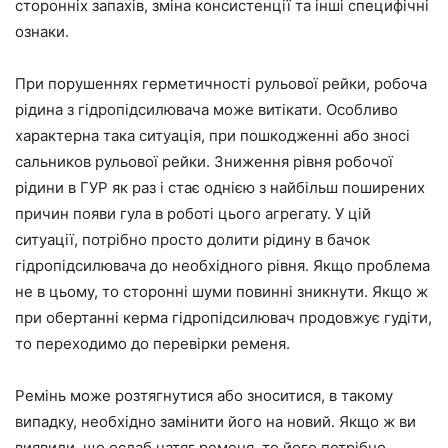
сторонніх запахів, зміна консистенції та інші специфічні
ознаки.
При порушеннях герметичності рульової рейки, робоча
рідина з гідропідсилювача може витікати. Особливо
характерна така ситуація, при пошкодженні або зносі
сальников рульової рейки. Зниження рівня робочої
рідини в ГУР як раз і стає однією з найбільш поширених
причин появи гула в роботі цього агрегату. У цій
ситуації, потрібно просто долити рідину в бачок
гідропідсилювача до необхідного рівня. Якщо проблема
не в цьому, то сторонні шуми повинні зникнути. Якщо ж
при обертанні керма гідропідсилювач продовжує гудіти,
то переходимо до перевірки ременя.
Ремінь може розтягнутися або зноситися, в такому
випадку, необхідно замінити його на новий. Якщо ж ви
виявили, що ослаб натяг ременя, то його потрібно