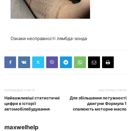
Ознаки несправності лямбда-зонда
попередня стаття
наступна стаття
Найважливіші статистичні
Для збільшення потужності
цифри в історії
двигуни Формула 1
автомобілебудування
спалюють моторне масло
maxwelhelp