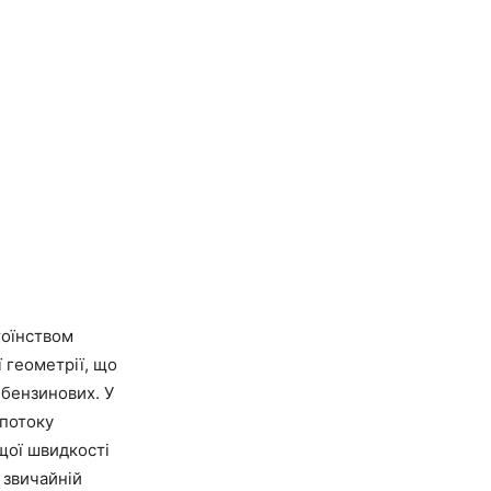
оїнством
 геометрії, що
 бензинових. У
 потоку
щої швидкості
 звичайній