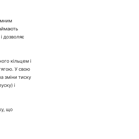
умним
займають
і дозволяє
ого кільцем і
тягою. У свою
на зміни тиску
уску) і
ку, що