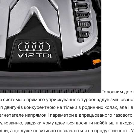
Головним дост
з системою прямого уприскування є турбонаддув змінюваної
ип двигунів конкурентною не тільки в родинних колах, але і в
агнетателе напрямок і параметри відпрацьованого газового
гулюванню, завдяки чому вдається досягти найбільш підходя
іни, а це дуже позитивно позначається на продуктивності. У