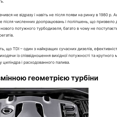
ь.
чився не відразу і навіть не після появи на ринку в 1980 р. Au
е після численних доопрацювань і поліпшень, що призвело д
. нового потужного турбодизеля, багато в чому не поступаєт
егатів.
ть, що TDI – один з найкращих сучасних дизелів, ефективніс
иходячи із співвідношення вихідної потужності та крутного 
 циліндра і расходованного палива.
 змінною геометрією турбіни