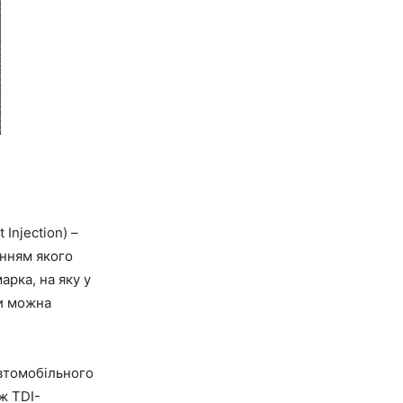
Injection) –
енням якого
арка, на яку у
си можна
автомобільного
ож TDI-