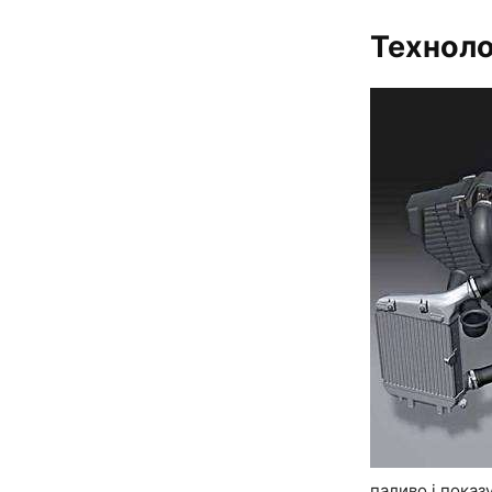
Технолог
паливо і показ