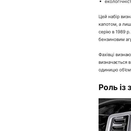
екологічніст
Цей набір визна
капотом, а лиш
серію в 1989 р
бензиновим агр
Фахівці визнаю
визначається в
одиницю об’єму
Роль із