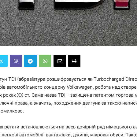
ун TDI (абревіатура розшифровується як Turbocharged Direct 
рів автомобільного концерну Volkswagen, робота над створ
х роках ХХ ст. Сама назва TDI – захищена патентом торгова м
лючні права, а значить, походження двигуна за такою напи
помилково.
 агрегати встановлюються на весь дочірній ряд німецького 
то легкові автомобілі, вантажівки, джипи, мікроавтобуси. Так