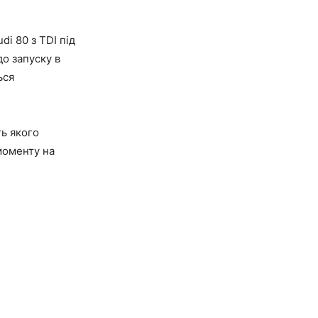
di 80 з TDI під
о запуску в
ься
ть якого
моменту на