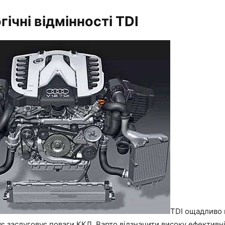
ічні відмінності TDI
TDI ощадливо 
ує заслуговує поваги ККД. Варто відзначити високу ефективн