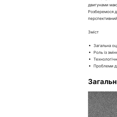
двигунами мают
Розберемося де
перспективни
Зміст
Загальна оц
Роль із змі
Технологічн
Проблеми дв
Загальн