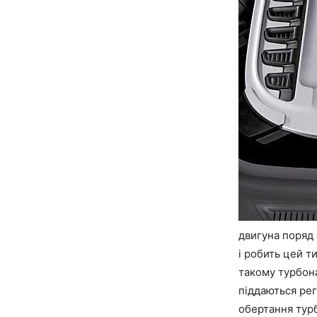
двигуна поряд 
і робить цей т
такому турбон
піддаються ре
обертання турб