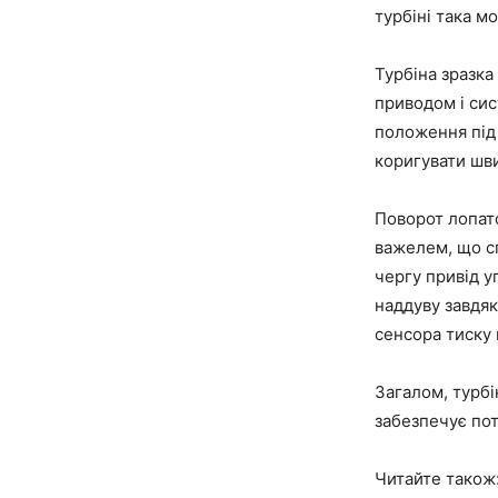
турбіні така м
Турбіна зразк
приводом і сис
положення під 
коригувати шви
Поворот лопат
важелем, що с
чергу привід у
наддуву завдяк
сенсора тиску 
Загалом, турбі
забезпечує пот
Читайте також