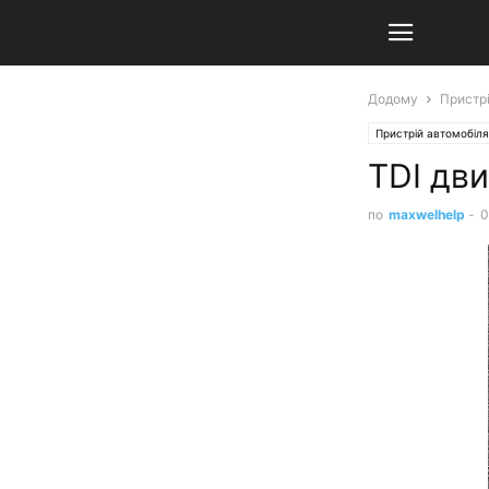
Додому
Пристр
Пристрій автомобіля
TDI дви
по
maxwelhelp
-
0