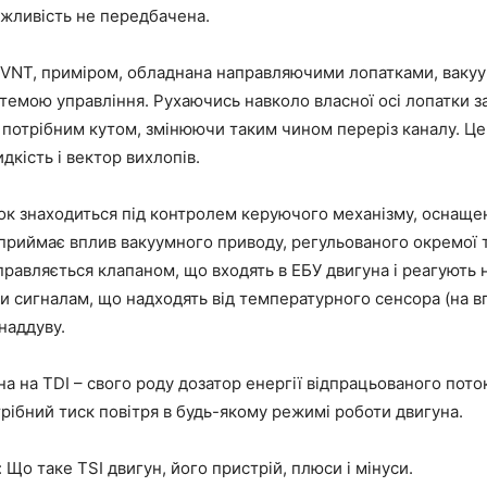
ожливість не передбачена.
а VNT, приміром, обладнана направляючими лопатками, ваку
темою управління. Рухаючись навколо власної осі лопатки 
потрібним кутом, змінюючи таким чином переріз каналу. Це 
дкість і вектор вихлопів.
ок знаходиться під контролем керуючого механізму, оснащен
приймає вплив вакуумного приводу, регульованого окремої 
правляється клапаном, що входять в ЕБУ двигуна і реагують 
и сигналам, що надходять від температурного сенсора (на вп
наддуву.
на на TDI – свого роду дозатор енергії відпрацьованого пото
рібний тиск повітря в будь-якому режимі роботи двигуна.
: Що таке
TSI двигун
, його пристрій, плюси і мінуси.