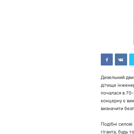
Дизельний двиг
дітище інжене
почалася в 70-
концерну є вик
визначити без
Подібні силові
гіганта, будь 