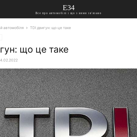
E34
Все про автомобілі і що з ними зв'язано
ій автомобіля
TDI двигун: що це таке
гун: що це таке
4.02.2022