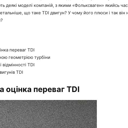
ь деякі моделі компаній, з якими «Фольксваген» якийсь час
тальніше, що таке TDI двигун? У чому його плюси і так він н
й?
інка переваг TDI
нною геометрією турбіни
і відмінності TDI
игунів TDI
а оцінка переваг TDI