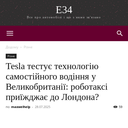
E34
Все про автомобілі і що з ними зв'язано
Додому
Різне
Різне
Tesla тестує технологію
самостійного водіння у
Великобританії: роботаксі
приїжджає до Лондона?
по
maxwelhelp
-
28.07.2025
59