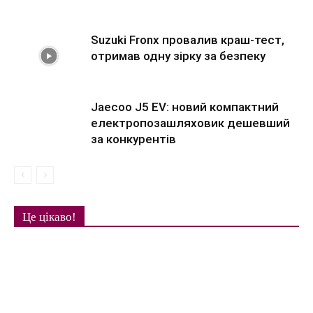
Suzuki Fronx провалив краш-тест,
отримав одну зірку за безпеку
Jaecoo J5 EV: новий компактний
електропозашляховик дешевший
за конкурентів
Це цікаво!