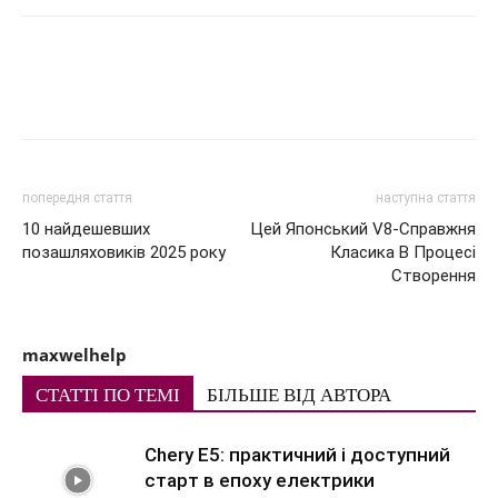
попередня стаття
наступна стаття
10 найдешевших
Цей Японський V8-Справжня
позашляховиків 2025 року
Класика В Процесі
Створення
maxwelhelp
СТАТТІ ПО ТЕМІ
БІЛЬШЕ ВІД АВТОРА
Chery E5: практичний і доступний
старт в епоху електрики