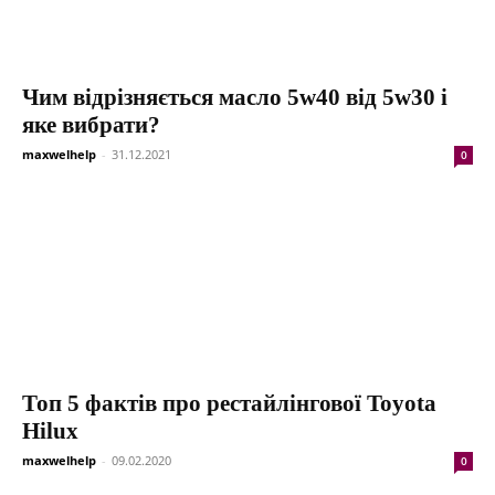
Чим відрізняється масло 5w40 від 5w30 і
яке вибрати?
maxwelhelp
-
31.12.2021
0
Топ 5 фактів про рестайлінгової Toyota
Hilux
maxwelhelp
-
09.02.2020
0