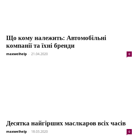
Що кому належить: Автомобільні
компанії та їхні бренди
maxwelhelp
-
21.04.2020
0
Десятка найгірших маслкаров всіх часів
maxwelhelp
-
18.03.2020
0