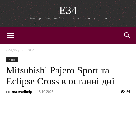
E34
Все про автомобілі і що з ними зв'язано
Додому
Різне
Різне
Mitsubishi Pajero Sport та
Eclipse Cross в останні дні
по
maxwelhelp
-
13.10.2025
54