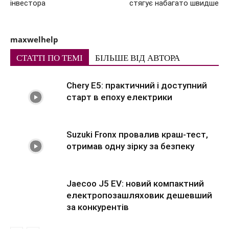
інвестора
стягує набагато швидше
maxwelhelp
СТАТТІ ПО ТЕМІ
БІЛЬШЕ ВІД АВТОРА
Chery E5: практичний і доступний
старт в епоху електрики
Suzuki Fronx провалив краш-тест,
отримав одну зірку за безпеку
Jaecoo J5 EV: новий компактний
електропозашляховик дешевший
за конкурентів