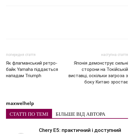
попередня стаття
наступна стаття
Як флагманський ретро-
Японія демонструє сильні
байк Yamaha піддається
сторони на Токійській
нападам Triumph
виставці, оскільки загроза з
боку Китаю зростає
maxwelhelp
СТАТТІ ПО ТЕМІ
БІЛЬШЕ ВІД АВТОРА
Chery E5: практичний і доступний