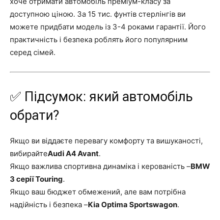
хоче отримати автомобіль преміум-класу за
доступною ціною. За 15 тис. фунтів стерлінгів ви
можете придбати модель із 3-4 роками гарантії. Його
практичність і безпека роблять його популярним
серед сімей.
✅ Підсумок: який автомобіль
обрати?
Якщо ви віддаєте перевагу комфорту та вишуканості,
вибирайте
Audi A4 Avant
.
Якщо важлива спортивна динаміка і керованість –
BMW
3 серії Touring
.
Якщо ваш бюджет обмежений, але вам потрібна
надійність і безпека –
Kia Optima Sportswagon
.