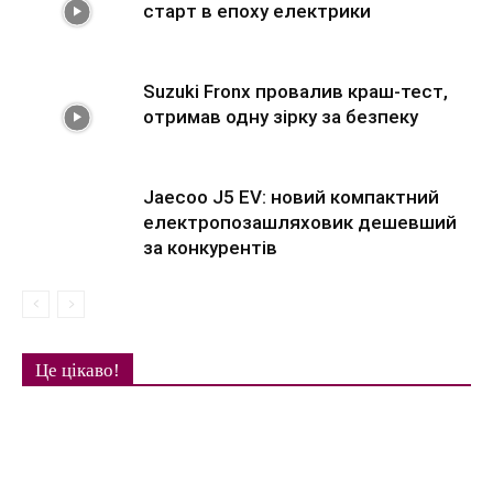
старт в епоху електрики
Suzuki Fronx провалив краш-тест,
отримав одну зірку за безпеку
Jaecoo J5 EV: новий компактний
електропозашляховик дешевший
за конкурентів
Це цікаво!