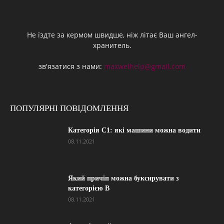
Не їздте за кермом швидше, ніж літає Ваш ангел-
хранитель.
зв'язатися з нами:
maxwelhelp@gmail.com
ПОПУЛЯРНІ ПОВІДОМЛЕННЯ
Категорія С1: які машини можна водити
08.11.2021
Який причіп можна буксирувати з
категорією В
08.11.2021