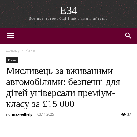
E34
Все про автомобілі і що з ними зв'язано
Додому
Різне
Різне
Мисливець за вживаними
автомобілями: безпечні для
дітей універсали преміум-
класу за £15 000
по
maxwelhelp
-
03.11.2025
37