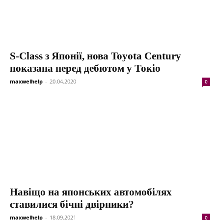
S-Class з Японії, нова Toyota Century
показана перед дебютом у Токіо
maxwelhelp
-
20.04.2020
0
Навіщо на японських автомобілях
ставилися бічні двірники?
maxwelhelp
-
18.09.2021
0