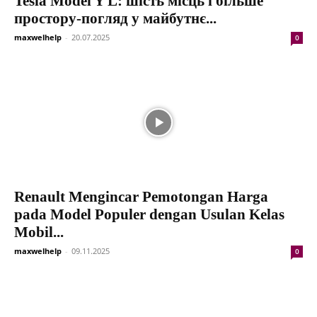
Tesla Model Y L: шість місць і більше
простору-погляд у майбутнє...
maxwelhelp
-
20.07.2025
0
Renault Mengincar Pemotongan Harga
pada Model Populer dengan Usulan Kelas
Mobil...
maxwelhelp
-
09.11.2025
0