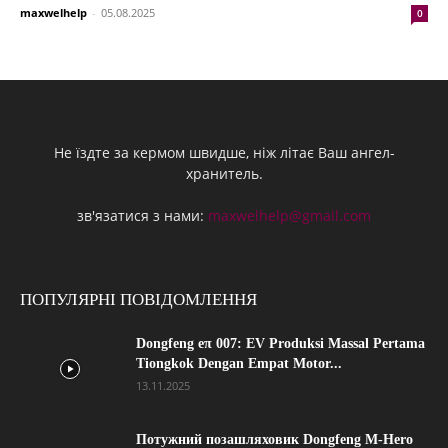
maxwelhelp
-
05.08.2025
0
Не їздте за кермом швидше, ніж літає Ваш ангел-
хранитель.
зв'язатися з нами:
maxwelhelp@gmail.com
ПОПУЛЯРНІ ПОВІДОМЛЕННЯ
Dongfeng eπ 007: EV Produksi Massal Pertama
Tiongkok Dengan Empat Motor...
13.11.2025
Потужний позашляховик Dongfeng M-Hero