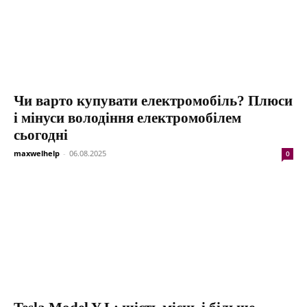
Чи варто купувати електромобіль? Плюси
і мінуси володіння електромобілем
сьогодні
maxwelhelp
-
06.08.2025
0