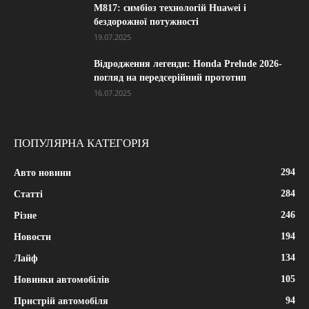
M817: симбіоз технологій Huawei і
бездорожної потужності
19.07.2025
Відродження легенди: Honda Prelude 2026-
погляд на передсерійний прототип
16.07.2025
ПОПУЛЯРНА КАТЕГОРІЯ
294
Авто новини
284
Статті
246
Різне
194
Новости
134
Лайф
105
Новинки автомобілів
94
Пристрій автомобіля