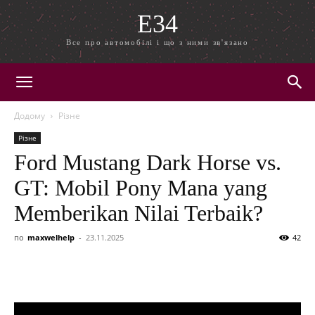
E34
Все про автомобілі і що з ними зв'язано
Додому
Різне
Різне
Ford Mustang Dark Horse vs.
GT: Mobil Pony Mana yang
Memberikan Nilai Terbaik?
по
maxwelhelp
-
23.11.2025
42