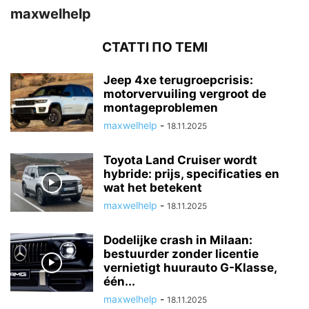
maxwelhelp
СТАТТІ ПО ТЕМІ
Jeep 4xe terugroepcrisis:
motorvervuiling vergroot de
montageproblemen
maxwelhelp
-
18.11.2025
Toyota Land Cruiser wordt
hybride: prijs, specificaties en
wat het betekent
maxwelhelp
-
18.11.2025
Dodelijke crash in Milaan:
bestuurder zonder licentie
vernietigt huurauto G-Klasse,
één...
maxwelhelp
-
18.11.2025