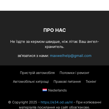
ПРО НАС
Не їздте за кермом швидше, ніж літає Ваш ангел-
хранитель.
зв'язатися з нами:
maxwelhelp@gmail.com
Пристрій автомобіля
Поломки і ремонт
Автомобільні хитрощі
Правові питання
Тюнінг
Nederlands
© Copyright 2025 -
https://e34.od.ua/nl
- При копіюванні
матеріалів посилання на сайт обов'язкове.