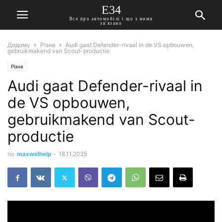
E34
Все про автомобілі і що з ними
зв'язано
Додому
Різне
Audi gaat Defender-rivaal in de VS opbouwen,
gebruikmakend van Scout-productie
Різне
Audi gaat Defender-rivaal in
de VS opbouwen,
gebruikmakend van Scout-
productie
по
maxwelhelp
-
18.11.2025