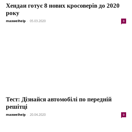
Хендаи готує 8 нових кросоверів до 2020
року
maxwelhelp
-
05.03.2020
0
Тест: Дізнайся автомобілі по передній
решітці
maxwelhelp
-
20.04.2020
0