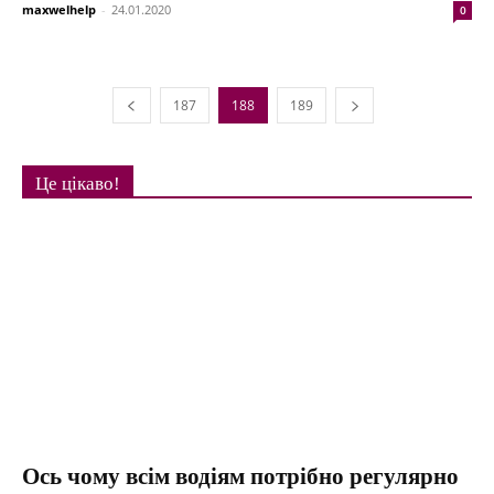
maxwelhelp
-
24.01.2020
0
187
188
189
Це цікаво!
Ось чому всім водіям потрібно регулярно