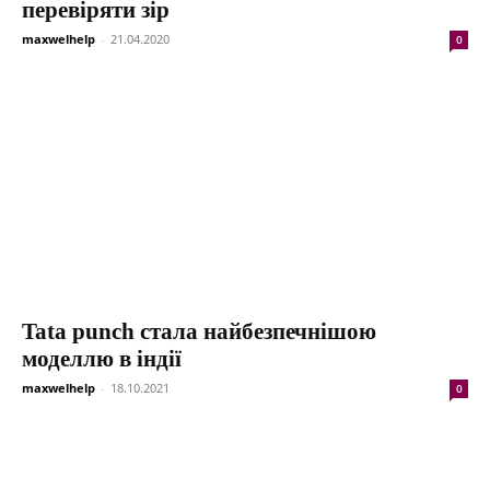
перевіряти зір
maxwelhelp
-
21.04.2020
0
Tata punch стала найбезпечнішою
моделлю в індії
maxwelhelp
-
18.10.2021
0