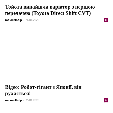
Тойота винайшла варіатор з першою
передачею (Toyota Direct Shift CVT)
maxwelhelp
-
26.01.2020
0
Відео: Робот-гігант з Японії, він
рухається!
maxwelhelp
-
25.01.2020
0