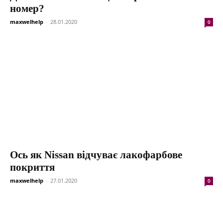
номер?
maxwelhelp
-
28.01.2020
0
Ось як Nissan відчуває лакофарбове
покриття
maxwelhelp
-
27.01.2020
0