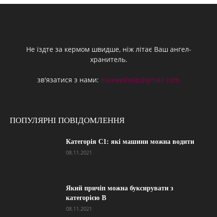
Не їздте за кермом швидше, ніж літає Ваш ангел-
хранитель.
зв'язатися з нами:
maxwelhelp@gmail.com
ПОПУЛЯРНІ ПОВІДОМЛЕННЯ
Категорія С1: які машини можна водити
08.11.2021
Який причіп можна буксирувати з
категорією В
08.11.2021