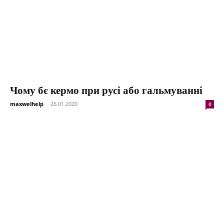
Чому бє кермо при русі або гальмуванні
maxwelhelp
-
26.01.2020
0