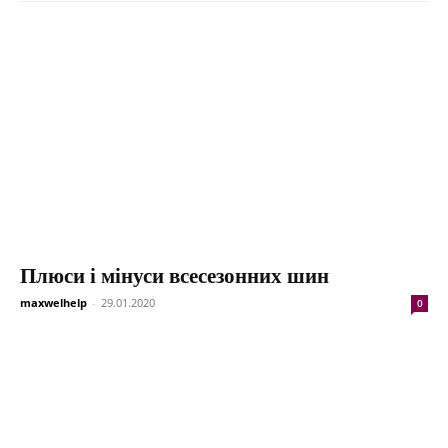
Плюси і мінуси всесезонних шин
maxwelhelp
-
29.01.2020
0