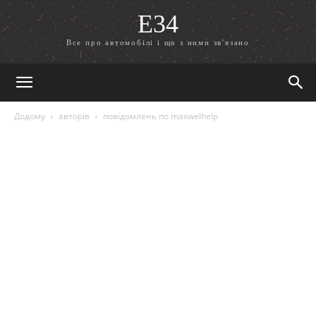
E34
Все про автомобілі і що з ними зв'язано
Додому
авторів
повідомлень по maxwelhelp