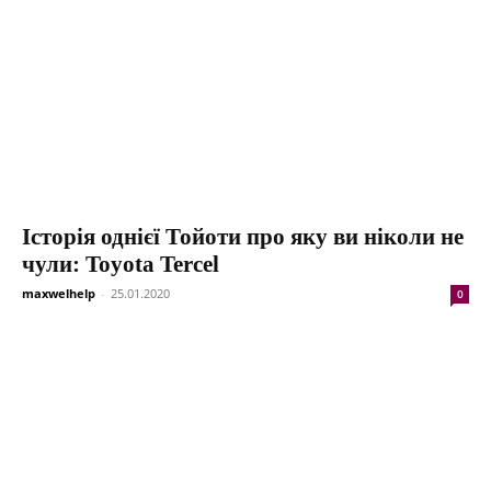
Історія однієї Тойоти про яку ви ніколи не
чули: Toyota Tercel
maxwelhelp
-
25.01.2020
0