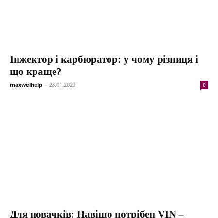
Інжектор і карбюратор: у чому різниця і
що краще?
maxwelhelp
-
28.01.2020
0
Для новачків: Навіщо потрібен VIN –