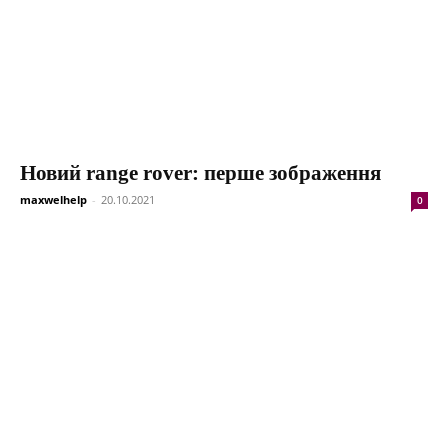
Новий range rover: перше зображення
maxwelhelp
-
20.10.2021
0