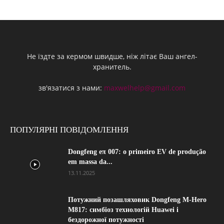
Не їздте за кермом швидше, ніж літає Ваш ангел-
хранитель.
зв'язатися з нами:
maxwelhelp@gmail.com
ПОПУЛЯРНІ ПОВІДОМЛЕННЯ
Dongfeng eπ 007: o primeiro EV de produção
em massa da...
13.11.2025
Потужний позашляховик Dongfeng M-Hero
M817: симбіоз технологій Huawei і
бездорожної потужності