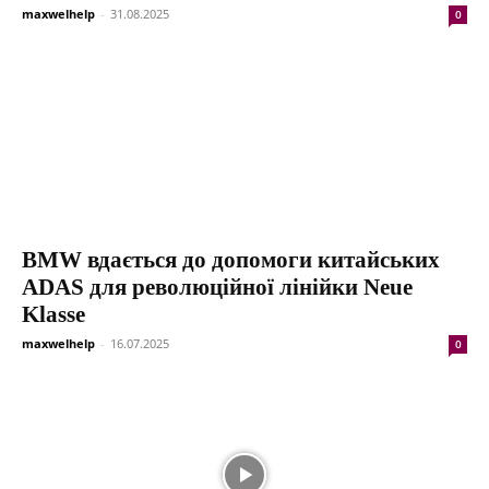
maxwelhelp
-
31.08.2025
0
BMW вдається до допомоги китайських
ADAS для революційної лінійки Neue
Klasse
maxwelhelp
-
16.07.2025
0