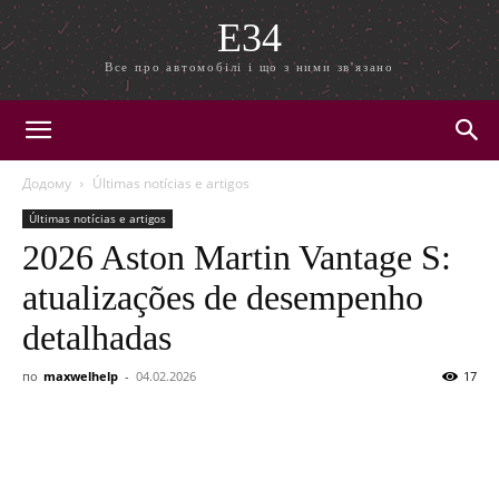
E34
Все про автомобілі і що з ними зв'язано
Додому
Últimas notícias e artigos
Últimas notícias e artigos
2026 Aston Martin Vantage S:
atualizações de desempenho
detalhadas
по
maxwelhelp
-
04.02.2026
17