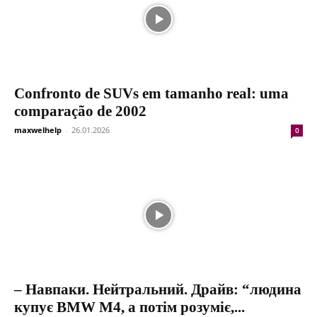
Confronto de SUVs em tamanho real: uma
comparação de 2002
maxwelhelp
-
26.01.2026
0
– Навпаки. Нейтральний. Драйв: “людина
купує BMW M4, а потім розуміє,...