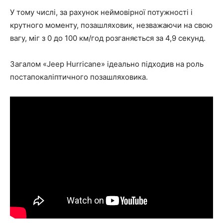
У тому числі, за рахунок неймовірної потужності і
крутного моменту, позашляховик, незважаючи на свою
вагу, міг з 0 до 100 км/год розганяється за 4,9 секунд.
Загалом «Jeep Hurricane» ідеально підходив на роль
постапокаліптичного позашляховика.