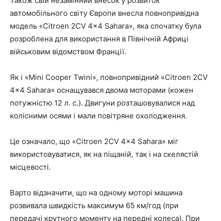
Також свій незамінний внесок у розвиток
автомобільного світу Європи внесла повнопривідна
модель «Citroen 2CV 4×4 Sahara», яка спочатку була
розроблена для використання в Північній Африці
військовим відомством Франції.
Як і «Mini Cooper Twini», повнопривідний «Citroen 2CV
4×4 Sahara» оснащувався двома моторами (кожен
потужністю 12 л. с.). Двигуни розташовувалися над
колісними осями і мали повітряне охолодження.
Це означало, що «Citroen 2CV 4×4 Sahara» міг
використовуватися, як на піщаній, так і на скелястій
місцевості.
Варто відзначити, що на одному моторі машина
розвивала швидкість максимум 65 км/год (при
передачі крутного моменту на передні колеса). При