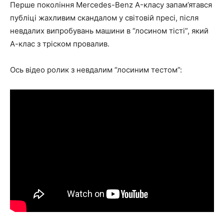
Перше покоління Mercedes-Benz A-класу запам’ятався
публіці жахливим скандалом у світовій пресі, після
невдалих випробувань машини в “лосином тісті”, який
А-клас з тріском провалив.
Ось відео ролик з невдалим “лосиним тестом”: