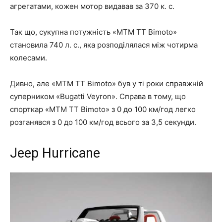
агрегатами, кожен мотор видавав за 370 к. с.
Так що, сукупна потужність «MTM TT Bimoto»
становила 740 л. с., яка розподілялася між чотирма
колесами.
Дивно, але «MTM TT Bimoto» був у ті роки справжній
суперником «Bugatti Veyron». Справа в тому, що
спорткар «MTM TT Bimoto» з 0 до 100 км/год легко
розганявся з 0 до 100 км/год всього за 3,5 секунди.
Jeep Hurricane