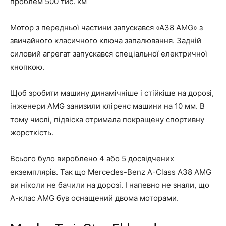
проблем 500 тис. км
Мотор з передньої частини запускався «А38 AMG» з
звичайного класичного ключа запалювання. Задній
силовий агрегат запускався спеціальної електричної
кнопкою.
Щоб зробити машину динамічніше і стійкіше на дорозі,
інженери AMG занизили кліренс машини на 10 мм. В
тому числі, підвіска отримала покращену спортивну
жорсткість.
Всього було вироблено 4 або 5 досвідчених
екземплярів. Так що Mercedes-Benz A-Class A38 AMG
ви ніколи не бачили на дорозі. І напевно не знали, що
А-клас AMG був оснащений двома моторами.