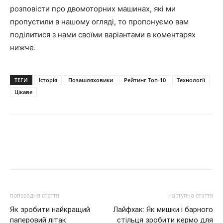
розповісти про двомоторних машинах, які ми
пропустили в нашому огляді, то пропонуємо вам
поділитися з нами своїми варіантами в коментарях
нижче.
ТЕГИ
Історія
Позашляховики
Рейтинг Топ-10
Технології
Цікаве
попередня стаття
наступна стаття
Як зробити найкращий
Лайфхак: Як мишки і барного
паперовий літак
стільця зробити кермо для