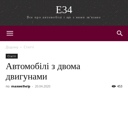
E34
Все про автомобілі і що з ними зв'язано
Додому
Статті
Статті
Автомобілі з двома
двигунами
по
maxwelhelp
-
20.04.2020
453