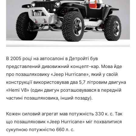
В 2005 році на автосалоні в Детройті був
представлений дивовижний концепт-кар. Мова йде
про позашляховику «Jeep Hurricane», який у своїй
конструкції використовував два 5,7 літровим двигуна
«Hemi V8» (один двигун розташовувався в передній
частині позашляховика, інший позаду).
Кожен силовий агрегат мав потужність 330 к. с. Так
що позашляховик «Jeep Hurricane» міг похвалитися
сукупною потужністю 660 л. с.