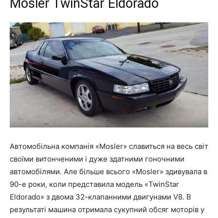
Mosler TwinStar Eldorado
Автомобільна компанія «Mosler» славиться на весь світ
своїми витонченими і дуже здатними гоночними
автомобілями. Але більше всього «Mosler» здивувала в
90-е роки, коли представила модель «TwinStar
Eldorado» з двома 32-клапанними двигунами V8. В
результаті машина отримала сукупний обсяг моторів у