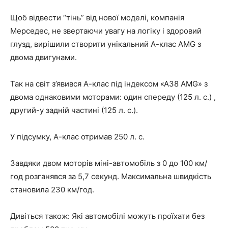
Щоб відвести “тінь” від нової моделі, компанія
Мерседес, не звертаючи увагу на логіку і здоровий
глузд, вирішили створити унікальний А-клас AMG з
двома двигунами.
Так на світ з’явився А-клас під індексом «А38 AMG» з
двома однаковими моторами: один спереду (125 л. с.) ,
другий-у задній частині (125 л. с.).
У підсумку, А-клас отримав 250 л. с.
Завдяки двом моторів міні-автомобіль з 0 до 100 км/
год розганявся за 5,7 секунд. Максимальна швидкість
становила 230 км/год.
Дивіться також: Які автомобілі можуть проїхати без