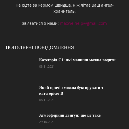
Не їздте за кермом швидше, ніж літає Ваш ангел-
хранитель.
зв'язатися з нами:
maxwelhelp@gmail.com
ПОПУЛЯРНІ ПОВІДОМЛЕННЯ
Категорія С1: які машини можна водити
08.11.2021
Який причіп можна буксирувати з
категорією В
08.11.2021
Атмосферний двигун: що це таке
29.10.2021