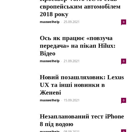
європейським автомобілем
2018 року
maxwelhelp
-
25.09.2021
0
Ось як працює «повзуча
передача» на пікап Hilux:
Відео
maxwelhelp
-
21.09.2021
0
Новий позашляховик: Lexus
UX та інші новинки в
Женеві
maxwelhelp
-
15.09.2021
0
Незапланований тест iPhone
8 під водою
maxwelhelp
-
08.09.2021
0