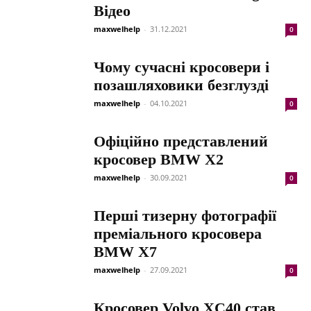
Відео
maxwelhelp
-
31.12.2021
0
Чому сучасні кросовери і
позашляховики безглузді
maxwelhelp
-
04.10.2021
0
Офіційно представлений
кросовер BMW X2
maxwelhelp
-
30.09.2021
0
Перші тизерну фотографії
преміального кросовера
BMW X7
maxwelhelp
-
27.09.2021
0
Кросовер Volvo XC40 став