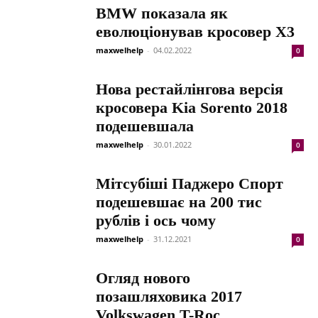
BMW показала як
еволюціонував кросовер Х3
maxwelhelp
-
04.02.2022
0
Нова рестайлінгова версія
кросовера Kia Sorento 2018
подешевшала
maxwelhelp
-
30.01.2022
0
Мітсубіші Паджеро Спорт
подешевшає на 200 тис
рублів і ось чому
maxwelhelp
-
31.12.2021
0
Огляд нового
позашляховика 2017
Volkswagen T-Roc