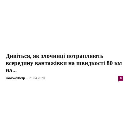
Дивіться, як злочинці потрапляють
всередину вантажівки на швидкості 80 км
на...
maxwelhelp
-
21.04.2020
0