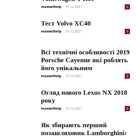
maxwelhelp
-
31.12.2021
0
Тест Volvo XC40
maxwelhelp
-
31.12.2021
0
Всі технічні особливості 2019
Porsche Cayenne які роблять
його унікальним
maxwelhelp
-
31.12.2021
0
Огляд нового Lexus NX 2018
року
maxwelhelp
-
31.12.2021
0
Як збирають перший
позашляховик Lamborghini: