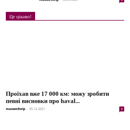
Це цікаво!
Проїхав вже 17 000 км: можу зробити
певні висновки про haval...
maxwelhelp
-
05.12.2021
0