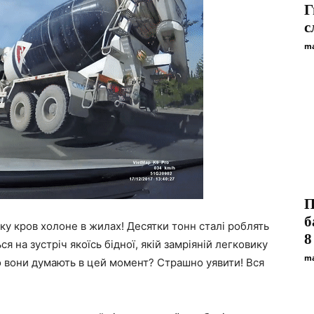
Г
с
ma
П
б
ку кров холоне в жилах! Десятки тонн сталі роблять
8
я на зустріч якоїсь бідної, якій замріяній легковику
ma
о вони думають в цей момент? Страшно уявити! Вся