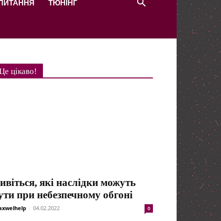
 ПИТАННЯ
ТЮНІНГ
Це цікаво!
ивіться, які наслідки можуть
ути при небезпечному обгоні
xwelhelp
-
04.02.2022
0