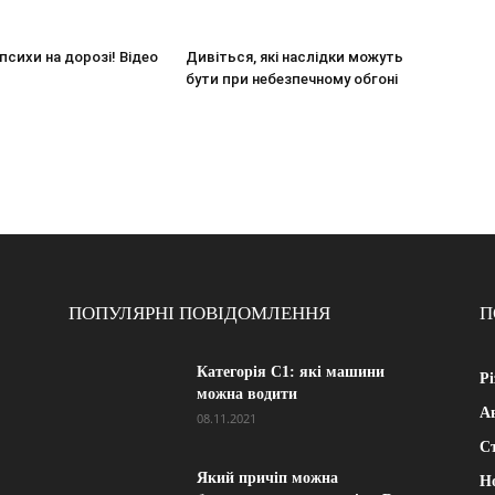
психи на дорозі! Відео
Дивіться, які наслідки можуть
бути при небезпечному обгоні
ПОПУЛЯРНІ ПОВІДОМЛЕННЯ
П
Категорія С1: які машини
Рі
можна водити
А
08.11.2021
Ст
Який причіп можна
Н