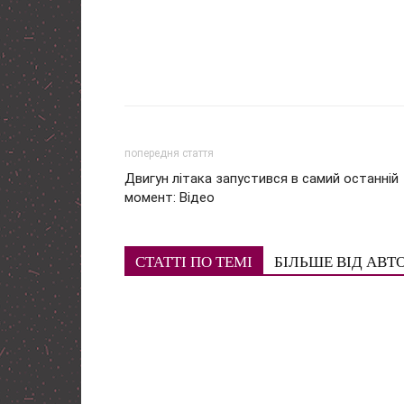
попередня стаття
Двигун літака запустився в самий останній
момент: Відео
СТАТТІ ПО ТЕМІ
БІЛЬШЕ ВІД АВТ