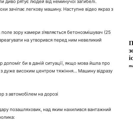
и диво рятує людей від неминучої загибелі.
охи зачіпає легкову машину. Наступне відео якраз з
 в поле зору камери з’являється бетонозмішувач (25
но зреагувати на утворився перед ним невеликий
П
з
і
р допоміг би в даній ситуації, якщо мова йшла про
ma
, з дуже високим центром тяжіння… Машину відразу
ер з автомобілем на дорозі
 удару позашляховик, над яким нахилився вантажний
ролика: