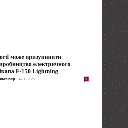
ord може призупинити
иробництво електричного
ікапа F-150 Lightning
xwelhelp
-
07.11.2025
0