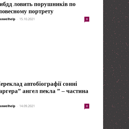
ибдд ловить порушників по
ловесному портрету
xwelhelp
-
15.10.2021
0
ереклад автобіографії сонні
аргера” ангел пекла ” – частина
xwelhelp
-
14.09.2021
0