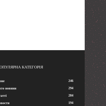
ОПУЛЯРНА КАТЕГОРІЯ
246
зне
294
вто новини
284
атті
194
овости