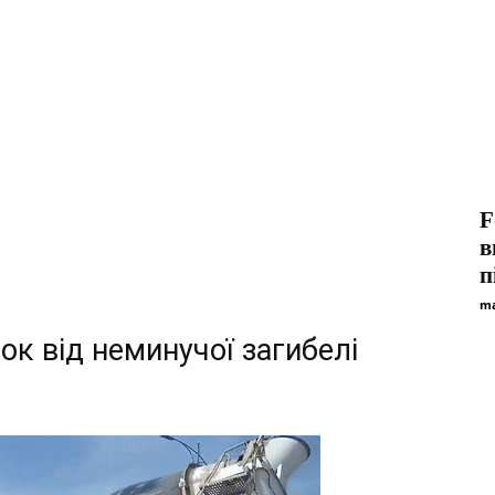
F
в
п
ma
ок від неминучої загибелі