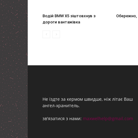
Водій BMW X5 зіштовхнув з
Обережно, 
дороги вантажівка
Не їздте за кермом швидше, ніж літає Ваш
ангел-хранитель.
зв'язатися з нами:
maxwelhelp@gmail.com