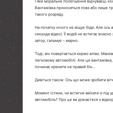
І яке моральне полегшення відчуваєш, кол
Вантажівка проноситься повз або лише тр
такого розряду.
На початку нічого не віщує біди. Але ось
секунда відео). Її водій не встигає вчас
затор, гальмує – марно.
Тоді, він повертається кермо вліво. Манев
легковому автомобілі. Але це вантажівка
починає кренити на правий бік…
Дивіться також: Ось що може зробити віт
Момент істини, чи встигне виїхати з-під
автомобіль? Про це ви дізнаєтеся з відео