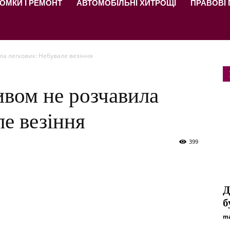
ОМКИ І РЕМОНТ
АВТОМОБІЛЬНІ ХИТРОЩІ
ПРАВОВІ
а легковик: Небувале везіння
вом не розчавила
ле везіння
399
Д
б
ma