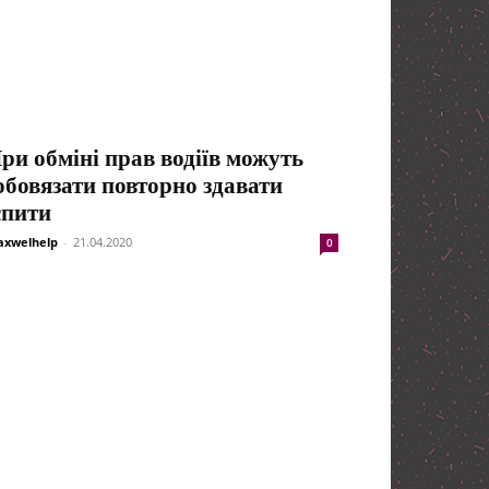
ри обміні прав водіїв можуть
обовязати повторно здавати
спити
xwelhelp
-
21.04.2020
0