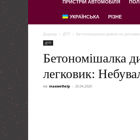
ПРИСТРІЙ АВТОМОБІЛЯ
ПОЛ
УКРАЇНСЬКА
РІЗНЕ
Додому
ДТП
Бетономішалка дивом не розчавил
ДТП
Бетономішалка ди
легковик: Небува
по
maxwelhelp
-
20.04.2020