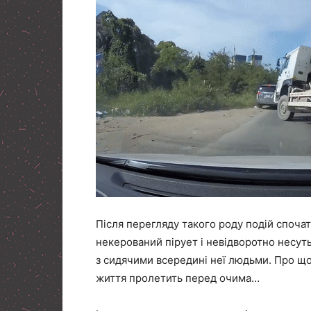
Після перегляду такого роду подій спочат
некерований пірует і невідворотно несутьс
з сидячими всередині неї людьми. Про щ
життя пролетить перед очима…