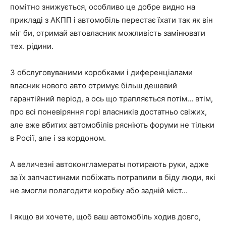
помітно знижується, особливо це добре видно на
прикладі з АКПП і автомобіль перестає їхати так як він
міг би, отримай автовласник можливість замінювати
тех. рідини.
З обслуговуваними коробками і диференціалами
власник нового авто отримує більш дешевий
гарантійний період, а ось що трапляється потім… втім,
про всі поневіряння горі власників достатньо свіжих,
але вже вбитих автомобілів рясніють форуми не тільки
в Росії, але і за кордоном.
А величезні автоконгламераты потирають руки, адже
за їх запчастинами побіжать потрапили в біду люди, які
не змогли полагодити коробку або задній міст…
І якщо ви хочете, щоб ваш автомобіль ходив довго,