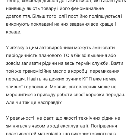
тепер, хімсклад дійшов до таких висот, які гарантують
найвищу якість товару і його феноменальне
довголіття. Більш того, олії постійно поліпшуються і
виконують покладені на них завдання все краще і
краще.
У зв’язку з цим автовиробники можуть змінювати
періодичність планового ТО в бік збільшення або
зовсім заливати рідини на весь термін служби. Взяти
той же трансмісійне масло в коробці перемикання
передач. Навіть на деяких ручних КПП вже немає
зливної горловини. Мовляв, автовласник може не
морочитися з приводу роботи своєї коробки передач.
Але чи так це насправді?
У реальності, не факт, що якості технічних рідин не
зміняться з часом в ході експлуатації. Погіршення
властивостей матеріалів, що використовуються в