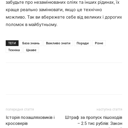
забудьте про незамінюваних оліях та інших рідинах, їх
краще реально замінювати, якщо це технічно
можливо. Так ви вбережете себе від великих і дорогих
поломок в майбутньому.
ТЕГИ
База знань
Важливо знати
Поради
Різне
Техніка
Цікаве
попередня стаття
наступна стаття
Історія позашляховиків і
Штраф за пропуск пішоходів
кросоверів
– 2.5 тис рублів: Закон