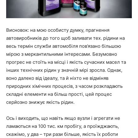
Висновок: на мою особисту думку, прагнення
автовиробників до того щоб заливати тех. рідини на
весь термін служби автомобіля пов’язано більшою
мірою з меркантильними інтересами. Безумовно
прогрес не стоїть на місці і якість сучасних масел та
інших технічних рідин у значній мірі зросла. Однак,
воно далеко від ідеалу, та й ніхто не відміняв
природних хімічних процесів, з часом розкладають
складні елементи на більш прості, цей процес
серйозно знижує якість рідин.
Ось і виходить, що навіть якщо вузли і агрегати не
ламаються на 100 тис. км пробігу, а проїжджають,
скажімо, у два – три рази більше, якість їх роботи