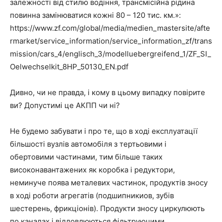
залежності від стилю водіння, трансмісійна рідина
повинна замінюватися кожні 80 – 120 тис. км.»
:
https://www.zf.com/global/media/medien_mastersite/afte
rmarket/service_information/service_information_zf/trans
mission/cars_4/englisch_3/modelluebergreifend_1/ZF_SI_
Oelwechselkit_8HP_50130_EN.pdf
Дивно, чи не правда, і кому в цьому випадку повірите
ви? Допустимі це АКПП чи ні?
Не будемо забувати і про те, що в ході експлуатації
більшості вузлів автомобіля з тертьовими і
обертовими частинами, тим більше таких
високонавантажених як коробка і редуктори,
неминуче поява металевих частинок, продуктів зносу
в ході роботи агрегатів (подшипникиов, зубів
шестерень, фрикціонів). Продукти зносу циркулюють
по каналах і відловлюються фільтруючими