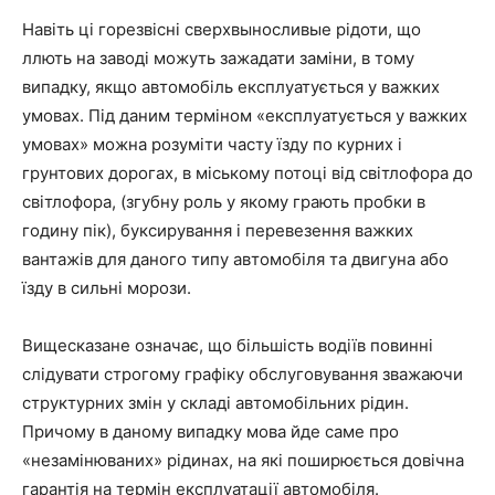
Навіть ці горезвісні сверхвыносливые рідоти, що
ллють на заводі можуть зажадати заміни, в тому
випадку, якщо автомобіль експлуатується у важких
умовах. Під даним терміном «експлуатується у важких
умовах» можна розуміти часту їзду по курних і
грунтових дорогах, в міському потоці від світлофора до
світлофора, (згубну роль у якому грають пробки в
годину пік), буксирування і перевезення важких
вантажів для даного типу автомобіля та двигуна або
їзду в сильні морози.
Вищесказане означає, що більшість водіїв повинні
слідувати строгому графіку обслуговування зважаючи
структурних змін у складі автомобільних рідин.
Причому в даному випадку мова йде саме про
«незамінюваних» рідинах, на які поширюється довічна
гарантія на термін експлуатації автомобіля.