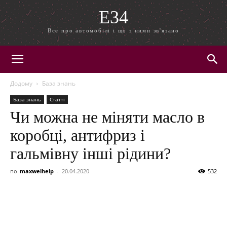
E34
Все про автомобілі і що з ними зв'язано
Додому
База знань
База знань
Статті
Чи можна не міняти масло в
коробці, антифриз і
гальмівну інші рідини?
по
maxwelhelp
-
20.04.2020
532