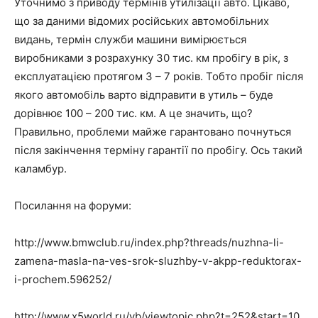
Уточнимо з приводу термінів утилізації авто. Цікаво,
що за даними відомих російських автомобільних
видань, термін служби машини вимірюється
виробниками з розрахунку 30 тис. км пробігу в рік, з
експлуатацією протягом 3 – 7 років. Тобто пробіг після
якого автомобіль варто відправити в утиль – буде
дорівнює 100 – 200 тис. км. А це значить, що?
Правильно, проблеми майже гарантовано почнуться
після закінчення терміну гарантії по пробігу. Ось такий
каламбур.
Посилання на форуми:
http://www.bmwclub.ru/index.php?threads/nuzhna-li-
zamena-masla-na-ves-srok-sluzhby-v-akpp-reduktorax-
i-prochem.596252/
http://www.x5world.ru/vb/viewtopic.php?t=252&start=10