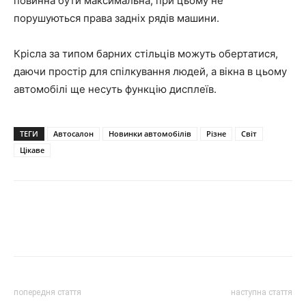
повинна бути максимальна, при цьому не
порушуються права задніх рядів машини.
Крісла за типом барних стільців можуть обертатися,
даючи простір для спілкування людей, а вікна в цьому
автомобілі ще несуть функцію дисплеїв.
ТЕГИ
Автосалон
Новинки автомобілів
Різне
Світ
Цікаве
попередня стаття
наступна стаття