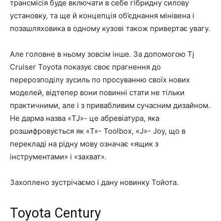
трансмісія буде включати в себе гібридну силову
установку, та ще й концепція об’єднання мінівена і
позашляховика в одному кузові також привертає увагу.
Але головне в ньому зовсім інше. За допомогою Tj
Cruiser Toyota показує своє прагнення до
перерозподілу зусиль по просуванню своїх нових
моделей, відтепер вони повинні стати не тільки
практичними, але і з привабливим сучасним дизайном.
Не дарма назва «TJ»- це абревіатура, яка
розшифровується як «T»- Toolbox, «J»- Joy, що в
перекладі на рідну мову означає «ящик з
інструментами» і «захват».
Захоплено зустрічаємо і дану новинку Тойота.
Toyota Century