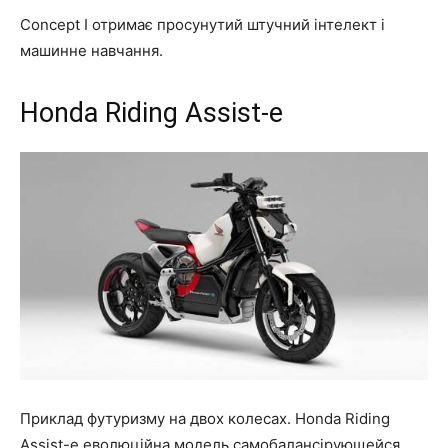
Concept I отримає просунутий штучний інтелект і
машинне навчання.
Honda Riding Assist-e
Приклад футуризму на двох колесах. Honda Riding
Assist-e еволюційна модель самобалансірующейся