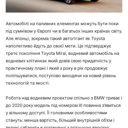
Автомобілі на паливних елементах можуть бути поки
під сумнівом у Європі чи в багатьох інших країнах світу.
Але японці, зокрема такий автогігант як Toyota
наполегливо йдуть до своєї мети. Це підтверджує
третє покоління Toyota Mirai, водневий автомобіль на
водневих клітинках який довів свою придатність у
практичному плані і який з року в рік продовжує
поліпшуватися, поступово виходячи на новий рівень
технологій та якості.
Робота над водневим проектом спільно з BMW триває і
до 2020 року модель під номером III повинна з’явиться
у вільному доступі. Її головними особливостями
стануть: менша вартість, більший внутрішній об’єм і
великі габарити в порівнянні з поточною версією