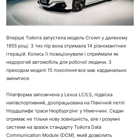
Вперше Тойота запустила модель Crown у далекому
1955 році. З тих пір вона отримала 14 різноманітних
ітерацій. Колись її позиціонували і сприймали як
недорогий автомобіль для робочої людини. З
приходом моделі 15 покоління все має кардинально
змінитися.
Платформа запозичена у Lexus LC/LS, підвіска
напівспортивний, доопрацьована на Північній петлі
Нордшлифе траси Нюрбургрінг у Німеччині. Седан
отримає не тільки нову зовнішність, але і розумні
системи на зразок стандарту Тойота Data
Communication Module (DCM), який дозволить