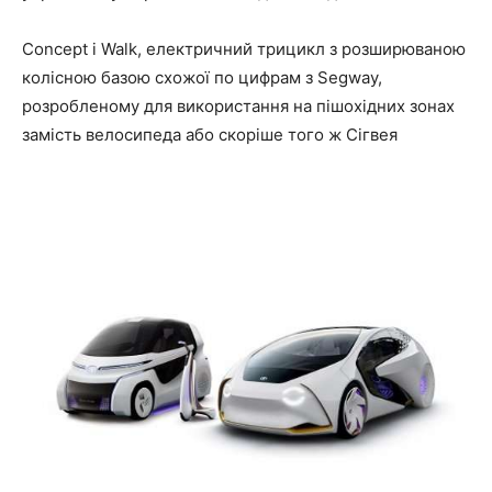
Concept i Walk, електричний трицикл з розширюваною
колісною базою схожої по цифрам з Segway,
розробленому для використання на пішохідних зонах
замість велосипеда або скоріше того ж Сігвея