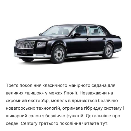
Третє покоління класичного манірного седана для
великих «шишок» у межах Японії. Незважаючи на
скромний екстер’єр, модель відрізняється безліччю
новаторських технологій, отримала гібридну систему і
шикарний салон з безліччю функцій. Детальніше про
седані Century третього покоління читайте тут: