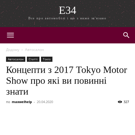
E34
Все про автомобілі і що з ними зв'язано
Додому
Автосалон
Автосалон
Статті
Токіо
Концепти з 2017 Tokyo Motor
Show про які ви повинні
знати
по
maxwelhelp
-
20.04.2020
327