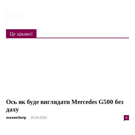
Це цікаво!
Ось як буде виглядати Mercedes G500 без
даху
maxwelhelp
-
20.04.2020
0