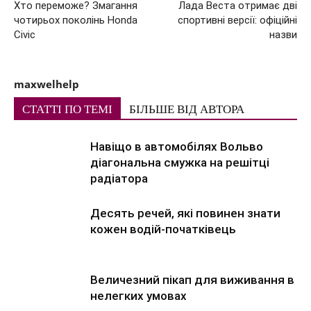
Хто переможе? Змагання
Лада Веста отримає дві
чотирьох поколінь Honda
спортивні версії: офіційні
Civic
назви
maxwelhelp
СТАТТІ ПО ТЕМІ
БІЛЬШЕ ВІД АВТОРА
Навіщо в автомобілях Вольво
діагональна смужка на решітці
радіатора
Десять речей, які повинен знати
кожен водій-початківець
Величезний пікап для виживання в
нелегких умовах