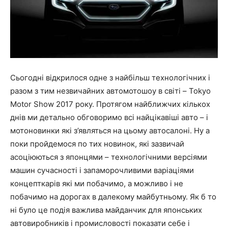
Сьогодні відкрилося одне з найбільш технологічних і
разом з тим незвичайних автомотошоу в світі – Tokyo
Motor Show 2017 року. Протягом найближчих кількох
днів ми детально обговоримо всі найцікавіші авто – і
мотоновинки які з’являться на цьому автосалоні. Ну а
поки пройдемося по тих новинок, які зазвичай
асоціюються з японцями – технологічними версіями
машин сучасності і запаморочливими варіаціями
концепткарів які ми побачимо, а можливо і не
побачимо на дорогах в далекому майбутньому. Як б то
ні було це подія важлива майданчик для японських
автовиробників і промисловості показати себе і