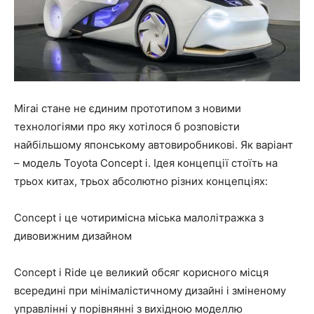
Mirai стане не єдиним прототипом з новими
технологіями про яку хотілося б розповісти
найбільшому японському автовиробникові. Як варіант
– модель Toyota Concept i. Ідея концепції стоїть на
трьох китах, трьох абсолютно різних концепціях:
Concept i це чотиримісна міська малолітражка з
дивовижним дизайном
Concept i Ride це великий обсяг корисного місця
всередині при мінімалістичному дизайні і зміненому
управлінні у порівнянні з вихідною моделлю