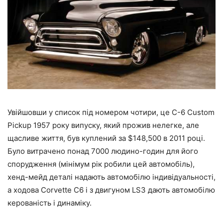
Увійшовши у список під номером чотири, це C-6 Custom
Pickup 1957 року випуску, який прожив нелегке, але
щасливе життя, був куплений за $148,500 в 2011 році.
Було витрачено понад 7000 людино-годин для його
спорудження (мінімум рік робили цей автомобіль),
хенд-мейд деталі надають автомобілю індивідуальності,
а ходова Corvette C6 і з двигуном LS3 дають автомобілю
керованість і динаміку.