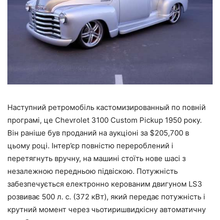
Наступний ретромобіль кастомизированный по повній
програмі, це Chevrolet 3100 Custom Pickup 1950 року.
Він раніше був проданий на аукціоні за $205,700 в
цьому році. Інтер’єр повністю перероблений і
перетягнуть вручну, на машині стоїть нове шасі з
незалежною передньою підвіскою. Потужність
забезпечується електронно керованим двигуном LS3
розвиває 500 л. с. (372 кВт), який передає потужність і
крутний момент через чьотиришвидкісну автоматичну