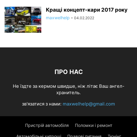
Кращі концепт-кари 2017 року
maxwelhelp
-
04.02.2022
ПРО НАС
Не їздте за кермом швидше, ніж літає Ваш ангел-
хранитель.
зв'язатися з нами:
maxwelhelp@gmail.com
Пристрій автомобіля
Поломки і ремонт
Автомобільні хитрощі
Правові питання
Тюнінг