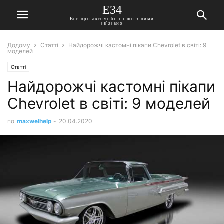
E34
Все про автомобілі і що з ними
зв'язано
Додому
Статті
Найдорожчі кастомні пікапи Chevrolet в світі: 9
моделей
Статті
Найдорожчі кастомні пікапи
Chevrolet в світі: 9 моделей
по
maxwelhelp
-
20.04.2020