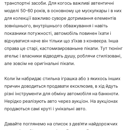
транспортні засоби. Для когось важливі автентичні
моделі 50-60 років, в основному це мускулкары і в них
для колекції важливо суворе дотримання елементів
зовнішнього, внутрішнього обважування і навіть
показники потужності, автомобіль повинен їхати і
відчуватися наче він тільки що з’їхав з конвеєра. Інша
справа це старі, кастомизированыне пікапи. Тут тюнінг
ательє і власники відводять душу, роблячи стилізовані,
але зовсім не оригінальні пікапи.
Коли їм набридає стильна іграшка або з якихось інших
причин доводиться продавати ексклюзив, в хід йдуть
різні інструменти для обміну автомобіля на банкноти.
Нерідко реалізують авто через аукціон. На аукціонах
продаються самі круті і унікальні авто.
Давайте поглянемо на список з дев’яти найдорожчих