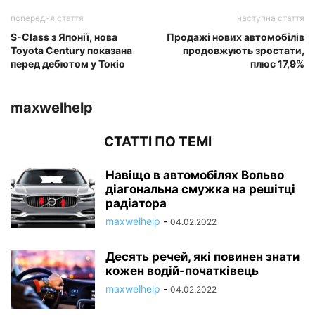
попередня стаття
наступна стаття
S-Class з Японії, нова
Продажі нових автомобілів
Toyota Century показана
продовжують зростати,
перед дебютом у Токіо
плюс 17,9%
maxwelhelp
СТАТТІ ПО ТЕМІ
Навіщо в автомобілях Вольво
діагональна смужка на решітці
радіатора
maxwelhelp
-
04.02.2022
Десять речей, які повинен знати
кожен водій-початківець
maxwelhelp
-
04.02.2022