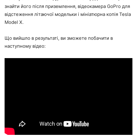
знайти його після приземлення, відеокамера GoPro для
відстеження літаючої модельки і мініатюрна копія Tesla
Model X.
Що вийшло в результаті, ви зможете побачити в
наступному відео: