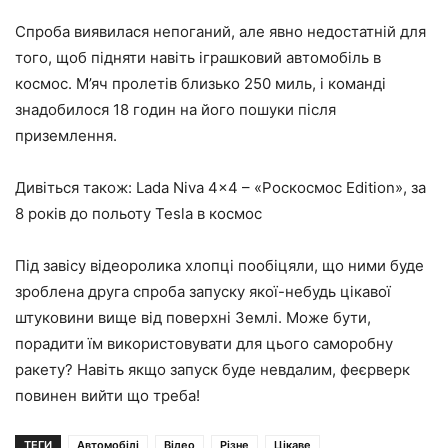
Спроба виявилася непоганий, але явно недостатній для
того, щоб підняти навіть іграшковий автомобіль в
космос. М’яч пролетів близько 250 миль, і команді
знадобилося 18 годин на його пошуки після
приземлення.
Дивіться також: Lada Niva 4×4 – «Роскосмос Edition», за
8 років до польоту Tesla в космос
Під завісу відеоролика хлопці пообіцяли, що ними буде
зроблена друга спроба запуску якої-небудь цікавої
штуковини вище від поверхні Землі. Може бути,
порадити їм використовувати для цього саморобну
ракету? Навіть якщо запуск буде невдалим, феєрверк
повинен вийти що треба!
ТЕГИ
Автомобілі
Відео
Різне
Цікаве