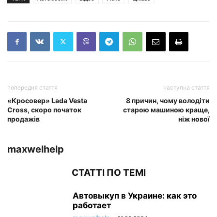
попередня стаття
наступна стаття
«Кросовер» Lada Vesta
8 причин, чому володіти
Cross, скоро початок
старою машиною краще,
продажів
ніж нової
maxwelhelp
СТАТТІ ПО ТЕМІ
Автовыкуп в Украине: как это
работает