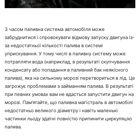
З часом паливна система автомобіля може
забруднитися і спровокувати відмову запуску двигуна із-
за недостатньої кількості палива в системі
уприскування. У тому числі в паливну систему може
потрапляти вода (наприклад, в результаті скупчування
конденсату або попадання в паливний бак неякісного
палива), яка на сильному морозі перетвориться в лід. Це
загрожує проблемами з займанням палива. В результаті
при певних умовах вам не вдасться запустити двигун на
морозі. Пам’ятайте, що паливна магістраль в автомобілі
недостатньо великого діаметру і навіть маленькі
частинки льоду здатні повністю припинити циркуляцію
палива.