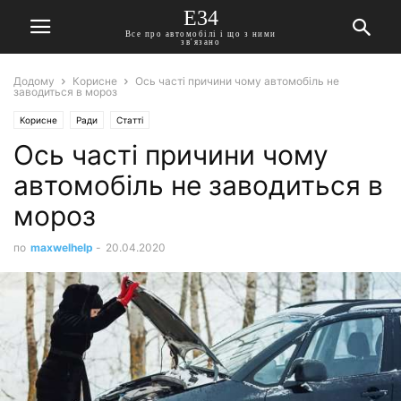
E34
Все про автомобілі і що з ними
зв'язано
Додому
Корисне
Ось часті причини чому автомобіль не
заводиться в мороз
Корисне
Ради
Статті
Ось часті причини чому
автомобіль не заводиться в
мороз
по
maxwelhelp
-
20.04.2020