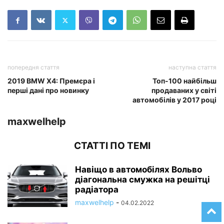
попередня стаття
наступна стаття
2019 BMW X4: Премєра і
Топ-100 найбільш
перші дані про новинку
продаваних у світі
автомобілів у 2017 році
maxwelhelp
СТАТТІ ПО ТЕМІ
Навіщо в автомобілях Вольво
діагональна смужка на решітці
радіатора
maxwelhelp
-
04.02.2022