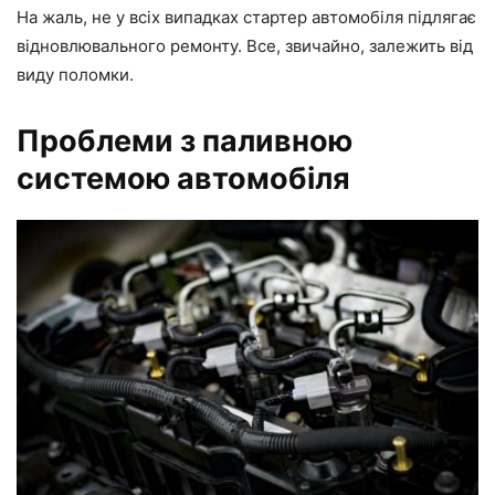
На жаль, не у всіх випадках стартер автомобіля підлягає
відновлювального ремонту. Все, звичайно, залежить від
виду поломки.
Проблеми з паливною
системою автомобіля