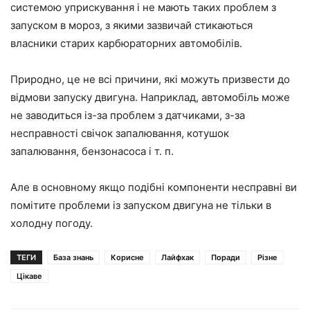
системою уприскування і не мають таких проблем з
запуском в мороз, з якими зазвичай стикаються
власники старих карбюраторних автомобілів.
Природно, це не всі причини, які можуть призвести до
відмови запуску двигуна. Наприклад, автомобіль може
не заводиться із-за проблем з датчиками, з-за
несправності свічок запалювання, котушок
запалювання, бензонасоса і т. п.
Але в основному якщо подібні компоненти несправні ви
помітите проблеми із запуском двигуна не тільки в
холодну погоду.
ТЕГИ
База знань
Корисне
Лайфхак
Поради
Різне
Цікаве