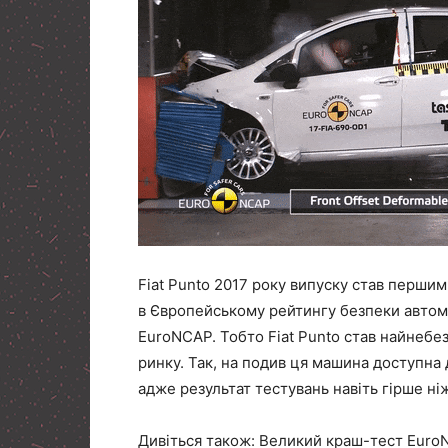
Fiat Punto 2017 року випуску став першим
в Європейському рейтингу безпеки автом
EuroNCAP. Тобто Fiat Punto став найнеб
ринку. Так, на подив ця машина доступна д
адже результат тестувань навіть гірше ні
Дивіться також: Великий краш-тест Eur