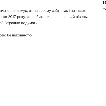
R
ma
вно рекламує, як на своєму сайті, так і на інших
unto 2017 року, яка нібито вийшла на новий рівень.
го? Страшно подумати.
оєю безвихідністю: