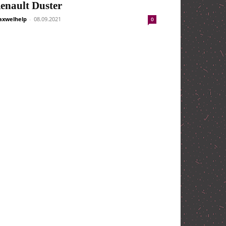
enault Duster
xwelhelp
-
08.09.2021
0