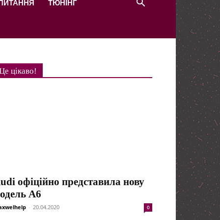
 ПИТАННЯ
ТЮНІНГ
Це цікаво!
udi офіційно представила нову
одель A6
xwelhelp
-
20.04.2020
0