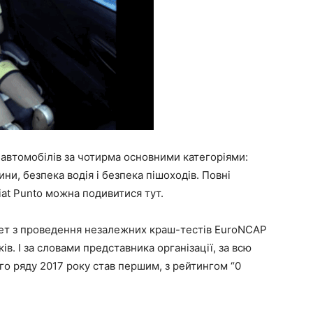
автомобілів за чотирма основними категоріями:
ни, безпека водія і безпека пішоходів. Повні
at Punto можна подивитися тут.
тет з проведення незалежних краш-тестів EuroNCAP
в. І за словами представника організації, за всю
го ряду 2017 року став першим, з рейтингом “0