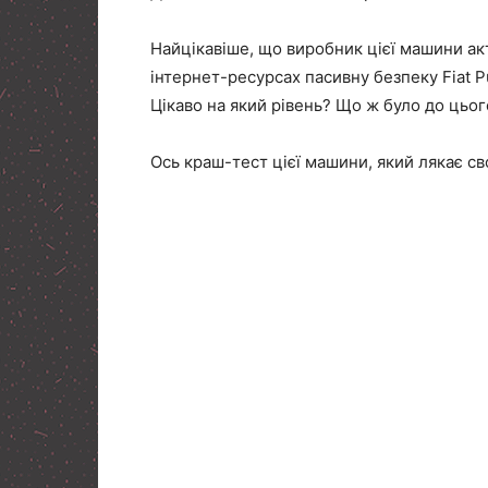
Найцікавіше, що виробник цієї машини акти
інтернет-ресурсах пасивну безпеку Fiat P
Цікаво на який рівень? Що ж було до цьо
Ось краш-тест цієї машини, який лякає св