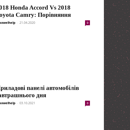
018 Honda Accord Vs 2018
oyota Camry: Порівняння
xwelhelp
-
21.04.2020
0
риладові панелі автомобілів
автрашнього дня
xwelhelp
-
03.10.2021
0