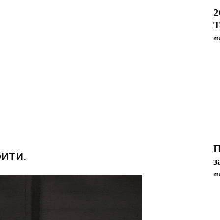
2
T
ma
П
ити.
з
ma