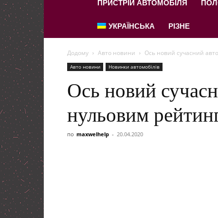
ПРИСТРІЙ АВТОМОБІЛЯ
ПОЛ
УКРАЇНСЬКА
РІЗНЕ
Додому
Авто новини
Ось новий сучасний авт
Авто новини
Новинки автомобілів
Ось новий сучасн
нульовим рейтин
по
maxwelhelp
-
20.04.2020