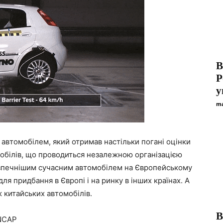
В
P
у
ma
 автомобілем, який отримав настільки погані оцінки
обілів, що проводиться незалежною організацією
езпечнішим сучасним автомобілем на Європейському
ля придбання в Європі і на ринку в інших країнах. А
ж китайських автомобілів.
В
oNCAP