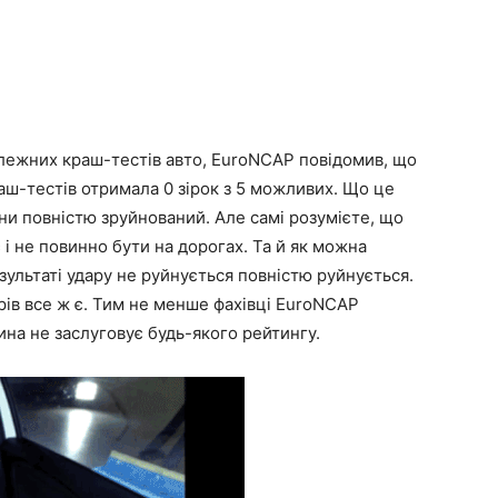
лежних краш-тестів авто, EuroNCAP повідомив, що
аш-тестів отримала 0 зірок з 5 можливих. Що це
ни повністю зруйнований. Але самі розумієте, що
 і не повинно бути на дорогах. Та й як можна
зультаті удару не руйнується повністю руйнується.
ів все ж є. Тим не менше фахівці EuroNCAP
ина не заслуговує будь-якого рейтингу.