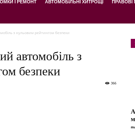
ОМКИ І РЕМОНТ
АВТОМОБІЛЬНІ ХИТРОЩІ
ПРАВОВІ
омобіль з нульовим рейтингом безпеки
ий автомобіль з
гом безпеки
366
A
м
ma