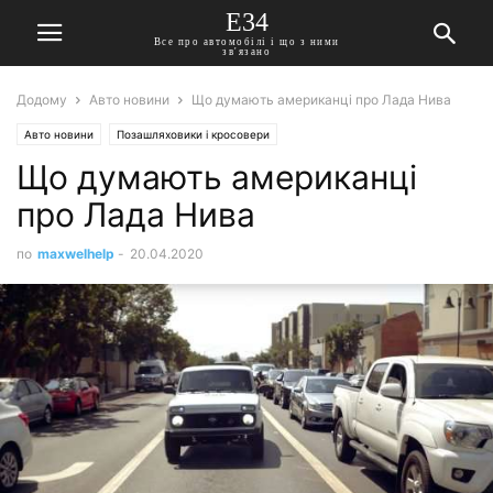
E34
Все про автомобілі і що з ними
зв'язано
Додому
Авто новини
Що думають американці про Лада Нива
Авто новини
Позашляховики і кросовери
Що думають американці
про Лада Нива
по
maxwelhelp
-
20.04.2020