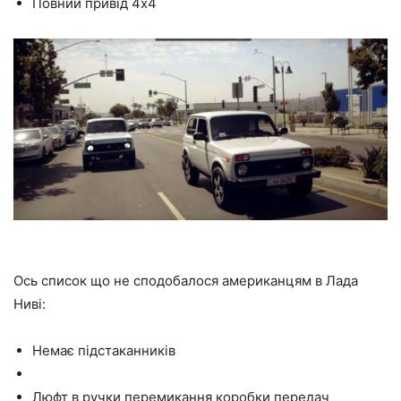
Повний привід 4х4
Ось список що не сподобалося американцям в Лада
Ниві:
Немає підстаканників
Люфт в ручки перемикання коробки передач