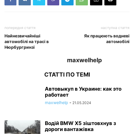
попередня стаття
наступна стаття
Найнезвичайніші
Як працюють водневі
автомобілі на трасі в
автомобілі
Нюрбургринзі
maxwelhelp
СТАТТІ ПО ТЕМІ
Автовыкуп в Украине: как это
работает
maxwelhelp
-
21.05.2024
Водій BMW X5 зіштовхнув з
дороги вантажівка