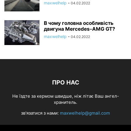
maxwelhelp
-
04.02.2022
В чому головна особливість
двигуна Mercedes-AMG GT?
maxwelhelp
-
04.02.2022
ПРО НАС
Не їздте за кермом швидше, ніж літає Ваш ангел-
хранитель.
зв'язатися з нами:
maxwelhelp@gmail.com