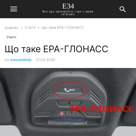
E34
Все про автомобілі і що з ними
зв'язано
Додому
Статті
Що таке ЕРА-ГЛОНАСС
Статті
Що таке ЕРА-ГЛОНАСС
по
maxwelhelp
-
21.04.2020