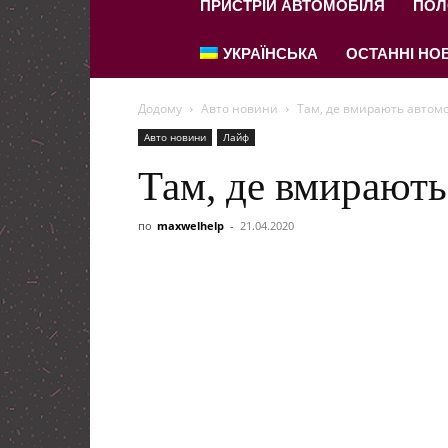
ПРИСТРІЙ АВТОМОБІЛЯ
ПОЛ
УКРАЇНСЬКА
ОСТАННІ НОВ
Додому
Авто новини
Там, де вмирають автомоб
Авто новини
Лайф
Там, де вмирають 
по
maxwelhelp
-
21.04.2020