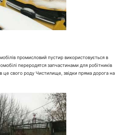
томобілів промисловий пустир використовується в
втомобілі переродятся запчастинами для робітників
ів це свого роду Чистилище, звідки пряма дорога на