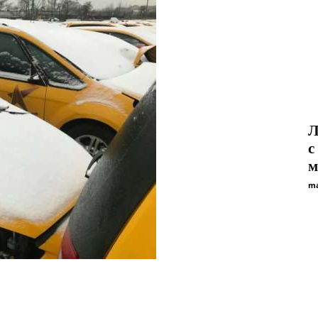
Л
с
м
ma