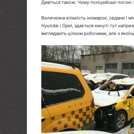
Дивіться також: Чому поліцейські погоні 
Величезна кількість іномарок, седани і мі
Hyundai і Opel, здається кинуті тут наприз
виглядають цілком робочими, але з якоїс