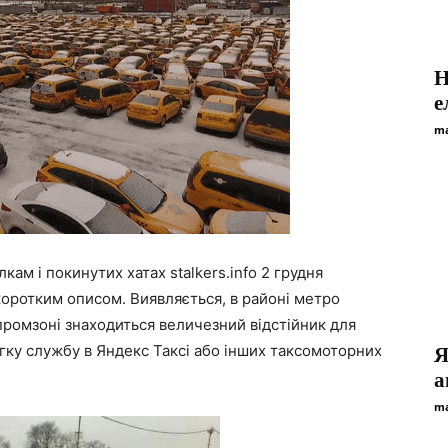
Н
е
ma
ам і покинутих хатах stalkers.info 2 грудня
 коротким описом. Виявляється, в районі метро
промзоні знаходиться величезний відстійник для
гку службу в Яндекс Таксі або інших таксомоторних
Я
а
ma