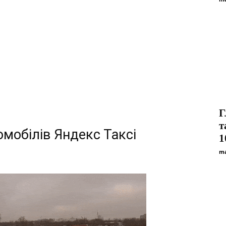
Г
т
омобілів Яндекс Таксі
1
ma