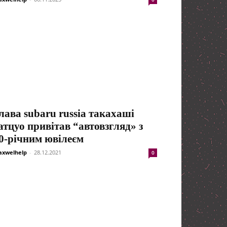
лава subaru russia такахаші
атцуо привітав “автовзгляд» з
0-річним ювілеєм
xwelhelp
-
28.12.2021
0