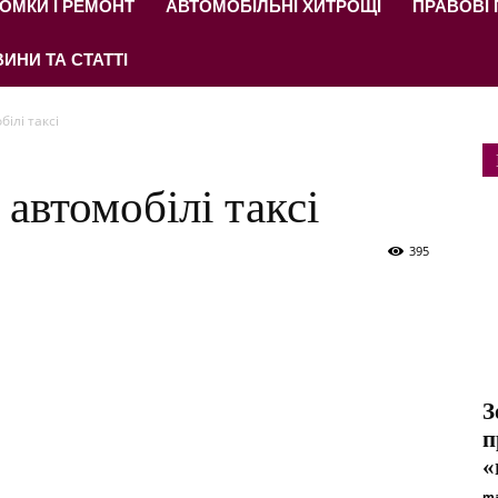
ОМКИ І РЕМОНТ
АВТОМОБІЛЬНІ ХИТРОЩІ
ПРАВОВІ
ИНИ ТА СТАТТІ
ілі таксі
автомобілі таксі
395
З
п
«
ma