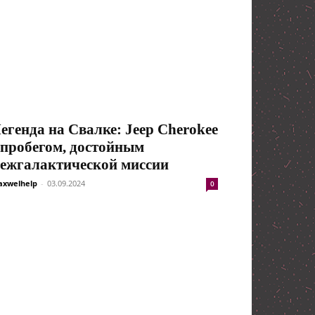
егенда на Свалке: Jeep Cherokee
 пробегом, достойным
ежгалактической миссии
xwelhelp
-
03.09.2024
0