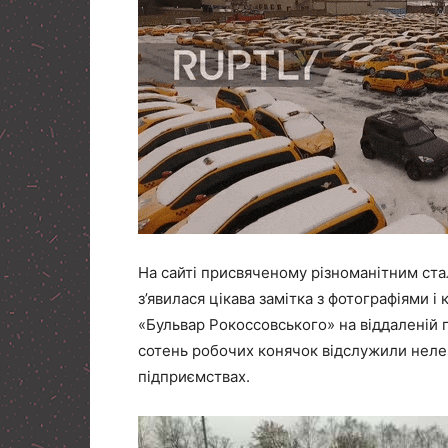
На сайті присвяченому різноманітним сталк
з’явилася цікава замітка з фотографіями і
«Бульвар Рокоссовського» на віддаленій 
сотень робочих конячок відслужили неле
підприємствах.