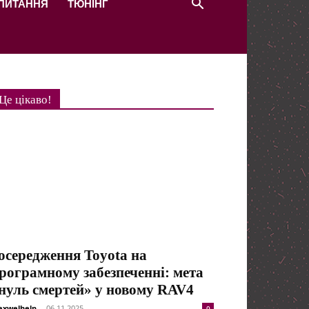
 ПИТАННЯ
ТЮНІНГ
Це цікаво!
осередження Toyota на
рограмному забезпеченні: мета
нуль смертей» у новому RAV4
xwelhelp
-
06.11.2025
0