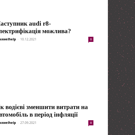
аступник audi r8-
лектрифікація можлива?
xwelhelp
-
10.12.2021
0
к водієві зменшити витрати на
втомобіль в період інфляції
xwelhelp
-
27.09.2021
0