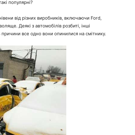
такі популярні?
нівени від різних виробників, включаючи Ford,
воляще. Деякі з автомобілів розбиті, інші
ь причини все одно вони опинилися на смітнику.