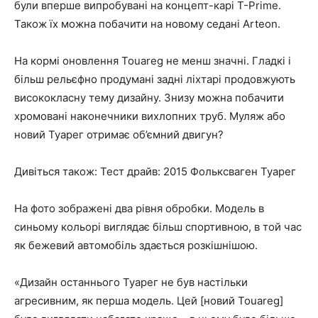
були вперше випробувані на концепт-карі T-Prime.
Також їх можна побачити на новому седані Arteon.
На кормі оновлення Touareg не менш значні. Гладкі і
більш рельєфно продумані задні ліхтарі продовжують
висококласну тему дизайну. Знизу можна побачити
хромовані наконечники вихлопних труб. Муляж або
новий Туарег отримає об’ємний двигун?
Дивіться також: Тест драйв: 2015 Фольксваген Туарег
На фото зображені два рівня обробки. Модель в
синьому кольорі виглядає більш спортивною, в той час
як бежевий автомобіль здається розкішнішою.
«Дизайн останнього Туарег не був настільки
агресивним, як перша модель. Цей [новий Touareg]