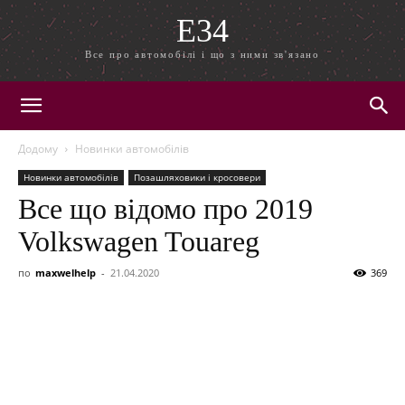
E34
Все про автомобілі і що з ними зв'язано
Додому
Новинки автомобілів
Новинки автомобілів
Позашляховики і кросовери
Все що відомо про 2019
Volkswagen Touareg
по
maxwelhelp
-
21.04.2020
369