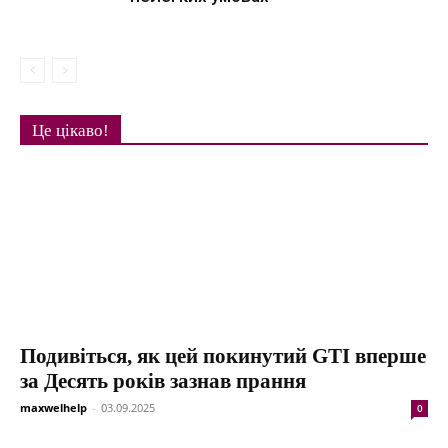
Це цікаво!
Подивіться, як цей покинутий GTI вперше
за Десять років зазнав прання
maxwelhelp
-
03.09.2025
0