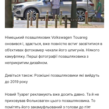
Німецький позашляховик Volkswagen Touareg
оновився і, здається, вже повністю встиг засвітитися в
об’єктивах фотокамер чекали його шпигунів. Ніякого
камуфляжу. Перші фотографії позашляховика з
неприкритим дизайном.
Дивіться також: Розкішні позашляховики які вийдуть
до 2019 року
Новий Туарег рекламують вже досить давно. Та й не
приховував Фольксваген цього позашляховика. То
помітять його закамуфльований з голови до п’ят