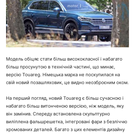
Модель обіцяє стати більш висококласної і набагато
більш просунутою в технічній частині, що минає,
версію Touareg. Німецька марка не поскупилася на
свій новий позашляховик, це видно неозброєним оком.
На перший погляд, новий Touareg є більш сучасною і
набагато більш витонченою версією, ніж модель, яку
він замінив. Спереду встановлена скульптурно
виліплена фальшрешетка, інтегровані фари з безліччю
хромованих деталей. Багато з цих елементів дизайну