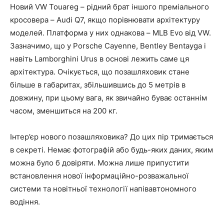
Новий VW Touareg – рідний брат іншого преміального
кросовера – Audi Q7, якщо порівнювати архітектуру
моделей. Платформа у них однакова – MLB Evo від VW.
Зазначимо, що у Porsche Cayenne, Bentley Bentayga і
навіть Lamborghini Urus в основі лежить саме ця
архітектура. Очікується, що позашляховик стане
більше в габаритах, збільшившись до 5 метрів в
довжину, при цьому вага, як звичайно буває останнім
часом, зменшиться на 200 кг.
Інтер’єр нового позашляховика? До цих пір тримається
в секреті. Немає фотографій або будь-яких даних, яким
можна було б довіряти. Можна лише припустити
встановлення нової інформаційно-розважальної
системи та новітньої технології напівавтономного
водіння.