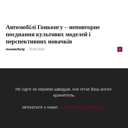
Автомобілі Гонконгу – неповторне
поєднання культових моделей і
перспективних новачків
maxwelhelp
-
20.04.2020
0
Не їздте за кермом швидше, ніж літає Ваш ангел-
хранитель.
зв'язатися з нами:
maxwelhelp@gmail.com