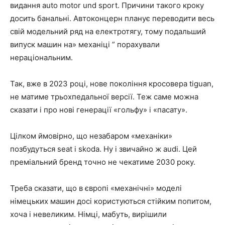
видання auto motor und sport. Причини такого кроку
досить банальні. Автоконцерн планує переводити весь
свій модельний ряд на електротягу, тому подальший
випуск машин на» механіці ” порахували
нераціональним.
Так, вже в 2023 році, нове покоління кросовера tiguan,
не матиме трьохпедальної версії. Теж саме можна
сказати і про нові генерації «гольфу» і «пасату».
Цілком ймовірно, що незабаром «механіки»
позбудуться seat і skoda. Ну і звичайно ж audi. Цей
преміальний бренд точно не чекатиме 2030 року.
Треба сказати, що в європі «механічні» моделі
німецьких машин досі користуються стійким попитом,
хоча і невеликим. Німці, мабуть, вирішили