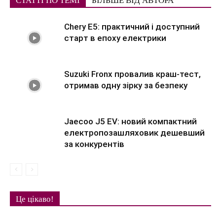
СТАТТІ ПО ТЕМІ
БІЛЬШЕ ВІД АВТОРА
Chery E5: практичний і доступний
старт в епоху електрики
Suzuki Fronx провалив краш-тест,
отримав одну зірку за безпеку
Jaecoo J5 EV: новий компактний
електропозашляховик дешевший
за конкурентів
Це цікаво!