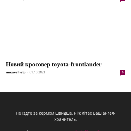
Новий кросовер toyota-frontlander
maxwelhelp
-
01.10.2021
0
Не їздте за кермом швидше, ніж літає Ваш ангел-
хранитель.