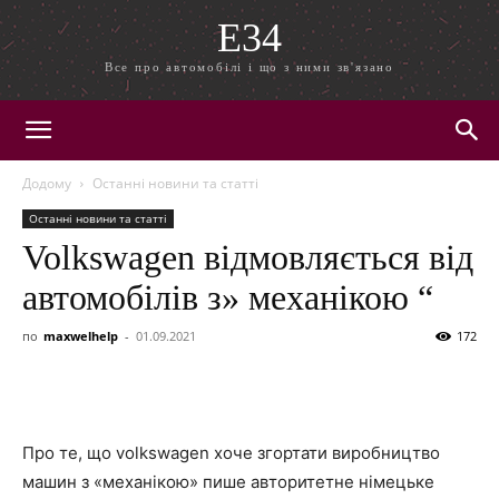
E34
Все про автомобілі і що з ними зв'язано
Додому
Останні новини та статті
Останні новини та статті
Volkswagen відмовляється від
автомобілів з» механікою “
по
maxwelhelp
-
01.09.2021
172
Про те, що volkswagen хоче згортати виробництво
машин з «механікою» пише авторитетне німецьке