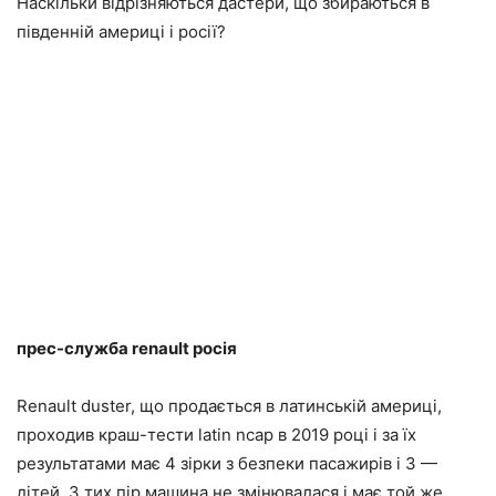
Наскільки відрізняються дастери, що збираються в
південній америці і росії?
прес-служба renault росія
Renault duster, що продається в латинській америці,
проходив краш-тести latin ncap в 2019 році і за їх
результатами має 4 зірки з безпеки пасажирів і 3 —
дітей. З тих пір машина не змінювалася і має той же