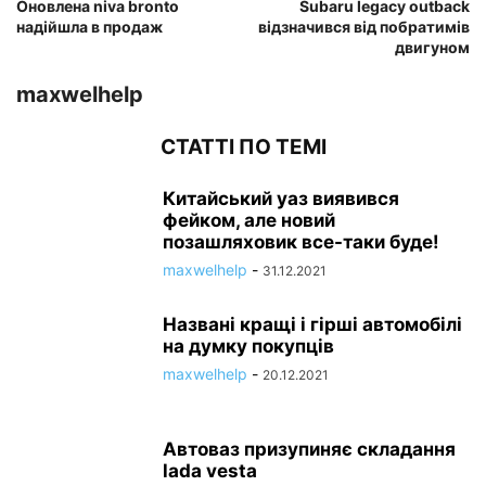
Оновлена niva bronto
Subaru legacy outback
надійшла в продаж
відзначився від побратимів
двигуном
maxwelhelp
СТАТТІ ПО ТЕМІ
Китайський уаз виявився
фейком, але новий
позашляховик все-таки буде!
maxwelhelp
-
31.12.2021
Названі кращі і гірші автомобілі
на думку покупців
maxwelhelp
-
20.12.2021
Автоваз призупиняє складання
lada vesta