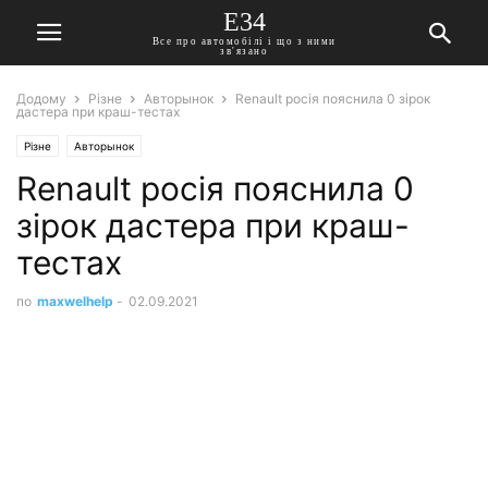
E34
Все про автомобілі і що з ними
зв'язано
Додому
Різне
Авторынок
Renault росія пояснила 0 зірок
дастера при краш-тестах
Різне
Авторынок
Renault росія пояснила 0
зірок дастера при краш-
тестах
по
maxwelhelp
-
02.09.2021