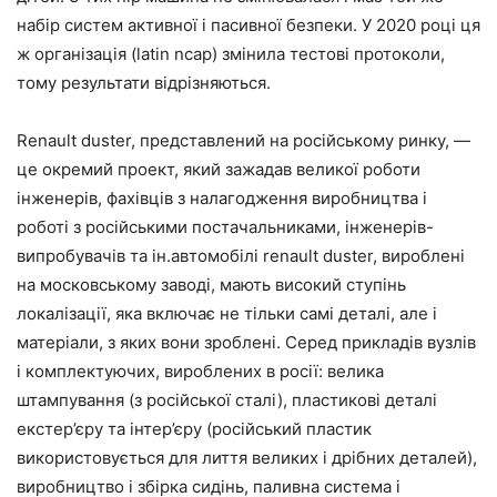
набір систем активної і пасивної безпеки. У 2020 році ця
ж організація (latin ncap) змінила тестові протоколи,
тому результати відрізняються.
Renault duster, представлений на російському ринку, —
це окремий проект, який зажадав великої роботи
інженерів, фахівців з налагодження виробництва і
роботі з російськими постачальниками, інженерів-
випробувачів та ін.автомобілі renault duster, вироблені
на московському заводі, мають високий ступінь
локалізації, яка включає не тільки самі деталі, але і
матеріали, з яких вони зроблені. Серед прикладів вузлів
і комплектуючих, вироблених в росії: велика
штампування (з російської сталі), пластикові деталі
екстер’єру та інтер’єру (російський пластик
використовується для лиття великих і дрібних деталей),
виробництво і збірка сидінь, паливна система і