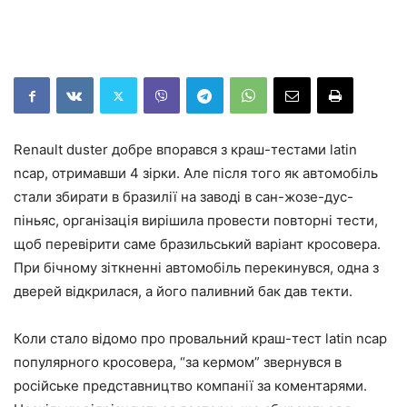
Renault duster добре впорався з краш-тестами latin
ncap, отримавши 4 зірки. Але після того як автомобіль
стали збирати в бразилії на заводі в сан-жозе-дус-
піньяс, організація вирішила провести повторні тести,
щоб перевірити саме бразильський варіант кросовера.
При бічному зіткненні автомобіль перекинувся, одна з
дверей відкрилася, а його паливний бак дав текти.
Коли стало відомо про провальний краш-тест latin ncap
популярного кросовера, “за кермом” звернувся в
російське представництво компанії за коментарями.