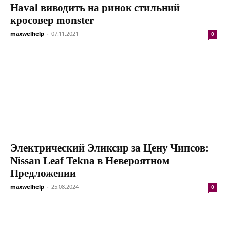
Haval виводить на ринок стильний
кросовер monster
maxwelhelp
-
07.11.2021
0
Электрический Эликсир за Цену Чипсов:
Nissan Leaf Tekna в Невероятном
Предложении
maxwelhelp
-
25.08.2024
0