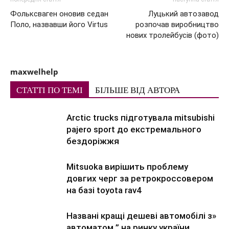
Фольксваген оновив седан
Луцький автозавод
Поло, назвавши його Virtus
розпочав виробництво
нових тролейбусів (фото)
maxwelhelp
СТАТТІ ПО ТЕМІ
БІЛЬШЕ ВІД АВТОРА
Arctic trucks підготувала mitsubishi
pajero sport до екстремального
бездоріжжя
Mitsuoka вирішить проблему
довгих черг за ретрокроссовером
на базі toyota rav4
Названі кращі дешеві автомобілі з»
автоматом ” на ринку україни