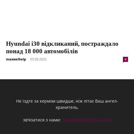
Hyundai i30 відкликаний, постраждало
понад 18 000 автомобілів
maxwelhelp
-
03.09.2025
0
Не їздте за кермом швидше, ніж літає Ваш ангел-
хранитель.
зв'язатися з нами:
maxwelhelp@gmail.com