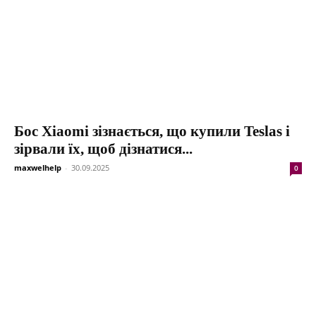
Бос Xiaomi зізнається, що купили Teslas і
зірвали їх, щоб дізнатися...
maxwelhelp
-
30.09.2025
0