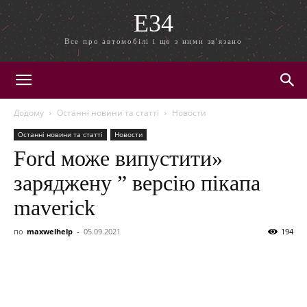
E34
Все про автомобілі і що з ними зв'язано
Додому
Останні новини та статті
Новости
Останні новини та статті
Новости
Ford може випустити»
заряджену ” версію пікапа
maverick
по
maxwelhelp
-
05.09.2021
194