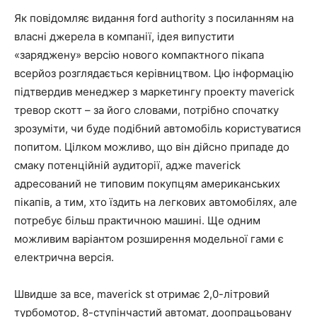
Як повідомляє видання ford authority з посиланням на
власні джерела в компанії, ідея випустити
«заряджену» версію нового компактного пікапа
всерйоз розглядається керівництвом. Цю інформацію
підтвердив менеджер з маркетингу проекту maverick
тревор скотт – за його словами, потрібно спочатку
зрозуміти, чи буде подібний автомобіль користуватися
попитом. Цілком можливо, що він дійсно припаде до
смаку потенційній аудиторії, адже maverick
адресований не типовим покупцям американських
пікапів, а тим, хто їздить на легкових автомобілях, але
потребує більш практичною машині. Ще одним
можливим варіантом розширення модельної гами є
електрична версія.
Швидше за все, maverick st отримає 2,0-літровий
турбомотор, 8-ступінчастий автомат, доопрацьовану