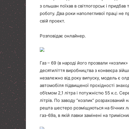
з ольшан поїхав в світлогорськ і придбав 
роботу. Два роки наполегливої праці не 
свій проект.
Розповідає онлайнер.
Газ – 69 (в народі його прозвали «козлик» 
десятиліття виробництва з конвеєра зійш
незалежно від року випуску, модель є ол
автомобіля підвищеної прохідності знах
об’ємом 2,1 літра і потужністю 55 к.с. Се
літрів. По заводу “козлик” розрахований н
решта шестеро розміщуються на бічних ла
газ-69а, в якій лавки замінені на тримісни