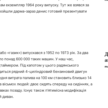
там екземпляр 1964 року випуску. Тут же взявся за
пройшли дарма-зараз денис готовий презентувати
або «газик») випускався з 1952 по 1973 рік. За два
Д
ло понад 600 000 таких машин. У наш час,
а
дтаймером. Під капотом у цього радянського
ma
одиться рядний 4-циліндровий бензиновий двигун
редня витрата палива на 100 км становить близько 14
а вісьмох людей: двоє сидять спереду на сидіннях, а
вках позаду. Існує також п’ятимісна модифікація
й диван.