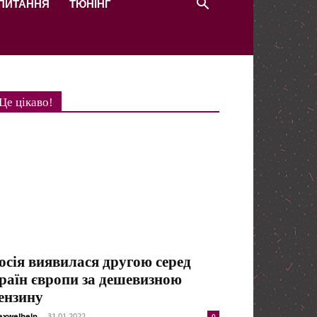
 ПИТАННЯ
ТЮНІНГ
Це цікаво!
осія виявилася другою серед
раїн європи за дешевизною
ензину
xwelhelp
-
31.01.2022
0