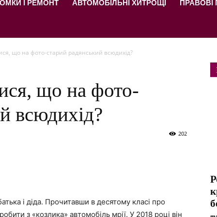
ОМКИ І РЕМОНТ
АВТОМОБІЛЬНІ ХИТРОЩІ
ПРАВОВІ
ися, що на фото-старий радянський всюдихід?
ися, що на фото-
й всюдихід?
202
Р
к
атька і діда. Прочитавши в десятому класі про
б
робити з «козлика» автомобіль мрії. У 2018 році він
ma