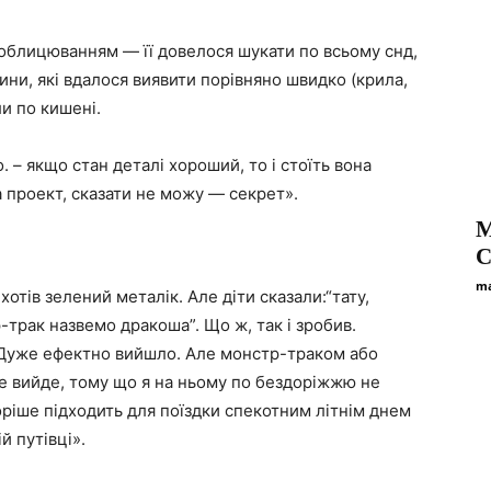
облицюванням — її довелося шукати по всьому снд,
тини, які вдалося виявити порівняно швидко (крила,
ли по кишені.
. – якщо стан деталі хороший, то і стоїть вона
а проект, сказати не можу — секрет».
M
C
ma
 хотів зелений металік. Але діти сказали:“тату,
трак назвемо дракоша”. Що ж, так і зробив.
 Дуже ефектно вийшло. Але монстр-траком або
не вийде, тому що я на ньому по бездоріжжю не
оріше підходить для поїздки спекотним літнім днем
й путівці».