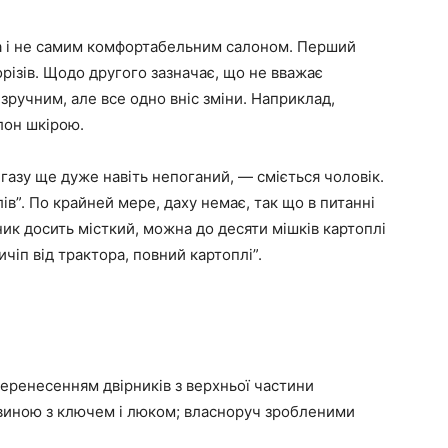
ма і не самим комфортабельним салоном. Перший
ізів. Щодо другого зазначає, що не вважає
зручним, але все одно вніс зміни. Наприклад,
лон шкірою.
н газу ще дуже навіть непоганий, — сміється чоловік.
лів”. По крайней мере, даху немає, так що в питанні
ник досить місткий, можна до десяти мішків картоплі
ичіп від трактора, повний картоплі”.
еренесенням двірників з верхньої частини
виною з ключем і люком; власноруч зробленими