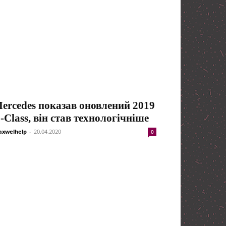
ercedes показав оновлений 2019
-Class, він став технологічніше
xwelhelp
-
20.04.2020
0