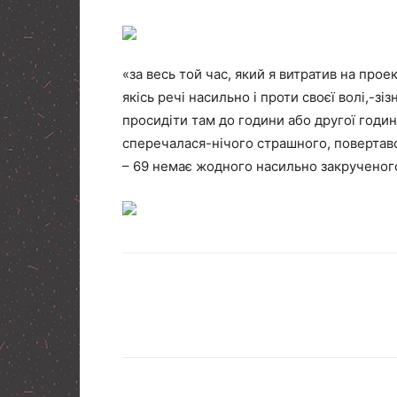
«за весь той час, який я витратив на про
якісь речі насильно і проти своєї волі,-зі
просидіти там до години або другої годи
сперечалася-нічого страшного, повертавс
– 69 немає жодного насильно закрученого 