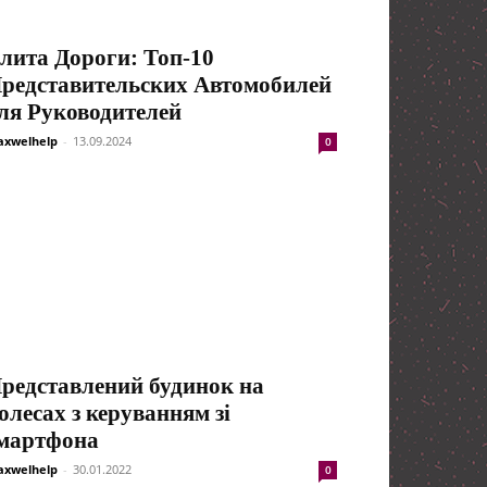
лита Дороги: Топ-10
редставительских Автомобилей
ля Руководителей
xwelhelp
-
13.09.2024
0
редставлений будинок на
олесах з керуванням зі
мартфона
xwelhelp
-
30.01.2022
0