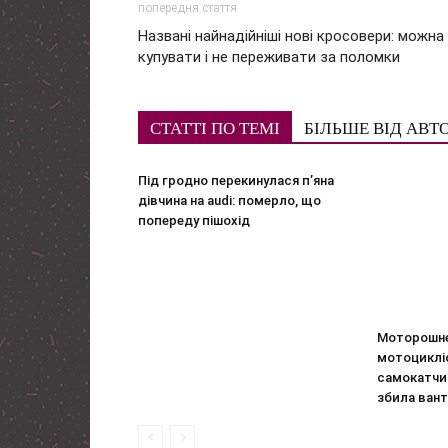
попередня стаття
Названі найнадійніші нові кросовери: можна
купувати і не переживати за поломки
СТАТТІ ПО ТЕМІ
БІЛЬШЕ ВІД АВТ
Під гродно перекинулася п’яна
дівчина на audi: померло, що
попереду пішохід
Моторошне
мотоциклі
самокатчик
збила вант