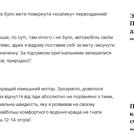
 не було мети повернути «козлику» первозданний
Э
П
д
ьше, по суті, там нічого і не було, автомобіль своїм
ma
жливо, адже я відразу поставив собі за мету-засунути
 начинку. За підсумком оригінальними залишилися
ов, природно)”.
кращий німецький мотор. Зрозуміло, довелося
з відчуття від їзди абсолютно не порівнянні з тими,
альна швидкість, яку я розвивав на своєму
П
 найбільш комфортного водіння краще не гнати
к
 12-14 літрів”.
с
ma