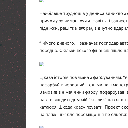
Найбільше труднощів у дениса виникло з 
причому за чималі суми. Навіть ті запчас
підніжки, решітка, зябра), відчутно вдари
” нічого дивного, – зазначає господар авто
порядно. Скільки всього фінансів пішло н
Цікава історія пов’язана з фарбуванням: “я
пофарбуй в червоний, тоді ми наш монстр-
Замовив з німеччини фарбу, пофарбував.
навіть всюдиходом мій “козлик” назвати 
катаюся. Шкода красу псувати. Проект ск
на пляж, ніж для переміщення по сльотаві