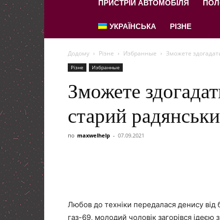
ПРИСТРІЙ АВТОМОБІЛЯ
ПОЛ
УКРАЇНСЬКА
РІЗНЕ
Додому
Різне
Избранные
Зможете здогадат
Різне
Избранные
Зможете здогадат
старий радянськи
по
maxwelhelp
-
07.09.2021
Любов до техніки передалася денису від б
газ-69, молодий чоловік загорівся ідеєю з