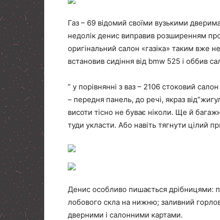
Газ – 69 відомий своїми вузькими двери
недолік денис виправив розширенням прор
оригінальний салон «газіка» таким вже не
встановив сидіння від bmw 525 і оббив са
” у порівнянні з ваз – 2106 стоковий сало
– передня панель, до речі, якраз від“жигу
висоти тісно не буває ніколи. Ще й багаж
туди укласти. Або навіть тягнути цілий пр
Денис особливо пишається дрібницями: п
лобового скла на нижню; заливний горло
дверними і салонними картами.