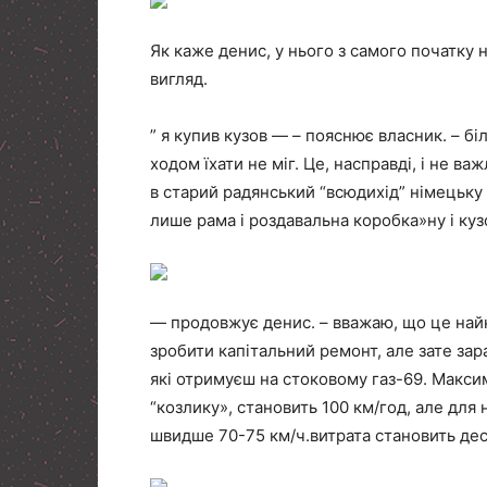
Як каже денис, у нього з самого початку
вигляд.
” я купив кузов — – пояснює власник. – біл
ходом їхати не міг. Це, насправді, і не ва
в старий радянський “всюдихід” німецьку
лише рама і роздавальна коробка»ну і куз
— продовжує денис. – вважаю, що це най
зробити капітальний ремонт, але зате зара
які отримуєш на стоковому газ-69. Максим
“козлику», становить 100 км/год, але для
швидше 70-75 км/ч.витрата становить десь