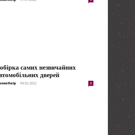
обірка самих незвичайних
втомобільних дверей
xwelhelp
-
04.02.2022
0