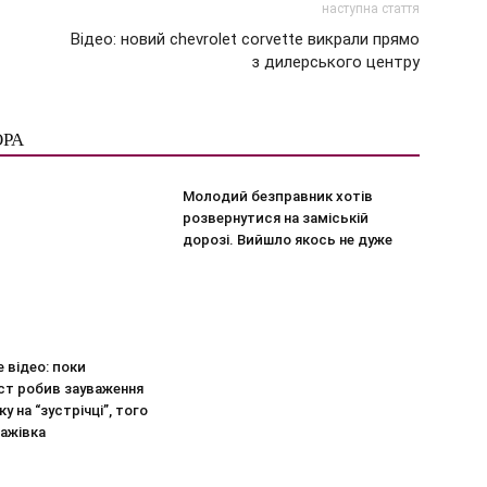
наступна стаття
Відео: новий chevrolet corvette викрали прямо
з дилерського центру
ОРА
Молодий безправник хотів
розвернутися на заміській
дорозі. Вийшло якось не дуже
 відео: поки
ст робив зауваження
у на “зустрічці”, того
ажівка