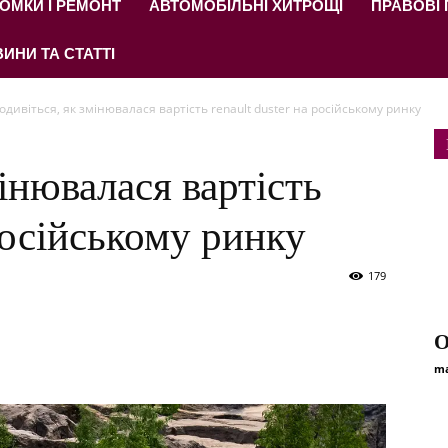
ОМКИ І РЕМОНТ
АВТОМОБІЛЬНІ ХИТРОЩІ
ПРАВОВІ
ИНИ ТА СТАТТІ
одивіться, як змінювалася вартість renault duster на російському ринку
інювалася вартість
 російському ринку
179
О
ma