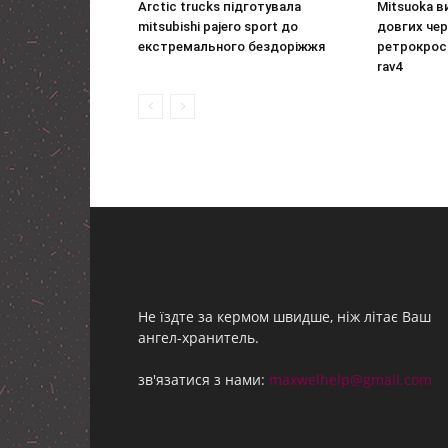
Arctic trucks підготувала
Mitsuoka 
mitsubishi pajero sport до
довгих чер
екстремального бездоріжжя
ретрокросс
rav4
Не їздте за кермом швидше, ніж літає Ваш
ангел-хранитель.
зв'язатися з нами:
maxwelhelp@gmail.com