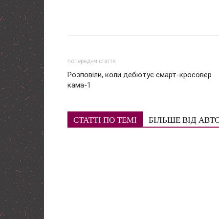
попередня стаття
Розповіли, коли дебютує смарт-кросовер
кама-1
СТАТТІ ПО ТЕМІ
БІЛЬШЕ ВІД АВТ