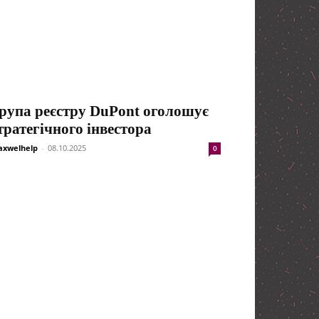
рупа реєстру DuPont оголошує
тратегічного інвестора
xwelhelp
-
08.10.2025
0