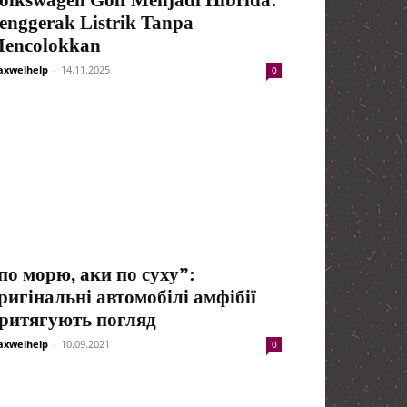
enggerak Listrik Tanpa
encolokkan
xwelhelp
-
14.11.2025
0
по морю, аки по суху”:
ригінальні автомобілі амфібії
ритягують погляд
xwelhelp
-
10.09.2021
0