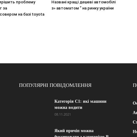
вирішить проблему
Названі кращі дешеві автомобілі
г за
з» автоматом ” на ринку україни
овером на базі toyota
ПОПУЛЯРНІ ПОВІДОМЛЕННЯ
П
Категорія С1: які машини
Ос
можна водити
А
08.11.2021
Ст
Який причіп можна
Н
буксирувати з категорією В