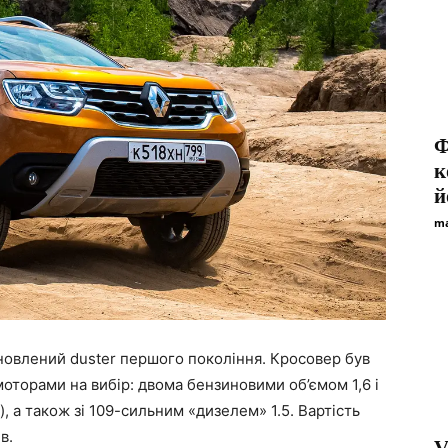
Ф
к
й
ma
оновлений duster першого покоління. Кросовер був
моторами на вибір: двома бензиновими об’ємом 1,6 і
о), а також зі 109-сильним «дизелем» 1.5. Вартість
в.
V