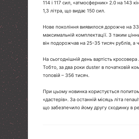
114 і 117 сил, «атмосферник» 2.0 на 143 к
1,3 літра, що видає 150 сил.
Нове покоління виявилося дорожче на 33 ти
максимальній комплектації. З таким цінни
він подорожчав на 25-35 тисяч рублів, а че
На сьогоднішній день вартість кросовера л
Тобто, за два роки duster в початковій ком
топовій – 356 тисяч.
При цьому новинка користується попитом:
«дастерів». За останній місяць літа rena
що забезпечило йому другу сходинку в ре