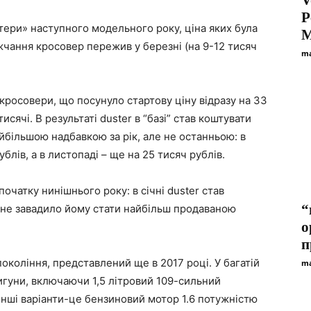
P
тери» наступного модельного року, ціна яких була
M
жчання кросовер пережив у березні (на 9-12 тисяч
ma
 кросовери, що посунуло стартову ціну відразу на 33
исячі. В результаті duster в “базі” став коштувати
йбільшою надбавкою за рік, але не останньою: в
блів, а в листопаді – ще на 25 тисяч рублів.
початку нинішнього року: в січні duster став
“
 не завадило йому стати найбільш продаваною
о
п
 покоління, представлений ще в 2017 році. У багатій
ma
вигуни, включаючи 1,5 літровий 109-сильний
Інші варіанти-це бензиновий мотор 1.6 потужністю