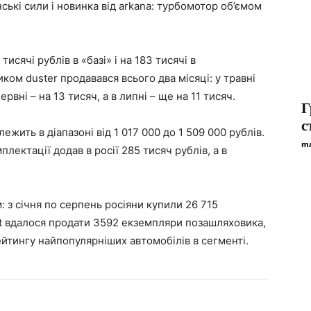
інські сили і новинка від arkana: турбомотор об’ємом
сячі рублів в «базі» і на 183 тисячі в
ком duster продавався всього два місяці: у травні
рвні – на 13 тисяч, а в липні – ще на 11 тисяч.
Г
с
ежить в діапазоні від 1 017 000 до 1 509 000 рублів.
ma
плектації додав в росії 285 тисяч рублів, а в
 з січня по серпень росіяни купили 26 715
ult вдалося продати 3592 екземпляри позашляховика,
йтингу найпопулярніших автомобілів в сегменті.