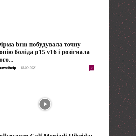
ірма brm побудувала точну
опію боліда p15 v16 і розігнала
ого...
xwelhelp
-
18.09.2021
0
olkswagen Golf Menjadi Hibrida: