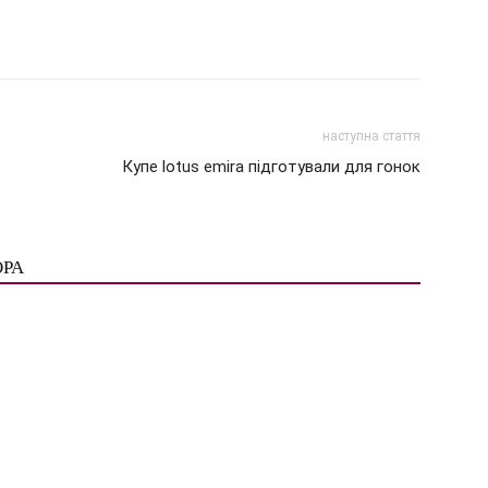
наступна стаття
Купе lotus emira підготували для гонок
ОРА