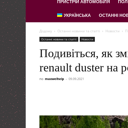
ПРИСТРІЙ АВТОМОБІЛЯ
ПОЛ
УКРАЇНСЬКА
ОСТАННІ НОВ
Додому
Останні новини та статті
Новости
П
Останні новини та статті
Новости
Подивіться, як зм
renault duster на
по
maxwelhelp
-
09.09.2021