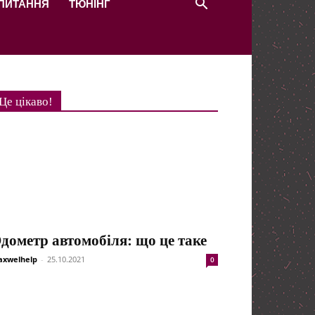
 ПИТАННЯ
ТЮНІНГ
Це цікаво!
дометр автомобіля: що це таке
xwelhelp
-
25.10.2021
0