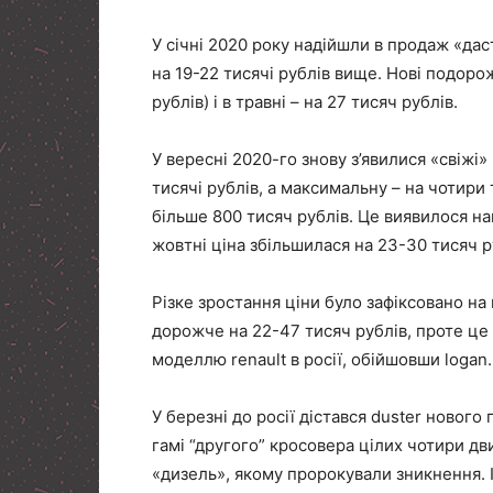
У січні 2020 року надійшли в продаж «дас
на 19-22 тисячі рублів вище. Нові подоро
рублів) і в травні – на 27 тисяч рублів.
У вересні 2020-го знову з’явилися «свіжі»
тисячі рублів, а максимальну – на чотири т
більше 800 тисяч рублів. Це виявилося на
жовтні ціна збільшилася на 23-30 тисяч ру
Різке зростання ціни було зафіксовано на 
дорожче на 22-47 тисяч рублів, проте це
моделлю renault в росії, обійшовши logan.
У березні до росії дістався duster нового
гамі “другого” кросовера цілих чотири д
«дизель», якому пророкували зникнення. 