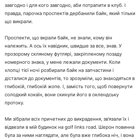
завгодно і для кого завгодно, аби потрапити в клуб. І
правда, парочка проспектів дербанили байк, який тільки
що викрали.
Проспекти, що вкрали байк, не знали, кому він
належить. А ось їх навідник, швидше за все, знав. У
прозорому скляному футлярі, закріпленому позаду
номерного знака, у мене лежали документи. Коли
хлопці тієї ночі розбирали байк на запчастини і
дісталися до документів, то зрозуміли, що знаходяться в
глибокій, глибокій жопе. І, замість того, щоб повернути
солодкий кокаїн, вони скинули його в оклендську
протоку.
Ми зібрали всіх причетних до викрадення, зв’язали їх і
відвезли в мій будинок на golf links road. Шерон повинна
була за ними наглядати, але була вже глибока ніч, і вона