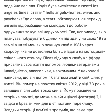
подвійне весілля. Подія була висвітлена в газеті los
angeles times, стаття ” hells angels-homes, wives and
paychecks.”до слова, в статті обговорюється перехід
ангелів від безбашенної молодості до роботи,
одруження та купівлі нерухомості. Так, наприклад, skip
планував побудувати будиночки під здачу на своїх 19 га
землі в штаті мен.skip покинув клуб в 1981 через
хворобу, яка не дозволяла більше їздити на мотоциклі-
спінального стенозу. Після відходу з клубу кліффорд
присвятив своє життя допомозі людям-ветеранам з
інвалідністю, алкоголікам, наркоманам. У некролозі
написано, що він допоміг багатьом знайти свій шлях у
житті. Він помер на початку квітня 2012, у віці 73 років, і
залишив після себе трьох синів. Йому присвячена
сторінка пам’яті, де можна знайти цікаві фотографії, і
звідки я брав знімки для цієї частини перекладу.
Завдяки сторінці пам’яті я зрозумів, що саме про