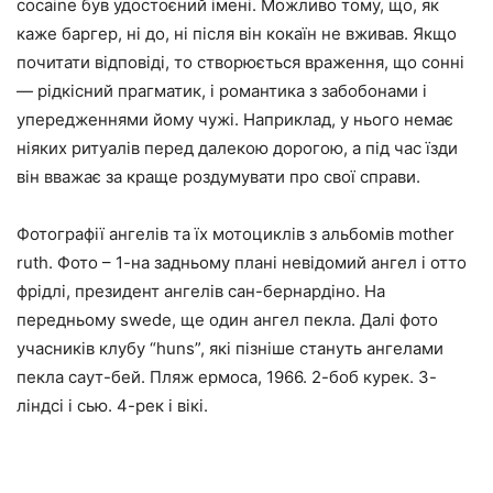
cocaine був удостоєний імені. Можливо тому, що, як
каже баргер, ні до, ні після він кокаїн не вживав. Якщо
почитати відповіді, то створюється враження, що сонні
— рідкісний прагматик, і романтика з забобонами і
упередженнями йому чужі. Наприклад, у нього немає
ніяких ритуалів перед далекою дорогою, а під час їзди
він вважає за краще роздумувати про свої справи.
Фотографії ангелів та їх мотоциклів з альбомів mother
ruth. Фото – 1-на задньому плані невідомий ангел і отто
фрідлі, президент ангелів сан-бернардіно. На
передньому swede, ще один ангел пекла. Далі фото
учасників клубу “huns”, які пізніше стануть ангелами
пекла саут-бей. Пляж ермоса, 1966. 2-боб курек. 3-
ліндсі і сью. 4-рек і вікі.