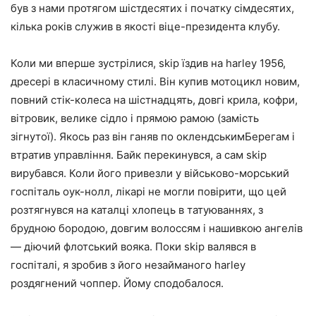
був з нами протягом шістдесятих і початку сімдесятих,
кілька років служив в якості віце-президента клубу.
Коли ми вперше зустрілися, skip їздив на harley 1956,
дресері в класичному стилі. Він купив мотоцикл новим,
повний стік-колеса на шістнадцять, довгі крила, кофри,
вітровик, велике сідло і прямою рамою (замість
зігнутої). Якось раз він ганяв по оклендськимБерегам і
втратив управління. Байк перекинувся, а сам skip
вирубався. Коли його привезли у військово-морський
госпіталь оук-нолл, лікарі не могли повірити, що цей
розтягнувся на каталці хлопець в татуюваннях, з
брудною бородою, довгим волоссям і нашивкою ангелів
— діючий флотський вояка. Поки skip валявся в
госпіталі, я зробив з його незайманого harley
роздягнений чоппер. Йому сподобалося.