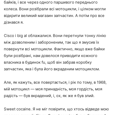
байків, і все через одного паршивого переднього
колеса. Вони розібрали всі мотоцикли, і цілком могли
відкрити великий магазин запчастин. А потім про все
дізнався я.
Cisco і big al облажалися. Вони перетнули тонку лінію
між дозволеним і забороненим, так що я змусив їх
повернути всі мотоцикли. Фактично, якщо вже байки
були розібрані, нам довелося приводити кожного
власника в будинок fu, щоб він забрав коробку
запчастин, яка і була його вкраденим мотоциклом.
Але, як кажуть, все повертається, і рік по тому, в 1968,
мій мотоцикл — моя принадність, моя гордість, моя
радість — був вкрадений, і, ох, як же я був злий.
Sweet cocaine. Я не міг повірити, що хтось відведе мою