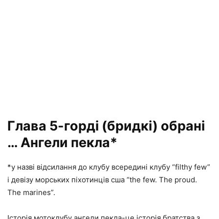
Глава 5-горді (бридкі) обрані
… Ангели пекла*
*у назві відсилання до клубу всередині клубу “filthy few”
і девізу морських піхотинців сша “the few. The proud.
The marines”.
Історія мотоклубу ангели пекла-це історія братства з