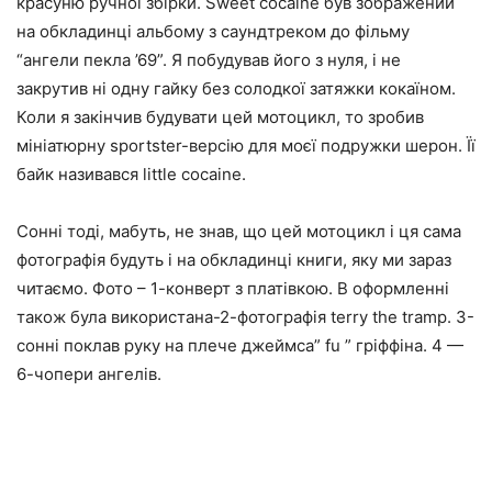
красуню ручної збірки. Sweet cocaine був зображений
на обкладинці альбому з саундтреком до фільму
“ангели пекла ’69”. Я побудував його з нуля, і не
закрутив ні одну гайку без солодкої затяжки кокаїном.
Коли я закінчив будувати цей мотоцикл, то зробив
мініатюрну sportster-версію для моєї подружки шерон. Її
байк називався little cocaine.
Сонні тоді, мабуть, не знав, що цей мотоцикл і ця сама
фотографія будуть і на обкладинці книги, яку ми зараз
читаємо. Фото – 1-конверт з платівкою. В оформленні
також була використана-2-фотографія terry the tramp. 3-
сонні поклав руку на плече джеймса” fu ” гріффіна. 4 —
6-чопери ангелів.