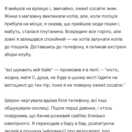
Я вийшов на вулицю і, звичайно, sweet cocaine зник.
Жінки з магазину викликали копів, але, коли поліція
прибула на місце, я сказав, що прийшов сюди пішки і,
мабуть, сталася плутанина. Всередині все горіло, але
зовні я залишався спокійний — не хотів залучати копів
до пошуків. Діставшись до телефону, я скликав екстрені
збори клубу.
“всі шукають мій байк” — промовив я в люті. – “ніхто,
жодна, мати її, душа, не буде в цьому місті їздити на
мотоциклі до тих пір, поки я не поверну sweet cocaine.”
Шерон чергувала вдома біля телефону, всі інші
обшукували околиці. Пішли перші дзвінки, і хтось
повідомив, що бачив рожевий cadillac близько
ювелірного. Я переходив з бару в бар, розпитуючи
людей в пошуках інформації про велосипед, про