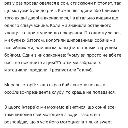
раз у раз провалювалася в сон, стискаючи пістолет, так
що мотузки були до речі. Кожні півгодини або близько
того вхідні двері відкривалися, і в вітальню кидали ще
одного співучасника. Коли ми знайшли останнього
хлопця, то приступили до покарання. По одному за раз,
ми були їх батогом, колотили шипованими собачими
нашийниками, ламали їм пальці молотками з круглим
бойком. Один з них закричав: “чому ви просто не вб’єте
нас і не покінчите з цим?!”потім ми забрали їх
мотоцикли, продали, і розпустили їх клуб.
Мораль історії: якщо вкрав байк ангела пекла, а
особливо-президента клубу, то краще не попадайся.
З цього інтерв’ю ми можемо дізнатися, що сонні все-
таки виловив свій мотоцикл з води. Також він
розповідає, що з усіх його мотоциклів тільки sweet