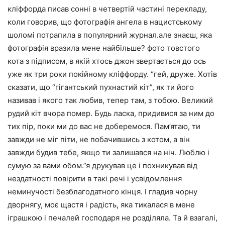
кліффорда писав сонні в четвертій частині перекладу,
коли говорив, що фотографія ангела в нацистському
шоломі потрапила в популярний журнал.але знаєш, яка
фотографія вразила мене найбільше? фото товстого
кота з підписом, в якій хтось джон звертається до ось
уже як три роки покійному кліффорду. “гей, друже. Хотів
сказати, що “гігантський пухнастий кіт”, як ти його
називав і якого так любив, тепер там, з тобою. Великий
рудий кіт вчора помер. Будь ласка, придивися за ним до
тих пір, поки ми до вас не доберемося. Пам’ятаю, ти
завжди не міг піти, не побачившись з котом, а він
завжди будив тебе, якщо ти залишався на ніч. Люблю і
сумую за вами обом.”я друкував це і похникував від
нездатності повірити в такі речі і усвідомлення
неминучості безблагодатного кінця. І гладив чорну
дворнягу, моє щастя і радість, яка тикалася в мене
іграшкою і печалей господаря не розділяла. Та й взагалі,