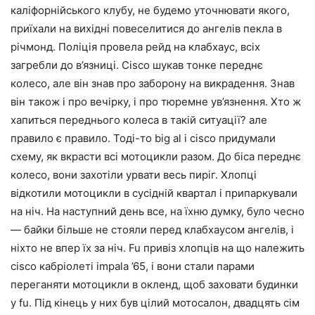
каліфорнійського клубу, не будемо уточнювати якого,
приїхали на вихідні повеселитися до ангелів пекла в
річмонд. Поліція провела рейд на клабхаус, всіх
загребли до в’язниці. Cisco шукав тонке переднє
колесо, але він знав про заборону на викрадення. Знав
він також і про вечірку, і про тюремне ув’язнення. Хто ж
хапиться переднього колеса в такій ситуації? але
правило є правило. Тоді-то big al і cisco придумали
схему, як вкрасти всі мотоцикли разом. До біса переднє
колесо, вони захотіли урвати весь пиріг. Хлопці
відкотили мотоцикли в сусідній квартал і припаркували
на ніч. На наступний день все, на їхню думку, було чесно
— байки більше не стояли перед клабхаусом ангелів, і
ніхто не впер їх за ніч. Fu привіз хлопців на що належить
cisco кабріолеті impala ’65, і вони стали парами
переганяти мотоцикли в окленд, щоб заховати будинки
у fu. Під кінець у них був цілий мотосалон, двадцять сім