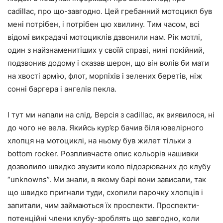
cadillac, про що-завгодно. Цей гребанний мотоцикл був
мені потрібен, і потрібен цю хвилину. Тим часом, всі
відомі викрадачі мотоциклів дзвонили нам. Рік мотлі,
один з найзнаменитіших у своїй справі, нині покійний,
подзвонив додому і сказав шерон, що він волів би мати
на хвості армію, флот, морпіхів і зелених беретів, ніж
сонні баргера і ангелів пекла.
І тут ми напали на слід. Версія з cadillac, як виявилося, ні
до чого не вела. Якийсь кур’єр бачив біля ювелірного
хлопця на мотоциклі, на ньому був жилет тільки з
bottom rocker. Розпливчасте опис кольорів нашивки
дозволило швидко звузити коло підозрюваних до клубу
“unknowns”. Ми знали, в якому барі вони зависали, так
що швидко пригнали туди, схопили парочку хлопців і
запитали, чим займаються їх проспекти. Проспекти-
потенційні члени клубу-зроблять що завгодно, коли