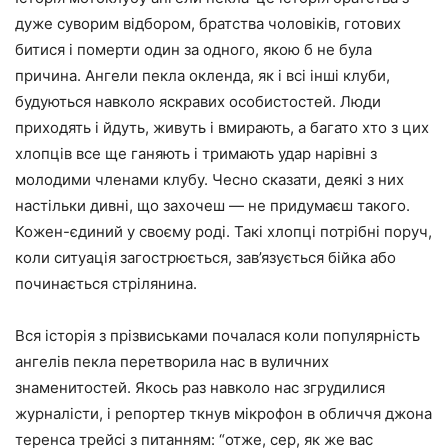
дуже суворим відбором, братства чоловіків, готових
битися і померти один за одного, якою б не була
причина. Ангели пекла окленда, як і всі інші клуби,
будуються навколо яскравих особистостей. Люди
приходять і йдуть, живуть і вмирають, а багато хто з цих
хлопців все ще ганяють і тримають удар нарівні з
молодими членами клубу. Чесно сказати, деякі з них
настільки дивні, що захочеш — не придумаєш такого.
Кожен-єдиний у своєму роді. Такі хлопці потрібні поруч,
коли ситуація загострюється, зав’язується бійка або
починається стрілянина.
Вся історія з прізвиськами почалася коли популярність
ангелів пекла перетворила нас в вуличних
знаменитостей. Якось раз навколо нас згрудилися
журналісти, і репортер ткнув мікрофон в обличчя джона
теренса трейсі з питанням: “отже, сер, як же вас