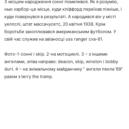
З місцем народження сонні помилився. Як я розумію,
нью харбор-це місце, куди кліффорд переїхав пізніше, і
куди повернувся в результаті. А народився він у місті
уеллслі, штат массачусетс, 20 квітня 1938. Крім
боротьби захоплювався американським футболом. У
свій час служив на авіаносці uss ranger cva-61.
Фото-1-сонні і skip. 2-на мотоциклі. 3 – з іншими
ангелами, зліва направо: deacon, skip, winston і bobby
durt. 4 – на знімальному майданчику ” ангели пекла ’69”
разом з terry the tramp.