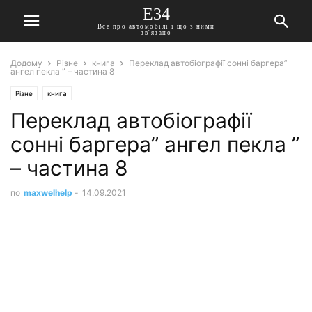
E34
Все про автомобілі і що з ними
зв'язано
Додому
Різне
книга
Переклад автобіографії сонні баргера”
ангел пекла ” – частина 8
Різне
книга
Переклад автобіографії
сонні баргера” ангел пекла ”
– частина 8
по
maxwelhelp
-
14.09.2021