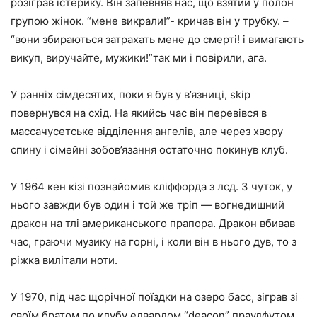
розіграв істерику. Він запевняв нас, що взятий у полон
групою жінок. “мене викрали!”- кричав він у трубку. –
“вони збираються затрахать мене до смерті! і вимагають
викуп, виручайте, мужики!”так ми і повірили, ага.
У ранніх сімдесятих, поки я був у в’язниці, skip
повернувся на схід. На якийсь час він перевівся в
массачусетське відділення ангелів, але через хвору
спину і сімейні зобов’язання остаточно покинув клуб.
У 1964 кен кізі познайомив кліффорда з лсд. З чуток, у
нього завжди був один і той же тріп — вогнедишний
дракон на тлі американського прапора. Дракон вбивав
час, граючи музику на горні, і коли він в нього дув, то з
ріжка вилітали ноти.
У 1970, під час щорічної поїздки на озеро басс, зіграв зі
своїм братом по клубу едвардом “deacon” праудфутом