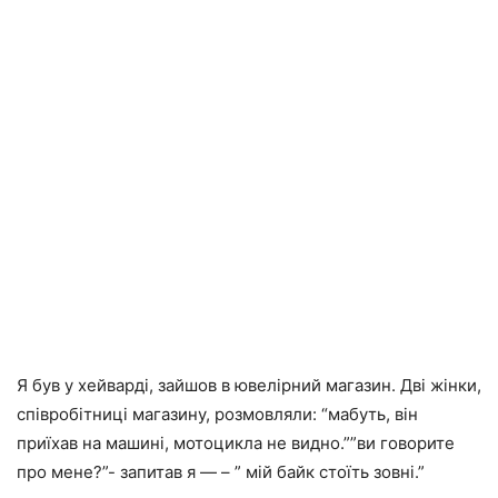
Я був у хейварді, зайшов в ювелірний магазин. Дві жінки,
співробітниці магазину, розмовляли: “мабуть, він
приїхав на машині, мотоцикла не видно.””ви говорите
про мене?”- запитав я — – ” мій байк стоїть зовні.”