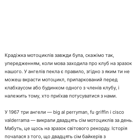
Крадіжка мотоциклів завжди була, скажімо так,
упередженням, коли мова заходила про клуб на зразок
нашого. У ангелів пекла є правило, згідно з яким ти не
можеш вкрасти мотоцикл, припаркований перед
клабхаусом або будинком одного з членів клубу, і
належить тому, хто приїхав потусуватися з нами.
У 1967 три ангели — big al perryman, fu griffin і cisco
valderrama — викрали двадцять сім мотоциклів за день.
Мабуть, це щось на зразок світового рекорду. Історія
почалася з того, що двадцять сім байкерів з