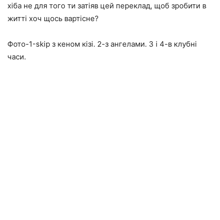
хіба не для того ти затіяв цей переклад, щоб зробити в
житті хоч щось вартісне?
Фото-1-skip з кеном кізі. 2-з ангелами. 3 і 4-в клубні
часи.