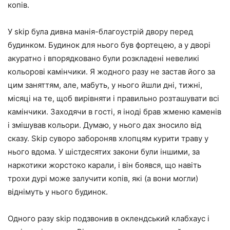
копів.
У skip була дивна манія-благоустрій двору перед
будинком. Будинок для нього був фортецею, а у дворі
акуратно і впорядковано були розкладені невеликі
кольорові камінчики. Я жодного разу не застав його за
цим заняттям, але, мабуть, у нього йшли дні, тижні,
місяці на те, щоб вирівняти і правильно розташувати всі
камінчики. Заходячи в гості, я іноді брав жменю каменів
і змішував кольори. Думаю, у нього дах зносило від
сказу. Skip суворо забороняв хлопцям курити траву у
нього вдома. У шістдесятих закони були іншими, за
наркотики жорстоко карали, і він боявся, що навіть
трохи дурі може залучити копів, які (а вони могли)
віднімуть у нього будинок.
Одного разу skip подзвонив в оклендський клабхаус і