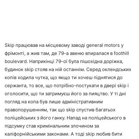
Skip працював на місцевому заводі general motors у
фрімонті, а жив там, де 79-а авеню впиралася в foothill
boulevard. Наприкінці 79-ої була пішохідна доріжка,
будинок skip стояв на ній останнім. Серед оклендських
копів ходила чутка, що якщо ти хочеш піднятися до
сержанта, то все, що потрібно-постукати в двері skip і
оголосити, що ти затримуєш його за пияцтво. У ті дні
погляд на копа був лише адміністративним
правопорушенням, так що skip спустив багатьох
поліцейських з його ганку. Напад на поліцейського в
підсумку став кримінальним злочином за
каліфорнійськими законами. А тоді skip любив бити