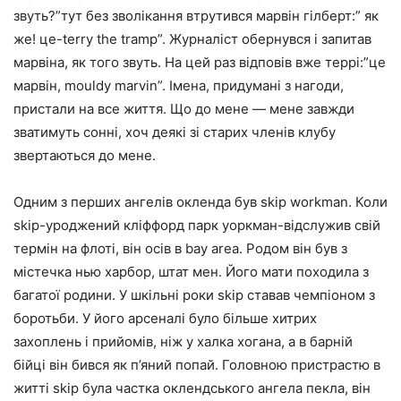
звуть?”тут без зволікання втрутився марвін гілберт:” як
же! це-terry the tramp”. Журналіст обернувся і запитав
марвіна, як того звуть. На цей раз відповів вже террі:”це
марвін, mouldy marvin”. Імена, придумані з нагоди,
пристали на все життя. Що до мене — мене завжди
зватимуть сонні, хоч деякі зі старих членів клубу
звертаються до мене.
Одним з перших ангелів окленда був skip workman. Коли
skip-уроджений кліффорд парк уоркман-відслужив свій
термін на флоті, він осів в bay area. Родом він був з
містечка нью харбор, штат мен. Його мати походила з
багатої родини. У шкільні роки skip ставав чемпіоном з
боротьби. У його арсеналі було більше хитрих
захоплень і прийомів, ніж у халка хогана, а в барній
бійці він бився як п’яний попай. Головною пристрастю в
житті skip була частка оклендського ангела пекла, він