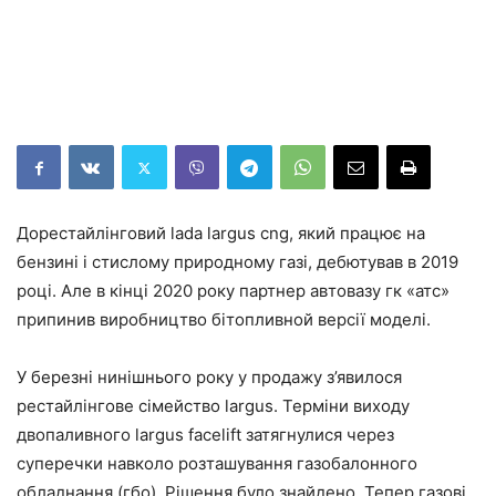
Дорестайлінговий lada largus cng, який працює на
бензині і стислому природному газі, дебютував в 2019
році. Але в кінці 2020 року партнер автовазу гк «атс»
припинив виробництво бітопливной версії моделі.
У березні нинішнього року у продажу з’явилося
рестайлінгове сімейство largus. Терміни виходу
двопаливного largus facelift затягнулися через
суперечки навколо розташування газобалонного
обладнання (гбо). Рішення було знайдено. Тепер газові