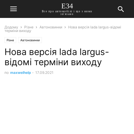
E34
Все про автомобілі і що з ними
зв'язано
Додому
Різне
Автоновинки
Нова версія lada largus-відомі
терміни виходу
Різне
Автоновинки
Нова версія lada largus-
відомі терміни виходу
по
maxwelhelp
-
17.09.2021