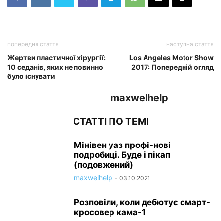
попередня стаття
наступна стаття
Жертви пластичної хірургії:
Los Angeles Motor Show
10 седанів, яких не повинно
2017: Попередній огляд
було існувати
maxwelhelp
СТАТТІ ПО ТЕМІ
Мінівен уаз профі-нові
подробиці. Буде і пікап
(подовжений)
maxwelhelp
-
03.10.2021
Розповіли, коли дебютує смарт-
кросовер кама-1