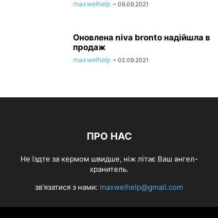
maxwelhelp
-
09.09.2021
Оновлена niva bronto надійшла в
продаж
maxwelhelp
-
02.09.2021
ПРО НАС
Не їздте за кермом швидше, ніж літає Ваш ангел-
хранитель.
зв'язатися з нами:
maxwelhelp@gmail.com