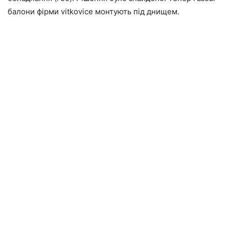
балони фірми vitkovice монтують під днищем.