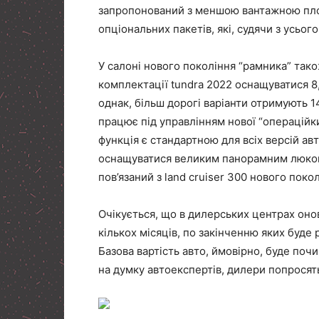
запропонований з меншою вантажною пло
опціональних пакетів, які, судячи з усьог
У салоні нового покоління “рамника” тако
комплектації tundra 2022 оснащуватися 
однак, більш дорогі варіанти отримують 
працює під управлінням нової “операційки”
функція є стандартною для всіх версій а
оснащуватися великим панорамним люком.
пов’язаний з land cruiser 300 нового покол
Очікується, що в дилерських центрах оно
кількох місяців, по закінченню яких буде
Базова вартість авто, ймовірно, буде почи
на думку автоекспертів, дилери попросять