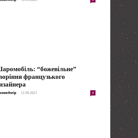
аромобіль: “божевільне”
воріння французького
изайнера
xwelhelp
-
12.09.2021
0