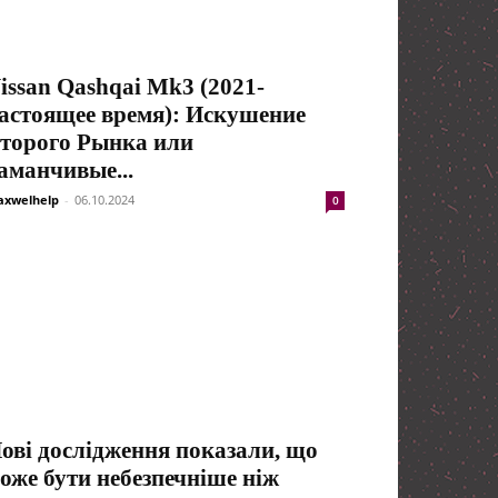
issan Qashqai Mk3 (2021-
астоящее время): Искушение
торого Рынка или
аманчивые...
xwelhelp
-
06.10.2024
0
ові дослідження показали, що
оже бути небезпечніше ніж