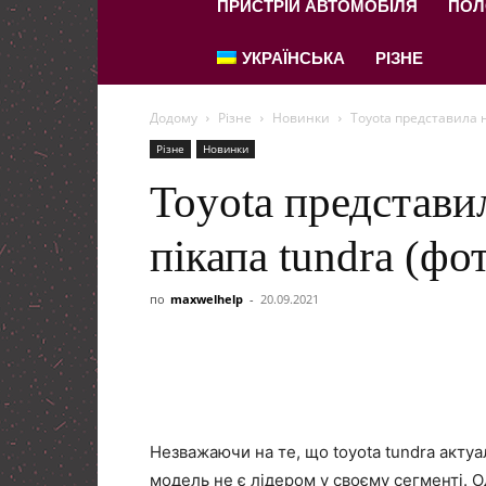
ПРИСТРІЙ АВТОМОБІЛЯ
ПОЛ
УКРАЇНСЬКА
РІЗНЕ
Додому
Різне
Новинки
Toyota представила н
Різне
Новинки
Toyota представи
пікапа tundra (фо
по
maxwelhelp
-
20.09.2021
Незважаючи на те, що toyota tundra актуал
модель не є лідером у своєму сегменті. О