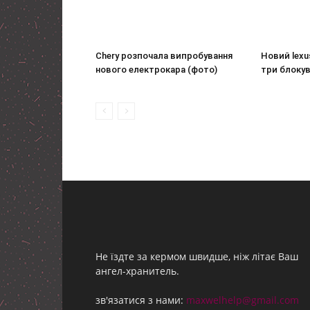
Chery розпочала випробування
Новий lexus
нового електрокара (фото)
три блокув
Не їздте за кермом швидше, ніж літає Ваш
ангел-хранитель.
зв'язатися з нами:
maxwelhelp@gmail.com