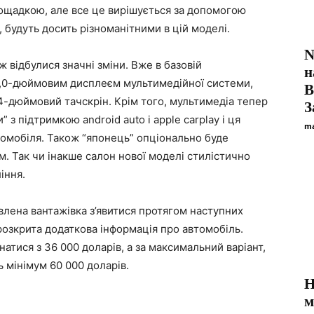
щадкою, але все це вирішується за допомогою
о, будуть досить різноманітними в цій моделі.
N
ж відбулися значні зміни. Вже в базовій
н
8,0-дюймовим дисплеєм мультимедійної системи,
В
14-дюймовий тачскрін. Крім того, мультимедіа тепер
З
 з підтримкою android auto і apple carplay і ця
ma
втомобіля. Також “японець” опціонально буде
 Так чи інакше салон нової моделі стилістично
іння.
влена вантажівка з’явитися протягом наступних
 розкрита додаткова інформація про автомобіль.
натися з 36 000 доларів, а за максимальний варіант,
 мінімум 60 000 доларів.
Н
м