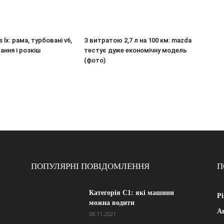
 lx: рама, турбовані v6,
З витратою 2,7 л на 100 км: mazda
ання і розкіш
тестує дуже економічну модель
(фото)
ПОПУЛЯРНІ ПОВІДОМЛЕННЯ
П
Категорія С1: які машини
Рі
можна водити
А
08.11.2021