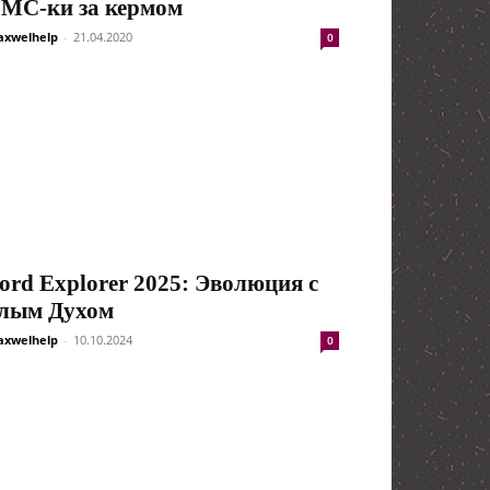
МС-ки за кермом
xwelhelp
-
21.04.2020
0
ord Explorer 2025: Эволюция с
лым Духом
xwelhelp
-
10.10.2024
0