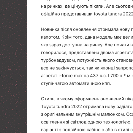
на ринках, де цінують пікапи. Але сьогод
офіційно представивши toyota tundra 2022
Новинка після оновлення отримала нову пл
капотом. Крім того, дана модель має вели
яка зараз доступна на ринку. Але почати в
говорилося, представлена двома агрегата
турбонаддувом, потужність якого становит
все не закінчується, так як японці запр
агрегат i-force max на 437 к.с. І 790 н * 
ступінчатою автоматичною кпп.
Стиль, в якому оформлень оновлений пікап
Toyota tundra 2022 отримала нову радіато
з оригінальним внутрішнім малюнком. Ос
освітлення зі світлодіодною технологією
варіанті з подвійною кабіною або в стилі