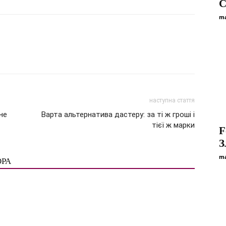
С
ma
наступна стаття
не
Варта альтернатива дастеру: за ті ж гроші і
тієї ж марки
F
З
ma
ОРА