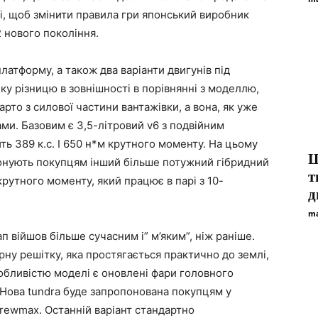
ні, щоб змінити правила гри японський виробник
 нового покоління.
атформу, а також два варіанти двигунів під
ку різницю в зовнішності в порівнянні з моделлю,
арто з силової частини вантажівки, а вона, як уже
ми. Базовим є 3,5-літровий v6 з подвійним
ь 389 к.с. І 650 н*м крутного моменту. На цьому
Ш
опонують покупцям інший більше потужний гібридний
т
м крутного моменту, який працює в парі з 10-
д
ma
 війшов більше сучасним і” м’яким”, ніж раніше.
рну решітку, яка простягається практично до землі,
обливістю моделі є оновлені фари головного
. Нова tundra буде запропонована покупцям у
 crewmax. Останній варіант стандартно