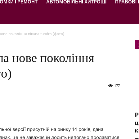
ОМКИ І РЕМОНТ
АВТОМОБІЛЬНІ ХИТРОЩІ
ПРАВОВІ
ове покоління пікапа tundra (фото)
ла нове покоління
то)
177
P
ц
ьної версії присутній на ринку 14 років, дана
к
днак, це не заважає їй досить непогано продаватися
ma