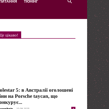
 ПИТАННЯ
ТЮНІНГ
Це цікаво!
olestar 5: в Австралії оголошені
іни на Porsche taycan, що
онкурує...
xwelhelp
-
10.09.2025
0