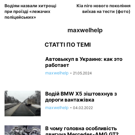
Водіям назвали хитрощі
Kia niro нового покоління
при проїзді «лежачих
виїхав на тести (фото)
поліцейських»
maxwelhelp
СТАТТІ ПО ТЕМІ
Автовыкуп в Украине: как это
работает
maxwelhelp
-
21.05.2024
Водій BMW X5 зіштовхнув з
дороги вантажівка
maxwelhelp
-
04.02.2022
В чому головна особливість
двигуна Mercedes-AMG GT?