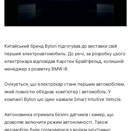
Китайський бренд Byton підготував до виставки свій
перший электроавтомобиль. До речі, за розробку цього
електрокара відповідав Карстен Брайтфельд, колишній
менеджер з розвитку BMW i8.
Очікується, що електрокар стане першим автомобілем,
який повністю об’єднає комп’ютер і автомобіль. У
компанії Byton цю ідею назвали Smart Intuitive Vehicle.
Автоновинка отримала безліч датчиків і камер, що
дозволяє включити режим автономності. Також
автомобіль буде спілкуватися з водієм інтуїтивно