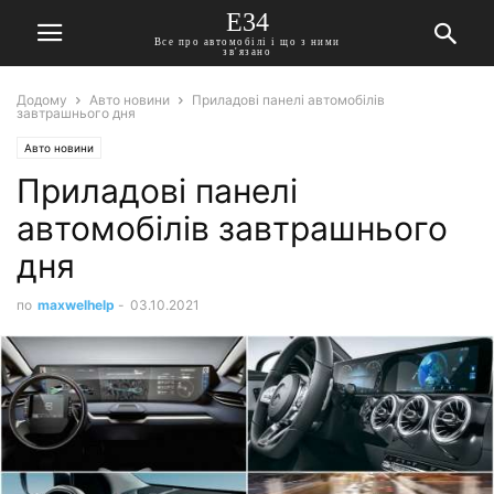
E34
Все про автомобілі і що з ними
зв'язано
Додому
Авто новини
Приладові панелі автомобілів
завтрашнього дня
Авто новини
Приладові панелі
автомобілів завтрашнього
дня
по
maxwelhelp
-
03.10.2021