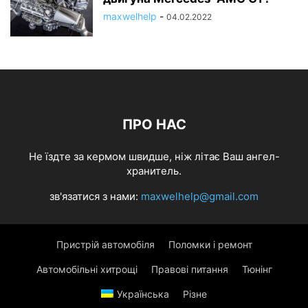
maxwelhelp
-
04.02.2022
ПРО НАС
Не їздте за кермом швидше, ніж літає Ваш ангел-
хранитель.
зв'язатися з нами:
maxwelhelp@gmail.com
Пристрій автомобіля
Поломки і ремонт
Автомобільні хитрощі
Правові питання
Тюнінг
Українська
Різне