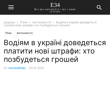
E34
Все про автомобілі і що з ними
зв'язано
Додому
Різне
Автоновости
Водіям в україні доведеться
платити нові штрафи: хто позбудеться грошей
Різне
Автоновости
Водіям в україні доведеться
платити нові штрафи: хто
позбудеться грошей
по
maxwelhelp
-
04.10.2021