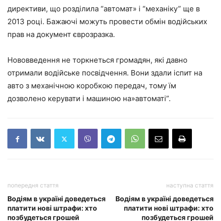
директиви, що розділила “автомат» і “механіку” ще в
2013 році. Бажаючі можуть провести обмін водійських
прав на документ єврозразка.
Нововведення не торкнеться громадян, які давно
отримали водійське посвідчення. Вони здали іспит на
авто з механічною коробкою передач, тому їм
дозволено керувати і машиною на»автоматі”.
попередня стаття
наступна стаття
Водіям в україні доведеться
Водіям в україні доведеться
платити нові штрафи: хто
платити нові штрафи: хто
позбудеться грошей
позбудеться грошей