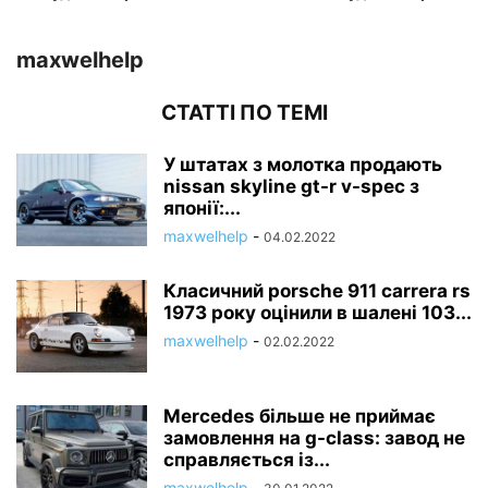
maxwelhelp
СТАТТІ ПО ТЕМІ
У штатах з молотка продають
nissan skyline gt-r v-spec з
японії:...
maxwelhelp
-
04.02.2022
Класичний porsche 911 carrera rs
1973 року оцінили в шалені 103...
maxwelhelp
-
02.02.2022
Mercedes більше не приймає
замовлення на g-class: завод не
справляється із...
maxwelhelp
-