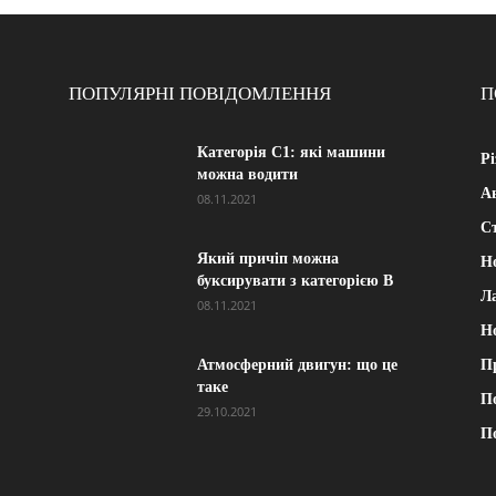
ПОПУЛЯРНІ ПОВІДОМЛЕННЯ
П
Категорія С1: які машини
Рі
можна водити
А
08.11.2021
Ст
Який причіп можна
Н
буксирувати з категорією В
Л
08.11.2021
Н
Атмосферний двигун: що це
П
таке
П
29.10.2021
П