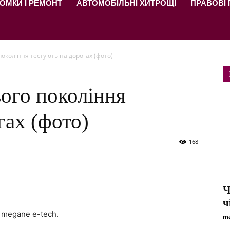
ОМКИ І РЕМОНТ
АВТОМОБІЛЬНІ ХИТРОЩІ
ПРАВОВІ
 покоління тестують на дорогах (фото)
вого покоління
гах (фото)
168
Ч
ч
 megane e-tech.
ma