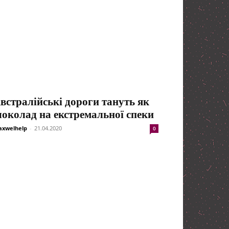
встралійські дороги тануть як
околад на екстремальної спеки
xwelhelp
-
21.04.2020
0