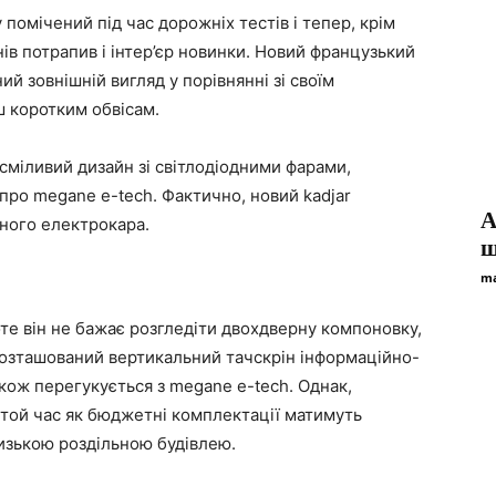
 помічений під час дорожніх тестів і тепер, крім
ів потрапив і інтер’єр новинки. Новий французький
 зовнішній вигляд у порівнянні зі своїм
ш коротким обвісам.
сміливий дизайн зі світлодіодними фарами,
про megane e-tech. Фактично, новий kadjar
А
аного електрокара.
ш
ma
е він не бажає розгледіти двохдверну компоновку,
озташований вертикальний тачскрін інформаційно-
акож перегукується з megane e-tech. Однак,
 той час як бюджетні комплектації матимуть
изькою роздільною будівлею.