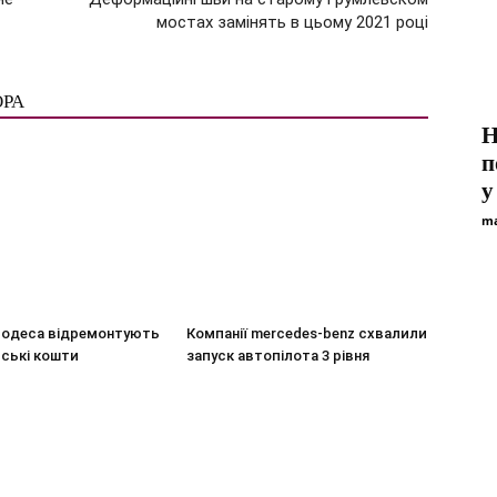
мостах замінять в цьому 2021 році
ОРА
Н
п
у
ma
в-одеса відремонтують
Компанії mercedes-benz схвалили
ські кошти
запуск автопілота 3 рівня