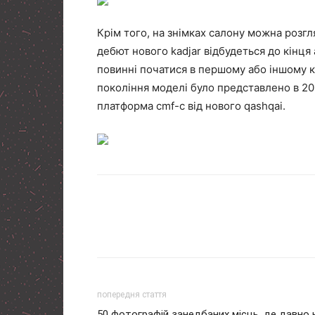
Крім того, на знімках салону можна розг
дебют нового kadjar відбудеться до кінця
повинні початися в першому або іншому к
покоління моделі було представлено в 2
платформа cmf-c від нового qashqai.
попередня стаття
50 фотографій занедбаних місць, де давно 