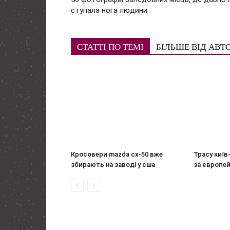
ступала нога людини
СТАТТІ ПО ТЕМІ
БІЛЬШЕ ВІД АВТ
Кросовери mazda cx-50 вже
Трасу киї
збирають на заводі у сша
за європей