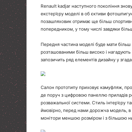
Renault kadjar наступного покоління знову
екстер’єру моделі в об єктиви фотошпигун
позашляховик отримає ще більш спортивний
попередником, у тому числі завдяки біль
Передня частина моделі буде мати більш 
розташованими більш високо і нагадують 
запозичить ряд елементів дизайну у згад
Салон прототипу приховує камуфляж, прот
де поруч з цифровою панеллю приладів р
розважальної системи. Стиль інтер’єру т
ймовірно, перед нами дорожча модель, в
монітори меншою розміром і з більшою н