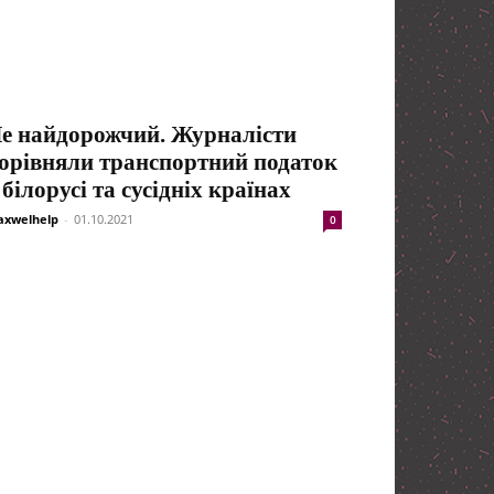
е найдорожчий. Журналісти
орівняли транспортний податок
 білорусі та сусідніх країнах
xwelhelp
-
01.10.2021
0