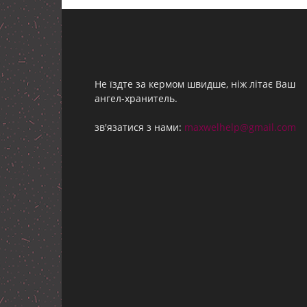
Не їздте за кермом швидше, ніж літає Ваш
ангел-хранитель.
зв'язатися з нами:
maxwelhelp@gmail.com