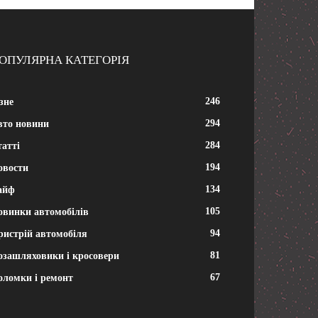
ОПУЛЯРНА КАТЕГОРІЯ
246
зне
294
вто новини
284
атті
194
овости
134
айф
105
овинки автомобілів
94
ристрій автомобіля
81
озашляховики і кросовери
67
оломки і ремонт