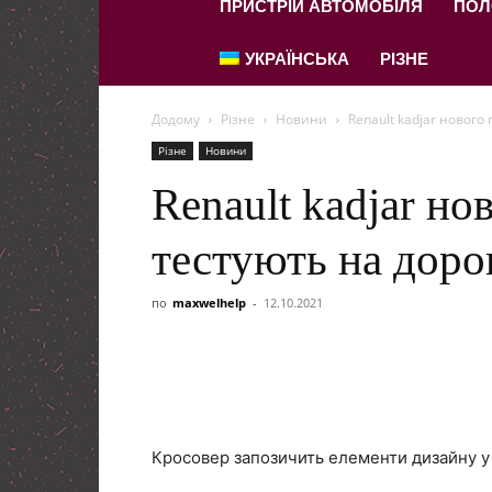
ПРИСТРІЙ АВТОМОБІЛЯ
ПОЛ
УКРАЇНСЬКА
РІЗНЕ
Додому
Різне
Новини
Renault kadjar нового
Різне
Новини
Renault kadjar но
тестують на доро
по
maxwelhelp
-
12.10.2021
Кросовер запозичить елементи дизайну у