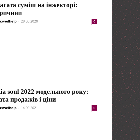
агата суміш на інжекторі:
ричини
xwelhelp
-
28.03.2020
0
ia soul 2022 модельного року:
ата продажів і ціни
xwelhelp
-
14.09.2021
0