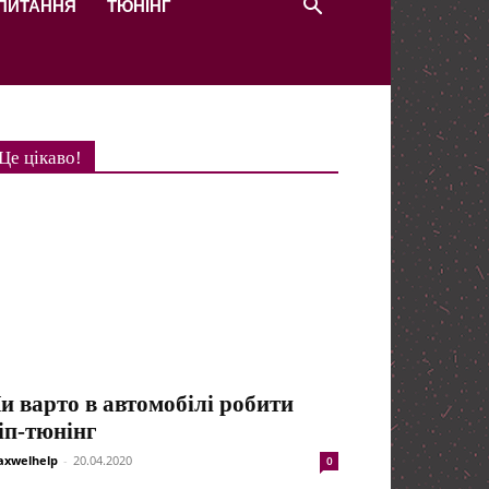
 ПИТАННЯ
ТЮНІНГ
Це цікаво!
и варто в автомобілі робити
іп-тюнінг
xwelhelp
-
20.04.2020
0