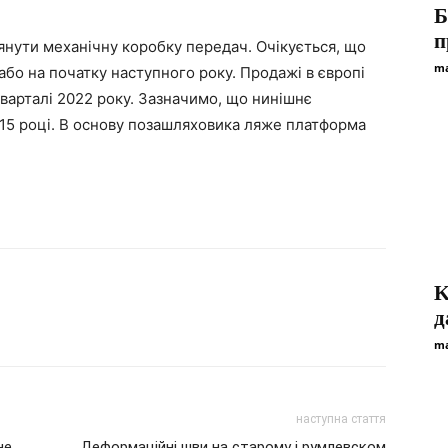
Б
п
лянути механічну коробку передач. Очікується, що
ma
 або на початку наступного року. Продажі в європі
варталі 2022 року. Зазначимо, що нинішнє
015 році. В основу позашляховика ляже платформа
K
д
ma
наступна стаття
не
Деформаційні шви на старому і румлевском