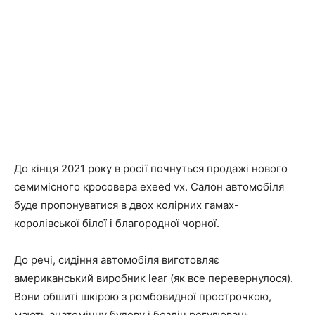
До кінця 2021 року в росії почнуться продажі нового
семимісного кросовера exeed vx. Салон автомобіля
буде пропонуватися в двох колірних гамах-
королівської білої і благородної чорної.
До речі, сидіння автомобіля виготовляє
американський виробник lear (як все перевернулося).
Вони обшиті шкірою з ромбовидної прострочкою,
мають анатомічну будову і безліч регулювань.