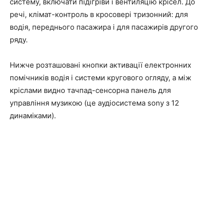
систему, включати підігріви і вентиляцію крісел. До
речі, клімат-контроль в кросовері тризонний: для
водія, переднього пасажира і для пасажирів другого
ряду.
Нижче розташовані кнопки активації електронних
помічників водія і системи кругового огляду, а між
кріслами видно тачпад-сенсорна панель для
управління музикою (це аудіосистема sony з 12
динаміками).