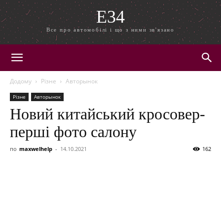
E34
Все про автомобілі і що з ними зв'язано
Додому
Різне
Авторынок
Різне
Авторынок
Новий китайський кросовер-
перші фото салону
по
maxwelhelp
-
14.10.2021
162