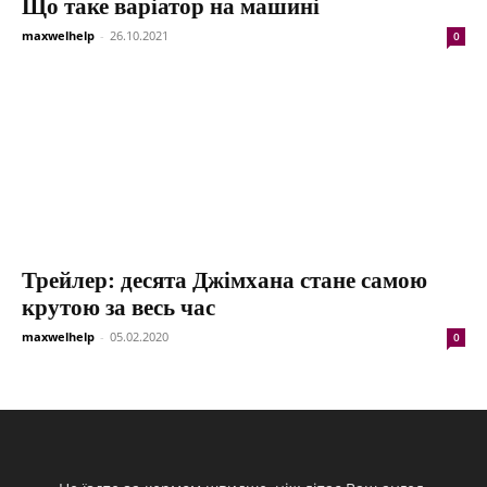
Що таке варіатор на машині
maxwelhelp
-
26.10.2021
0
Трейлер: десята Джімхана стане самою
крутою за весь час
maxwelhelp
-
05.02.2020
0