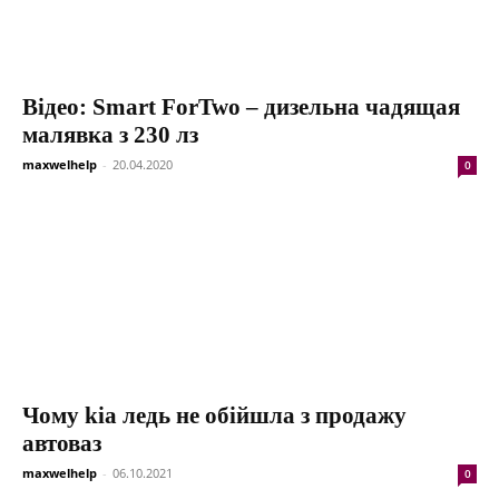
Відео: Smart ForTwo – дизельна чадящая
малявка з 230 лз
maxwelhelp
-
20.04.2020
0
Чому kia ледь не обійшла з продажу
автоваз
maxwelhelp
-
06.10.2021
0