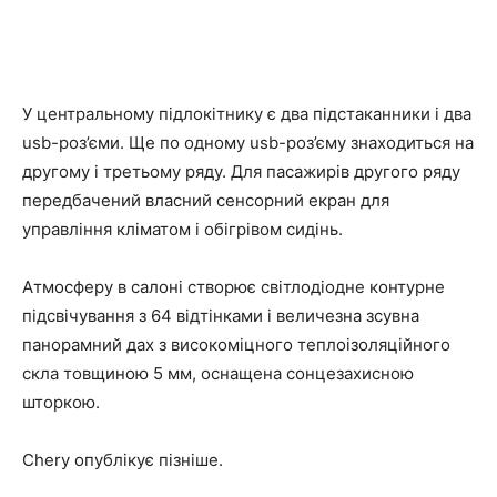
У центральному підлокітнику є два підстаканники і два
usb-роз’єми. Ще по одному usb-роз’єму знаходиться на
другому і третьому ряду. Для пасажирів другого ряду
передбачений власний сенсорний екран для
управління кліматом і обігрівом сидінь.
Атмосферу в салоні створює світлодіодне контурне
підсвічування з 64 відтінками і величезна зсувна
панорамний дах з високоміцного теплоізоляційного
скла товщиною 5 мм, оснащена сонцезахисною
шторкою.
Chery опублікує пізніше.