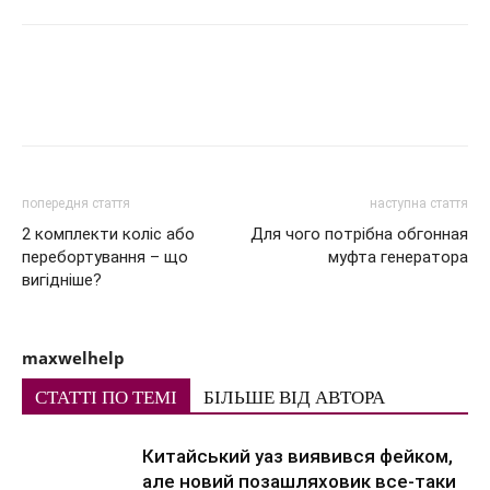
попередня стаття
наступна стаття
2 комплекти коліс або
Для чого потрібна обгонная
перебортування – що
муфта генератора
вигідніше?
maxwelhelp
СТАТТІ ПО ТЕМІ
БІЛЬШЕ ВІД АВТОРА
Китайський уаз виявився фейком,
але новий позашляховик все-таки