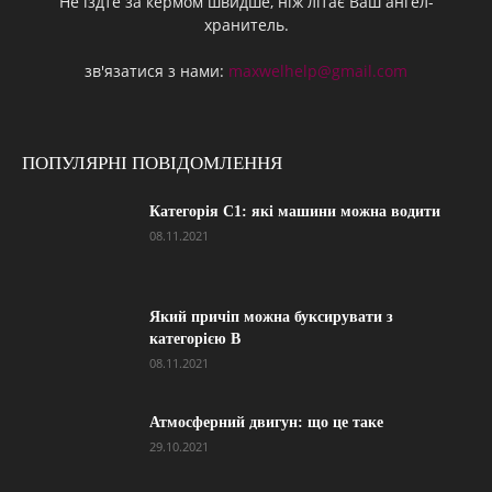
Не їздте за кермом швидше, ніж літає Ваш ангел-
хранитель.
зв'язатися з нами:
maxwelhelp@gmail.com
ПОПУЛЯРНІ ПОВІДОМЛЕННЯ
Категорія С1: які машини можна водити
08.11.2021
Який причіп можна буксирувати з
категорією В
08.11.2021
Атмосферний двигун: що це таке
29.10.2021