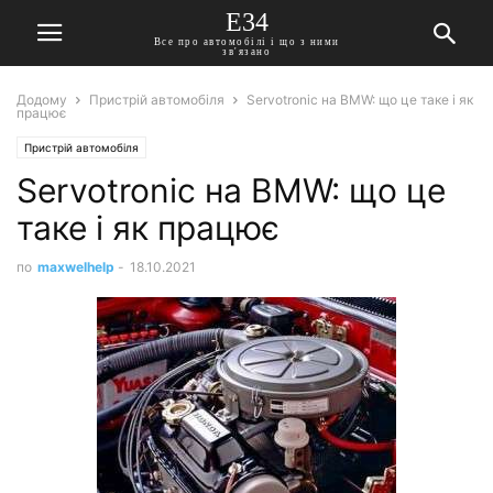
E34
Все про автомобілі і що з ними
зв'язано
Додому
Пристрій автомобіля
Servotronic на BMW: що це таке і як
працює
Пристрій автомобіля
Servotronic на BMW: що це
таке і як працює
по
maxwelhelp
-
18.10.2021