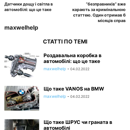
Датчики дощу і світла в
“безправників” вже
автомобілі: що це таке
карають за кримінальною
статтею. Один отримав 6
місяців справ
maxwelhelp
СТАТТІ ПО ТЕМІ
Роздавальна коробка в
автомобілі: що це таке
maxwelhelp
-
04.02.2022
Що таке VANOS на BMW
maxwelhelp
-
04.02.2022
Що таке ШРУС чи граната в
автомобілі