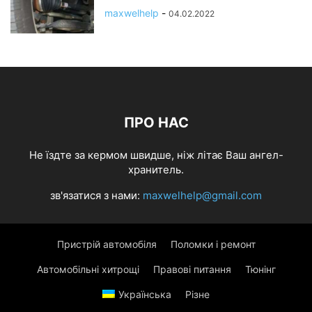
maxwelhelp
-
04.02.2022
ПРО НАС
Не їздте за кермом швидше, ніж літає Ваш ангел-
хранитель.
зв'язатися з нами:
maxwelhelp@gmail.com
Пристрій автомобіля
Поломки і ремонт
Автомобільні хитрощі
Правові питання
Тюнінг
Українська
Різне