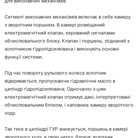
для виконавчих механізмів.
Сегмент виконавчих механізмів включає в себе камеру
з зворотним поршнем. В камері розміщений
електромагнітний клапан, керований сигналами
обчислювального блоку. Клапан і поршень, з’єднаний з
золотником гідропідсилювача і виконують основні
функції системи.
Під час повороту рульового колеса золотник
відкривається, пропускаючи гідравлічне масло в
циліндр гідропідсилювача. Одночасно з цим
електромагнітний клапан отримує дані, інтерпретовані
обчислювальним блоком, і наповнює камеру зворотного
ходу.
Так тиск в циліндрі ГУР знижується, поршень в камері
зворотного ходу, в свою чергу, блокує золотник.