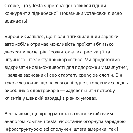
Схоже, що у tesla supercharger з’явився гідний
конкурент з піднебесної. Показники установки дійсно
вражають!
Виробник заявляє, що після п’ятихвилинний зарядки
автомобіль отримає можливість проїхати близько
двохсот кілометрів. “розвиток електрифікації та
штучного інтелекту прискорюється. Ми продовжимо
відкривати нові можливості для подорожей у майбутнє”,
– заявив засновник і ceo стартапу xpeng хе сяопін. Він
також зазначив, що на сьогодні одне з головних завдань
виробників електрокарів — задовольнити потребу
клієнтів у швидкій зарядці в різних умовах.
Відзначимо, що xpeng можна назвати китайським
аналогом компанії tesla, як остання огорнула зарядною
інфраструктурою всі сполучені штати америки, так і