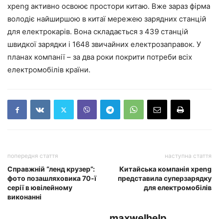
xpeng активно освоює простори китаю. Вже зараз фірма
володіє найширшою в китаї мережею зарядних станцій
для електрокарів. Вона складається з 439 станцій
швидкої зарядки і 1648 звичайних електрозаправок. У
планах компанії – за два роки покрити потреби всіх
електромобілів країни.
попередня стаття
наступна стаття
Справжній “ленд крузер”:
Китайська компанія xpeng
фото позашляховика 70-ї
представила суперзарядку
серії в ювілейному
для електромобілів
виконанні
maxwelhelp