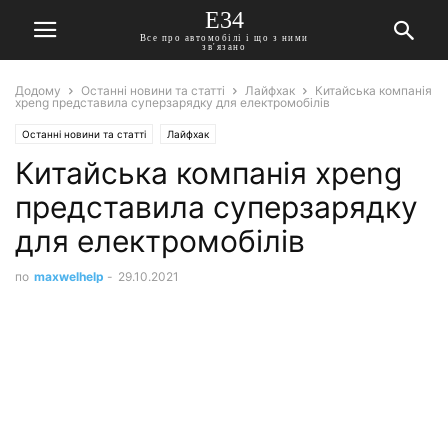
E34
Все про автомобілі і що з ними
зв'язано
Додому
Останні новини та статті
Лайфхак
Китайська компанія
xpeng представила суперзарядку для електромобілів
Останні новини та статті
Лайфхак
Китайська компанія xpeng
представила суперзарядку
для електромобілів
по
maxwelhelp
-
29.10.2021