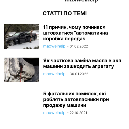
СТАТТІ ПО ТЕМІ
11 причин, чому починає»
штовхатися “автоматична
коробка передач
maxwelhelp
-
01.02.2022
Як часткова заміна масла в акп
машини зашкодить агрегату
maxwelhelp
-
30.01.2022
5 фатальних помилок, які
роблять автовласники при
продажу машини
maxwelhelp
-
22.10.2021