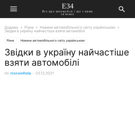
E34
Все про автомобілі і що з ними
зв'язано
Додому
Різне
Новини автомобільного світу українською
Звідки в україну найчастіше взяти автомобілі
Різне
Новини автомобільного світу українською
Звідки в україну найчастіше
взяти автомобілі
по
maxwelhelp
-
02.12.2021