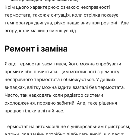
Крім цього характерною ознакою несправності
термостата, також є ситуація, коли стрілка показує
температуру двигуна, різко падає вниз при розгоні і йде
вгору, коли машина зменшує хід.
Ремонт і заміна
Якщо термостат засмітився, його можна спробувати
промити або почистити. Цим можливості з ремонту
несправного термостата і обмежуються. У деяких
випадках, влітку можна їздити взагалі без термостата.
Часто, так надходять коли радіатор системи
охолодження, порядно забитий. Але, таке рішення
працює тільки в літній час.
Термостат на автомобілі не є універсальним пристроєм,
а тому, для заміни потрібно підбирати виріб, що пасує