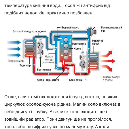
температура кипіння води. Тосол ж і антифриз від
подібних недоліків, практично позбавлені.
Отже, в системі охолодження існує два кола, по яких
циркулює охолоджуюча рідина. Малий коло включає в
себе двигун і грубку. У велике коло входить ще і
зовнішній радіатор. Поки двигун ще не прогрілося,
тосол або антифриз гуляє по малому колу. А коли