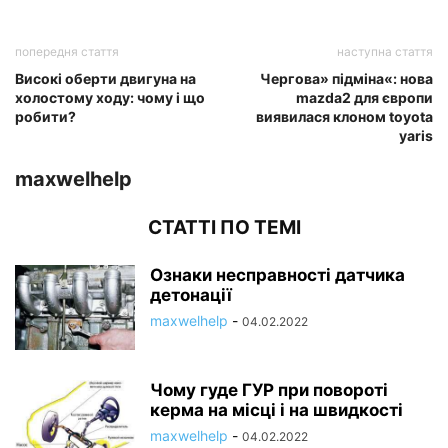
попередня стаття
наступна стаття
Високі оберти двигуна на
Чергова» підміна«: нова
холостому ходу: чому і що
mazda2 для європи
робити?
виявилася клоном toyota
yaris
maxwelhelp
СТАТТІ ПО ТЕМІ
Ознаки несправності датчика
детонації
maxwelhelp
-
04.02.2022
Чому гуде ГУР при повороті
керма на місці і на швидкості
maxwelhelp
-
04.02.2022