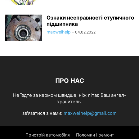
Ознаки несправності ступичного
підшипника
maxwelhelp
-
04.02.2022
ПРО НАС
Не їздте за кермом швидше, ніж літає Ваш ангел-
хранитель.
зв'язатися з нами:
maxwelhelp@gmail.com
Пристрій автомобіля
Поломки і ремонт