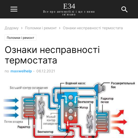
E34
Все про автомобілі і що з ними
зв'язано
Додому
Поломки і ремонт
Ознаки несправності термостата
Поломки і ремонт
Ознаки несправності
термостата
по
maxwelhelp
-
06.12.2021