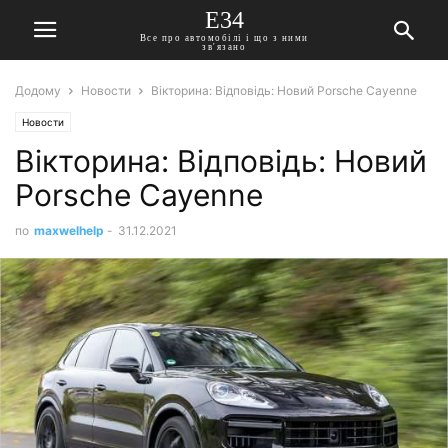
E34
Все про автомобілі і що з ними
зв'язано
Додому
Новости
Вікторина: Відповідь: Новий Porsche Cayenne
Новости
Вікторина: Відповідь: Новий
Porsche Cayenne
по
maxwelhelp
-
31.12.2021