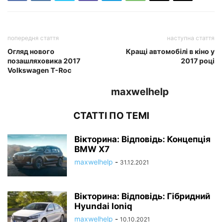
попередня стаття
наступна стаття
Огляд нового
Кращі автомобілі в кіно у
позашляховика 2017
2017 році
Volkswagen T-Roc
maxwelhelp
СТАТТІ ПО ТЕМІ
Вікторина: Відповідь: Концепція
BMW X7
maxwelhelp
-
31.12.2021
Вікторина: Відповідь: Гібридний
Hyundai Ioniq
maxwelhelp
-
10.10.2021