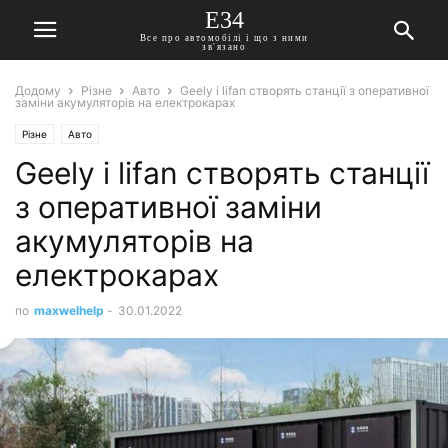
E34
Все про автомобілі і що з ними
зв'язано
Додому
Різне
Авто
Geely і lifan створять станції з оперативної
заміни акумуляторів на електрокарах
Різне
Авто
Geely і lifan створять станції
з оперативної заміни
акумуляторів на
електрокарах
по
maxwelhelp
-
30.01.2022