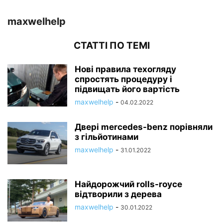
maxwelhelp
СТАТТІ ПО ТЕМІ
Нові правила техогляду
спростять процедуру і
підвищать його вартість
maxwelhelp
-
04.02.2022
Двері mercedes-benz порівняли
з гільйотинами
maxwelhelp
-
31.01.2022
Найдорожчий rolls-royce
відтворили з дерева
maxwelhelp
-
30.01.2022