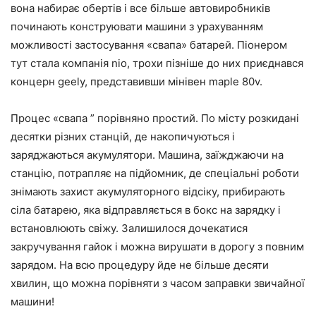
вона набирає обертів і все більше автовиробників
починають конструювати машини з урахуванням
можливості застосування «свапа» батарей. Піонером
тут стала компанія nio, трохи пізніше до них приєднався
концерн geely, представивши мінівен maple 80v.
Процес «свапа ” порівняно простий. По місту розкидані
десятки різних станцій, де накопичуються і
заряджаються акумулятори. Машина, заїжджаючи на
станцію, потрапляє на підйомник, де спеціальні роботи
знімають захист акумуляторного відсіку, прибирають
сіла батарею, яка відправляється в бокс на зарядку і
встановлюють свіжу. Залишилося дочекатися
закручування гайок і можна вирушати в дорогу з повним
зарядом. На всю процедуру йде не більше десяти
хвилин, що можна порівняти з часом заправки звичайної
машини!