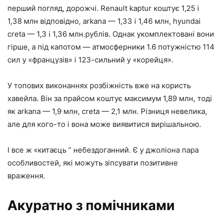
перший погляд, дорожчі. Renault kaptur коштує 1,25 і
1,38 млн відповідно, arkana — 1,33 і 1,46 млн, hyundai
creta — 1,3 і 1,36 млн.рублів. Однак укомплектовані вони
гірше, а під капотом — атмосферники 1.6 потужністю 114
сил у «французів» і 123-сильний у «корейця».
У топових виконаннях розбіжність вже на користь
хавейла. Він за прайсом коштує максимум 1,89 млн, тоді
як arkana — 1,9 млн, creta — 2,1 млн. Різниця невелика,
але для кого-то і вона може виявитися вирішальною.
І все ж «китаєць ” небездоганний. Є у джоліона пара
особливостей, які можуть зіпсувати позитивне
враження.
Акуратно з помічниками