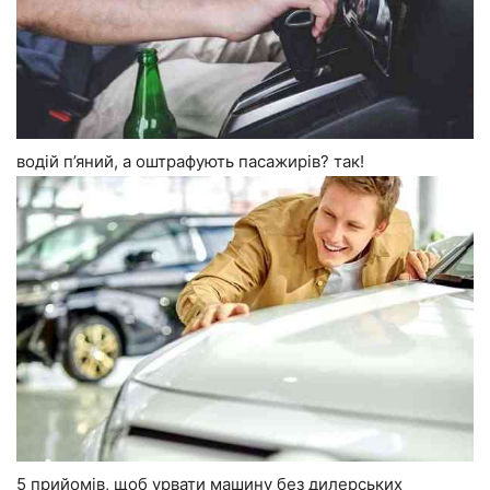
водій п’яний, а оштрафують пасажирів? так!
5 прийомів, щоб урвати машину без дилерських