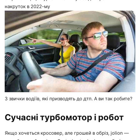
накруток в 2022-му
3 звички водіїв, які призводять до дтп. А ви так робите?
Сучасні турбомотор і робот
Якщо хочеться кросовер, але грошей в обріз, jolion —