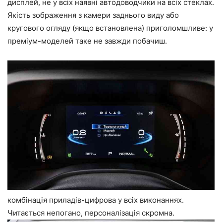
дисплей, не у всіх наявні автодоводчики на всіх стеклах.
Якість зображення з камери заднього виду або
кругового огляду (якщо встановлена) приголомшливе: у
преміум-моделей таке не завжди побачиш.
комбінація приладів-цифрова у всіх виконаннях.
Читається непогано, персоналізація скромна.