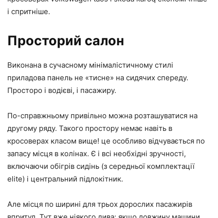
і спритніше.
Просторий салон
Виконана в сучасному мінімалістичному стилі
приладова панель не «тисне» на сидячих спереду.
Просторо і водієві, і пасажиру.
По-справжньому привільно можна розташуватися на
другому ряду. Такого простору немає навіть в
кросоверах класом вище! це особливо відчувається по
запасу місця в колінах. Є і всі необхідні зручності,
включаючи обігрів сидінь (з середньої комплектації
elite) і центральний підлокітник.
Але місця по ширині для трьох дорослих пасажирів
впритул. Тут вже ніякого дива: якщо довжину машини