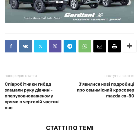
попередня стаття
наступна стаття
Співробітники гибдд
З’явилися нові подробиці
зламали руку дівчині-
про семимісний кросовер
оперуповноваженому
mazda cx-80
прямо в черговій частині
овс
СТАТТІ ПО ТЕМІ