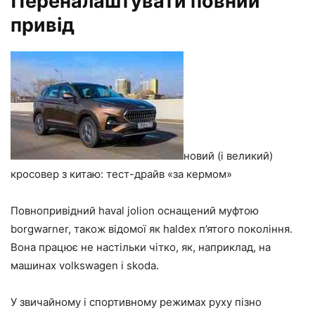
Переналаштувати повний
привід
новий (і великий)
кросовер з китаю: тест-драйв «за кермом»
Повнопривідний haval jolion оснащений муфтою
borgwarner, також відомої як haldex п’ятого покоління.
Вона працює не настільки чітко, як, наприклад, на
машинах volkswagen і skoda.
У звичайному і спортивному режимах руху пізно