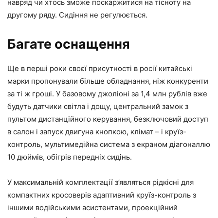
навряд чи хтось зможе поскаржитися на тісноту на
другому ряду. Сидіння не регулюється.
Багате оснащення
Ще в перші роки своєї присутності в росії китайські
марки пропонували більше обладнання, ніж конкуренти
за ті ж гроші. У базовому джоліоні за 1,4 млн рублів вже
будуть датчики світла і дощу, центральний замок з
пультом дистанційного керування, безключовий доступ
в салон і запуск двигуна кнопкою, клімат – і круїз-
контроль, мультимедійна система з екраном діагоналлю
10 дюймів, обігрів передніх сидінь.
У максимальній комплектації з’являться рідкісні для
компактних кросоверів адаптивний круїз-контроль з
іншими водійськими асистентами, проекційний