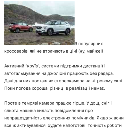
9 популярних
кросоверів, які не втрачають в ціні (ну, майже!)
Активний “круїз”, системи підтримки дистанції і
автогальмування на джоліоні працюють без радара.
Дані для них поставляє стереокамера на вітровому склі.
Поки погода хороша, різниці в реалізації немає.
Проте в темряві камера працює гірше. У дощ, сніг і
сльота машина видасть повідомлення про
непрацездатність електронних помічників. Якщо ж вони
все ж активувалися, будьте напоготові: точність роботи