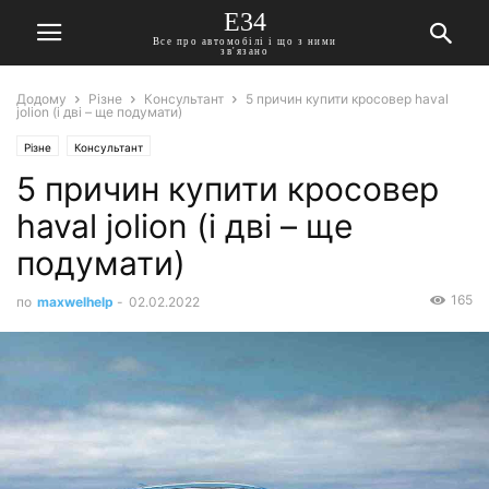
E34
Все про автомобілі і що з ними
зв'язано
Додому
Різне
Консультант
5 причин купити кросовер haval
jolion (і дві – ще подумати)
Різне
Консультант
5 причин купити кросовер
haval jolion (і дві – ще
подумати)
165
по
maxwelhelp
-
02.02.2022