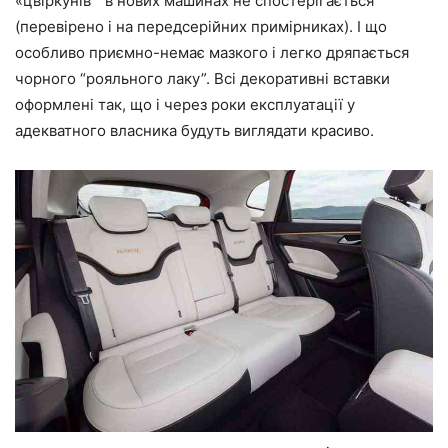
«цвіркунів ” в нових машинах не спостерігається
(перевірено і на передсерійних примірниках). І що
особливо приємно-немає мазкого і легко дряпається
чорного “рояльного лаку”. Всі декоративні вставки
оформлені так, що і через роки експлуатації у
адекватного власника будуть виглядати красиво.