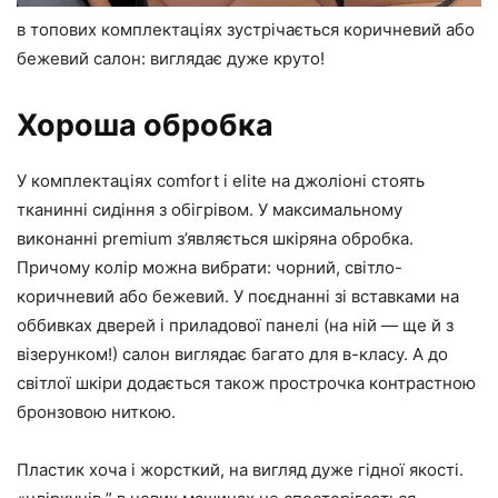
в топових комплектаціях зустрічається коричневий або
бежевий салон: виглядає дуже круто!
Хороша обробка
У комплектаціях comfort і elite на джоліоні стоять
тканинні сидіння з обігрівом. У максимальному
виконанні premium з’являється шкіряна обробка.
Причому колір можна вибрати: чорний, світло-
коричневий або бежевий. У поєднанні зі вставками на
оббивках дверей і приладової панелі (на ній — ще й з
візерунком!) салон виглядає багато для в-класу. А до
світлої шкіри додається також прострочка контрастною
бронзовою ниткою.
Пластик хоча і жорсткий, на вигляд дуже гідної якості.