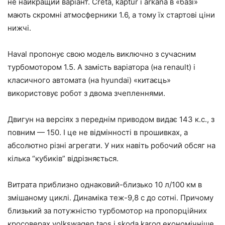
не найкращий варіант. Creta, kaptur і arkana в «базі»
мають скромні атмосферники 1.6, а тому їх стартові ціни
нижчі.
Haval пропонує свою модель виключно з сучасним
турбомотором 1.5. А замість варіатора (на renault) і
класичного автомата (на hyundai) «китаєць»
використовує робот з двома зчепленнями.
Двигун на версіях з переднім приводом видає 143 к.с., з
повним — 150. І це не відмінності в прошивках, а
абсолютно різні агрегати. У них навіть робочий обсяг на
кілька “кубиків” відрізняється.
Витрата приблизно однаковий-близько 10 л/100 км в
змішаному циклі. Динаміка теж-9,8 с до сотні. Причому
близький за потужністю турбомотор на пропорційних
кросоверах volkswagen taos і skoda karoq економічніше