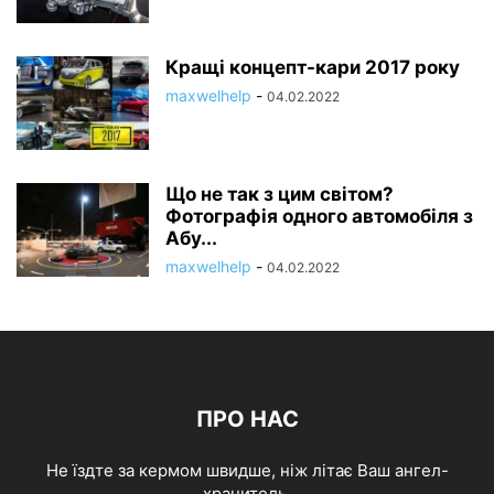
Кращі концепт-кари 2017 року
maxwelhelp
-
04.02.2022
Що не так з цим світом?
Фотографія одного автомобіля з
Абу...
maxwelhelp
-
04.02.2022
ПРО НАС
Не їздте за кермом швидше, ніж літає Ваш ангел-
хранитель.