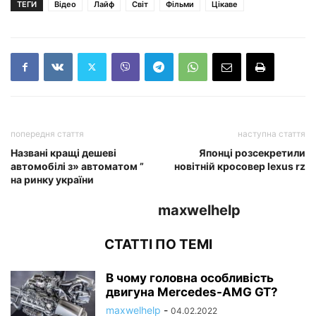
ТЕГИ
Відео
Лайф
Світ
Фільми
Цікаве
попередня стаття
наступна стаття
Названі кращі дешеві
Японці розсекретили
автомобілі з» автоматом ”
новітній кросовер lexus rz
на ринку україни
maxwelhelp
СТАТТІ ПО ТЕМІ
В чому головна особливість
двигуна Mercedes-AMG GT?
maxwelhelp
-
04.02.2022