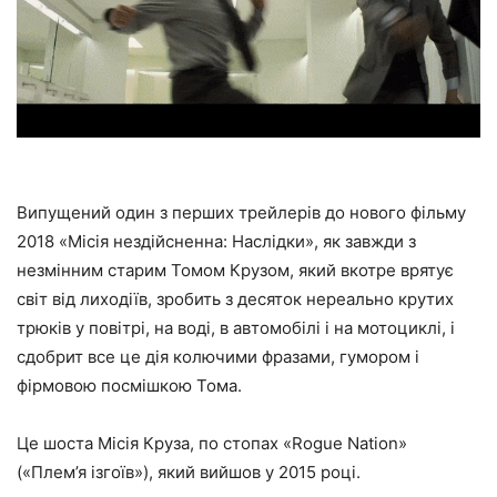
Випущений один з перших трейлерів до нового фільму
2018 «Місія нездійсненна: Наслідки», як завжди з
незмінним старим Томом Крузом, який вкотре врятує
світ від лиходіїв, зробить з десяток нереально крутих
трюків у повітрі, на воді, в автомобілі і на мотоциклі, і
сдобрит все це дія колючими фразами, гумором і
фірмовою посмішкою Тома.
Це шоста Місія Круза, по стопах «Rogue Nation»
(«Плем’я ізгоїв»), який вийшов у 2015 році.