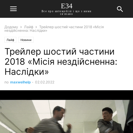
E34
Все про автомобілі і що з ними
зв'язано
Додому
Лайф
Трейлер шостий частини 2018 «Місія
нездійсненна: Наслідки»
Лайф
Новини
Трейлер шостий частини
2018 «Місія нездійсненна:
Наслідки»
по
maxwelhelp
-
02.02.2022