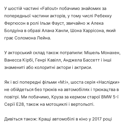
У шостій частині «Fallout» побачимо знайомих за
попередньої частини акторів, у тому числі Ребекку
Фергюсон в ролі Ільзи Фауст, звичайно ж Алека
Болдуіна в образі Алана Ханли, Шона Харрісона, який
грає Соломона Лейна.
У акторський склад також потрапили: Мішель Монахен,
Ванесса Кірбі, Генрі Кавілл, Анджела Бассетт і інші
знамениті або колоритні актори і актриси.
Як і всі попередні фільми «M:i», шоста серія «Наслідки»
не обійдеться без трюків на автомобілях і трюкацтва в
повітрі. Ми побачимо, Круза за кермом старої BMW 5-ї
Серії Е28, також на мотоциклі і вертольоті.
Дивіться також: Кращі автомобілі в кіно у 2017 році