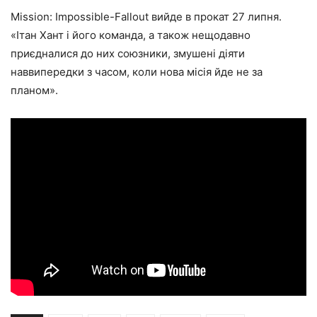
Mission: Impossible-Fallout вийде в прокат 27 липня.
«Ітан Хант і його команда, а також нещодавно
приєдналися до них союзники, змушені діяти
наввипередки з часом, коли нова місія йде не за
планом».